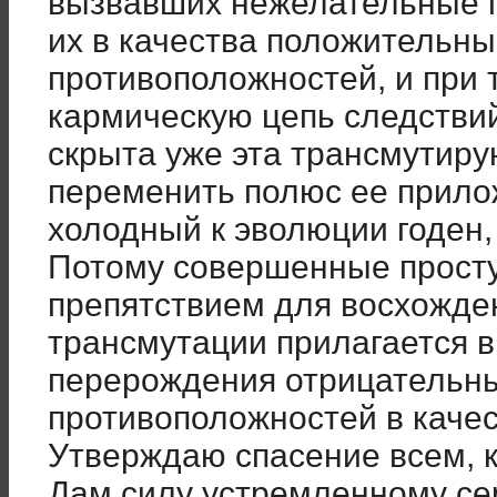
вызвавших нежелательные п
их в качества положительн
противоположностей, и при
кармическую цепь следствий
скрыта уже эта трансмутиру
переменить полюс ее прило
холодный к эволюции годен,
Потому совершенные просту
препятствием для восхожден
трансмутации прилагается в
перерождения отрицательных
противоположностей в каче
Утверждаю спасение всем, к
Дам силу устремленному се