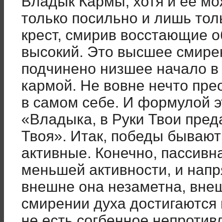
Владык Кармы, хотя и её мо
только посильно и лишь тол
крест, смирив восстающие о
высокий. Это высшее смирен
подчинено низшее начало в 
кармой. Не вовне нечто прео
в самом себе. И формулой э
«Владыка, в Руки Твои пред
Твоя». Итак, победы бывают
активные. Конечно, пассивн
меньшей активности, и напр
внешне она незаметна, внеш
смирении духа достигаются
не есть согбенное непротив