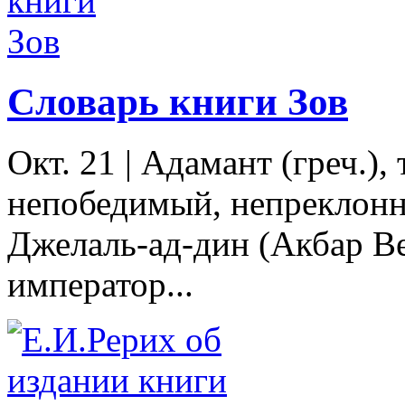
Словарь книги Зов
Окт. 21
|
Адамант (греч.)
непобедимый, непреклонны
Джелаль-ад-дин (Акбар Ве
император...