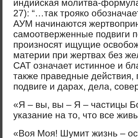
индийская молитва-формула 
27): “…так трояко обознач
АУМ начинаются жертвопри
самоотверженные подвиги 
произносят ищущие освобож
материи при жертвах без ж
САТ означает истинное и бл
также праведные действия, 
подвиге и дарах, дела, сов
«Я – вы, вы – Я – частицы 
указание на то, что все жив
«Воя Моя! Шумит жизнь – о