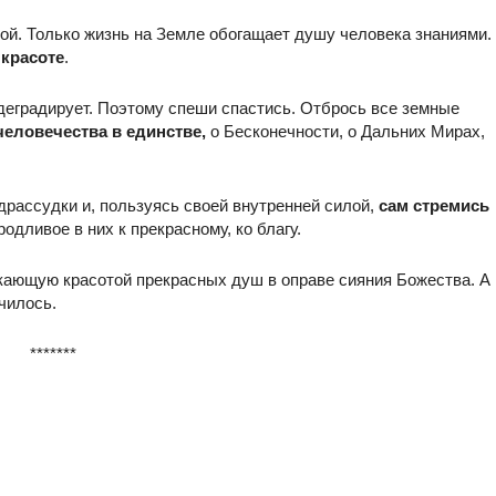
ной. Только жизнь на Земле обогащает душу человека знаниями.
красоте
.
и деградирует. Поэтому спеши спастись. Отбрось все земные
еловечества в единстве,
о Бесконечности, о Дальних Мирах,
драссудки и, пользуясь своей внутренней силой,
сам
стремись
родливое в них к прекрасному, ко благу.
ркающую красотой прекрасных душ в оправе сияния Божества. А
чилось.
*******