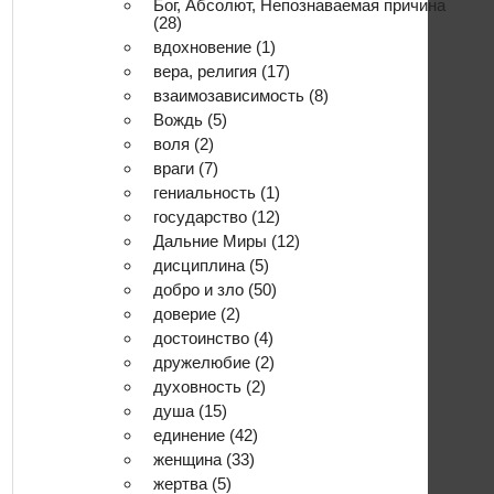
Бог, Абсолют, Непознаваемая причина
(28)
вдохновение
(1)
вера, религия
(17)
взаимозависимость
(8)
Вождь
(5)
воля
(2)
враги
(7)
гениальность
(1)
государство
(12)
Дальние Миры
(12)
дисциплина
(5)
добро и зло
(50)
доверие
(2)
достоинство
(4)
дружелюбие
(2)
духовность
(2)
душа
(15)
единение
(42)
женщина
(33)
жертва
(5)