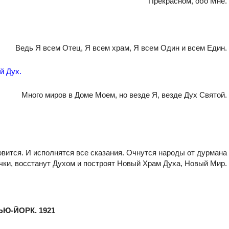
Прекрасном, обо Мне.
Ведь Я всем Отец, Я всем храм, Я всем Один и всем Един.
й Дух.
Много миров в Доме Моем, но везде Я, везде Дух Святой.
овится. И исполнятся все сказания. Очнутся народы от дурмана
ячки, восстанут Духом и построят Новый Храм Духа, Новый Мир.
ЬЮ-ЙОРК. 1921