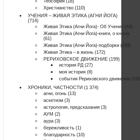
Теософия
(18)
Христианство
(110)
УЧЕНИЯ – ЖИВАЯ ЭТИКА (АГНИ ЙОГА)
(714)
Живая Этика (Агни Йога)- Об Учении
(44)
Живая Этика (Агни Йога)-книги, о книгах
(61)
Живая Этика (Агни Йога)-подборки
(249)
Живая Этика – в жизнь
(172)
РЕРИХОВСКОЕ ДВИЖЕНИЕ
(199)
история РД
(27)
моя история
(8)
события Рериховского движения
(165
ХРОНИКИ, ЧАСТНОСТИ
(1 374)
агни, огонь
(13)
аскетизм
(3)
астрология, предсказания
(3)
АУМ
(2)
аура
(3)
бережливость
(1)
благодарность
(10)