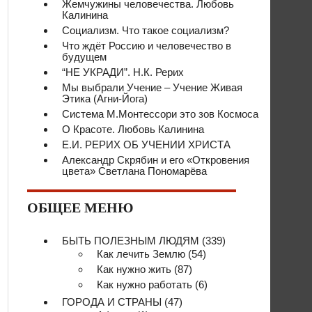
Жемчужины человечества. Любовь
Калинина
Социализм. Что такое социализм?
Что ждёт Россию и человечество в
будущем
“НЕ УКРАДИ”. Н.К. Рерих
Мы выбрали Учение – Учение Живая
Этика (Агни-Йога)
Система М.Монтессори это зов Космоса
О Красоте. Любовь Калинина
Е.И. РЕРИХ ОБ УЧЕНИИ ХРИСТА
Александр Скрябин и его «Откровения
цвета» Светлана Пономарёва
ОБЩЕЕ МЕНЮ
БЫТЬ ПОЛЕЗНЫМ ЛЮДЯМ
(339)
Как лечить Землю
(54)
Как нужно жить
(87)
Как нужно работать
(6)
ГОРОДА И СТРАНЫ
(47)