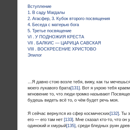
Вступление
1. В саду Магдалы
2. Агасфер, 3. Кубок второго посвящения
4. Беседа с матерью бога
5. Третье посвящение
VI . У ПОДНОЖИЯ КРЕСТА
VII . БАЛКИС — ЦАРИЦА САВСКАЯ
VIII . ВОСКРЕСЕНИЕ ХРИСТОВО
Эпилог
…Я давно стою возле тебя, вижу, как ты мечешьс
моего лукавого брата
[131]
. Вот я укрою тебя крае
мгновение то, что люди громко называют Посвящени
будешь видеть всё то, о чём будет речь моя.
Я сейчас вернулся из сфер космических
[132]
. Ты 
его — его там нет
[133]
. Мне сказал кто-то, что о
одинокий и хмурый
[135]
, среди бледных руин дре