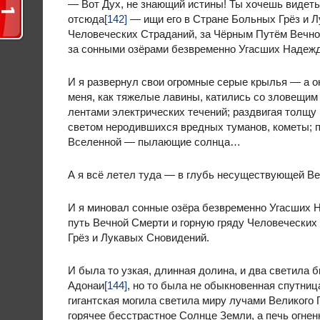
— Вот Дух, не знающий истины! Ты хочешь видеть
отсюда
[142]
— ищи его в Стране Больных Грёз и Л
Человеческих Страданий, за Чёрным Путём Вечн
за сонными озёрами безвременно Угасших Надеж
И я развернул свои огромные серые крылья — а о
меня, как тяжелые лавины, катились со зловещим
лентами электрических течений; раздвигая толщу
светом неродившихся вредных туманов, кометы; п
Вселенной — пылающие солнца…
А я всё летел туда — в глубь несуществующей 
И я миновал сонные озёра безвременно Угасших
путь Вечной Смерти и горную гряду Человеческих
Грёз и Лукавых Сновидений.
И была то узкая, длинная долина, и два светила
Адонаи
[144]
, но то была не обыкновенная спутни
гигантская могила светила миру лучами Великого
горячее бесстрастное Солнце Земли, а печь огнен