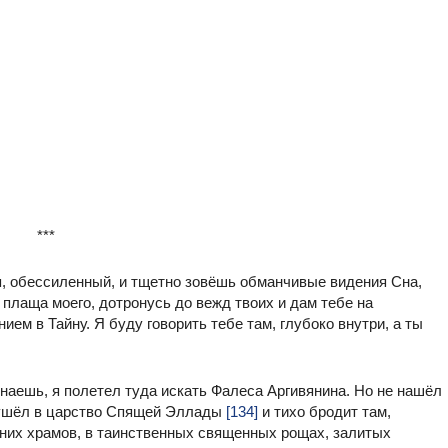
***
я, обессиленный, и тщетно зовёшь обманчивые видения Сна,
м плаща моего, дотронусь до вежд твоих и дам тебе на
ем в Тайну. Я буду говорить тебе там, глубоко внутри, а ты
знаешь, я полетел туда искать Фалеса Аргивянина. Но не нашёл
н ушёл в царство Спящей Эллады
[134]
и тихо бродит там,
вних храмов, в таинственных священных рощах, залитых