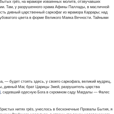
бытых грёз, на мраморе изваянных молитв, отзвучавших
рии. Там, у разрушенного храма Афины Паллады, в масличной
есть дивный царственный саркофаг из мрамора Каррары; над
убоватого цвета в форме Великого Маяка Вечности. Тайными
а, — будет стоять здесь, у своего саркофага, великий мудрец,
, дивный Маг, брат Царицы Змей, разрушитель царства
]
, сидевший одесную Бога в скромном саду Магдалы — Фалес
бристых нитях грёз, унеслось в бесконечные Провалы Бытия, я