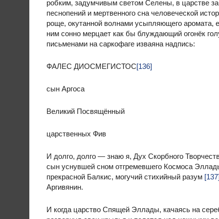
робким, задумчивым светом Селены, в царстве за
песнопений и мертвенного сна человеческой исто
роще, окутанной волнами усыпляющего аромата, 
ним сонно мерцает как бы блуждающий огонёк гол
письменами на саркофаге изваяна надпись:
ФАЛЕС ДИОСМЕГИСТОС
[136]
сын Аргоса
Великий Посвящённый
царственных Фив
И долго, долго — знаю я, Дух Скорбного Творчеств
сын уснувшей сном отгремевшего Космоса Эллады
прекрасной Балкис, могучий стихийный разум
[137
Аргивянин.
И когда царство Спящей Эллады, качаясь на сере