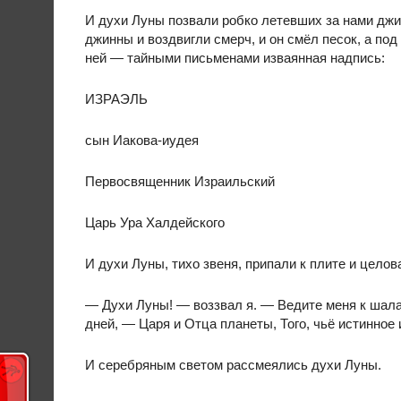
И духи Луны позвали робко летевших за нами джи
джинны и воздвигли смерч, и он смёл песок, а по
ней — тайными письменами изваянная надпись:
ИЗРАЭЛЬ
сын Иакова-иудея
Первосвященник Израильский
Царь Ура Халдейского
И духи Луны, тихо звеня, припали к плите и целов
— Духи Луны! — воззвал я. — Ведите меня к шала
дней, — Царя и Отца планеты, Того, чьё истинное
И серебряным светом рассмеялись духи Луны.