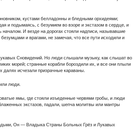
рновником, кустами белладонны и бледными орхидеями;
дая и подымаясь, с безумием во взоре и экстазом в сердце, и
сь началом. И везде на дорогах стояли надписи, называвшие
х безумцами и врагами, не замечая, что все пути исходили и
 Лукавых Сновидений. Но люди слышали музыку, как слышат во
ликих морей; странные корабли бороздили их, и все они плыли
ых далях исчезали призрачные караваны.
или люди.
оватые ямы, где стояли изъеденные червями гробы, и люди
блаженных экстазов, падали, шепча молитвы или мантры
людьми, Он — Владыка Страны Больных Грёз и Лукавых