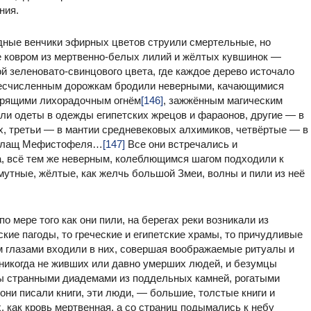
ния.
дные венчики эфирных цветов струили смертельные, но
е ковром из мертвенно-белых лилий и жёлтых кувшинок —
й зеленовато-свинцового цвета, где каждое дерево источало
есчисленным дорожкам бродили неверными, качающимися
орящими лихорадочным огнём
[146]
, зажжённым магическим
ли одеты в одежды египетских жрецов и фараонов, другие — в
, третьи — в мантии средневековых алхимиков, четвёртые — в
й плащ Мефистофеля…
[147]
Все они встречались и
га, всё тем же неверным, колеблющимся шагом подходили к
мутные, жёлтые, как желчь большой Змеи, волны и пили из неё
 по мере того как они пили, на берегах реки возникали из
ские пагоды, то греческие и египетские храмы, то причудливые
 глазами входили в них, совершая воображаемые ритуалы и
никогда не живших или давно умерших людей, и безумцы
вы странными диадемами из поддельных камней, рогатыми
ни писали книги, эти люди, — большие, толстые книги и
, как кровь мертвенная, а со страниц подымались к небу