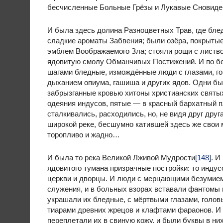
бесчисленные Больные Грёзы и Лукавые Сновиде
И была здесь долина Разноцветных Трав, где бле
сладкие ароматы Забвения; были озёра, покрыты
эмблем Воображаемого Зла; стояли рощи с листво
ядовитую смолу Обманчивых Постижений. И по б
шагами бледные, измождённые люди с глазами, г
дыханием опиума, гашиша и других ядов. Одни бы
забрызганные кровью хитоны христианских святых
одеяния индусов, пятые — в красный бархатны
сталкивались, расходились, но, не видя друг дру
широкой реке, бесшумно катившей здесь же свои 
торопливо и жадно…
И была то река Великой Лживой Мудрости
[148]
. И
ядовитого тумана призрачные постройки: то индус
церкви и дворцы. И люди с мерцающими безумием
служения, и в больных взорах вставали фантомы 
украшали их бледные, с мёртвыми глазами, голо
тиарами древних жрецов и клафтами фараонов. И о
переплетали их в свиную кожу, и были буквы в них