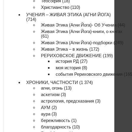
Теософия
(18)
Христианство
(110)
УЧЕНИЯ – ЖИВАЯ ЭТИКА (АГНИ ЙОГА)
(714)
Живая Этика (Агни Йога)- Об Учении
(44)
Живая Этика (Агни Йога)-книги, о книгах
(61)
Живая Этика (Агни Йога)-подборки
(249)
Живая Этика – в жизнь
(172)
РЕРИХОВСКОЕ ДВИЖЕНИЕ
(199)
история РД
(27)
моя история
(8)
события Рериховского движения
(165
ХРОНИКИ, ЧАСТНОСТИ
(1 374)
агни, огонь
(13)
аскетизм
(3)
астрология, предсказания
(3)
АУМ
(2)
аура
(3)
бережливость
(1)
благодарность
(10)