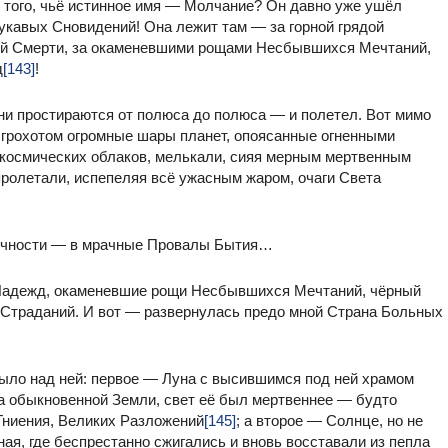
 того, чьё истинное имя — Молчание? Он давно уже ушёл
укавых Сновидений! Она лежит там — за горной грядой
ой Смерти, за окаменевшими рощами Несбывшихся Мечтаний,
д
[143]
!
ни простираются от полюса до полюса — и полетел. Вот мимо
 грохотом огромные шары планет, опоясанные огненными
 космических облаков, мелькали, сияя мерным мертвенным
ролетали, испепеляя всё ужасным жаром, очаги Света
Вечности — в мрачные Провалы Бытия…
 Надежд, окаменевшие рощи Несбывшихся Мечтаний, чёрный
 Страданий. И вот — развернулась предо мной Страна Больных
 было над ней: первое — Луна с высившимся под ней храмом
ца обыкновенной Земли, свет её был мертвеннее — будто
 Гниения, Великих Разложений
[145]
; а второе — Солнце, но не
ная, где беспрестанно сжигались и вновь восставали из пепла