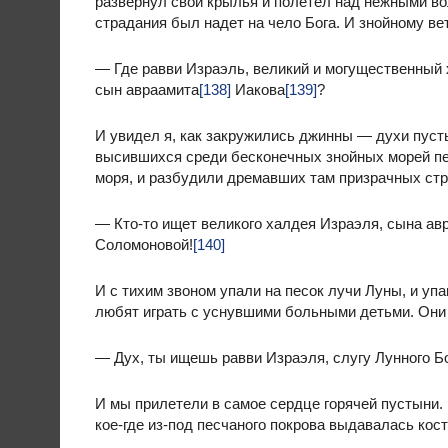
развернул свои крылья и полетел над нежными вол
страдания был надет на чело Бога. И знойному ве
— Где равви Израэль, великий и могущественный 
сын авраамита
[138]
Иакова
[139]
?
И увидел я, как закружились джинны — духи пуст
высившихся среди бесконечных знойных морей пес
моря, и разбудили дремавших там призрачных стра
— Кто-то ищет великого халдея Израэля, сына авр
Соломоновой!
[140]
И с тихим звоном упали на песок лучи Луны, и уп
любят играть с уснувшими больными детьми. Они
— Дух, ты ищешь равви Израэля, слугу Лунного Б
И мы прилетели в самое сердце горячей пустыни. 
кое-где из-под песчаного покрова выдавалась кос