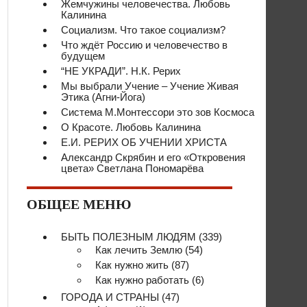
Жемчужины человечества. Любовь
Калинина
Социализм. Что такое социализм?
Что ждёт Россию и человечество в
будущем
“НЕ УКРАДИ”. Н.К. Рерих
Мы выбрали Учение – Учение Живая
Этика (Агни-Йога)
Система М.Монтессори это зов Космоса
О Красоте. Любовь Калинина
Е.И. РЕРИХ ОБ УЧЕНИИ ХРИСТА
Александр Скрябин и его «Откровения
цвета» Светлана Пономарёва
ОБЩЕЕ МЕНЮ
БЫТЬ ПОЛЕЗНЫМ ЛЮДЯМ
(339)
Как лечить Землю
(54)
Как нужно жить
(87)
Как нужно работать
(6)
ГОРОДА И СТРАНЫ
(47)