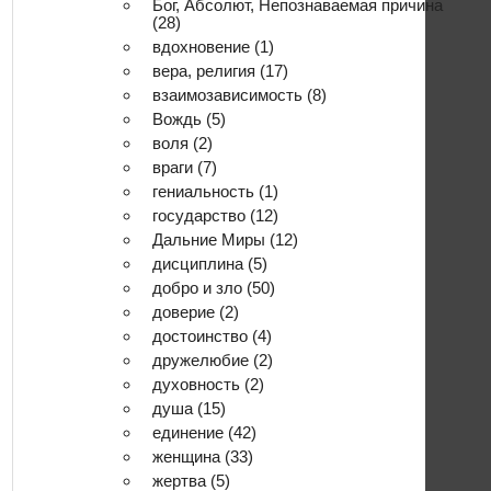
Бог, Абсолют, Непознаваемая причина
(28)
вдохновение
(1)
вера, религия
(17)
взаимозависимость
(8)
Вождь
(5)
воля
(2)
враги
(7)
гениальность
(1)
государство
(12)
Дальние Миры
(12)
дисциплина
(5)
добро и зло
(50)
доверие
(2)
достоинство
(4)
дружелюбие
(2)
духовность
(2)
душа
(15)
единение
(42)
женщина
(33)
жертва
(5)