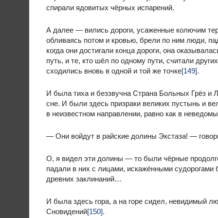
спирали ядовитых чёрных испарений.
А далее — вились дороги, усаженные колючим те
обливаясь потом и кровью, брели по ним люди, па
когда они достигали конца дороги, она оказывала
путь, и те, кто шёл по одному пути, считали други
сходились вновь в одной и той же точке
[149]
.
И была тиха и беззвучна Страна Больных Грёз и
сне. И были здесь призраки великих пустынь и ве
в неизвестном направлении, равно как в неведом
— Они войдут в райские долины Экстаза! — говор
О, я видел эти долины — то были чёрные продолг
падали в них с лицами, искажёнными судорогами 
древних заклинаний…
И была здесь гора, а на горе сидел, невидимый 
Сновидений
[150]
.