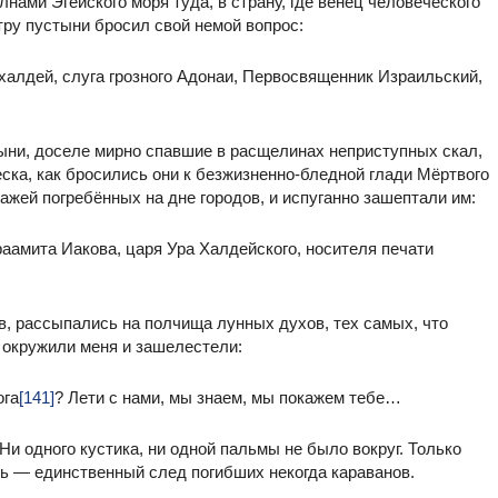
нами Эгейского моря туда, в страну, где венец человеческого
тру пустыни бросил свой немой вопрос:
халдей, слуга грозного Адонаи, Первосвященник Израильский,
ыни, доселе мирно спавшие в расщелинах неприступных скал,
ка, как бросились они к безжизненно-бледной глади Мёртвого
жей погребённых на дне городов, и испуганно зашептали им:
аамита Иакова, царя Ура Халдейского, носителя печати
ав, рассыпались на полчища лунных духов, тех самых, что
 окружили меня и зашелестели:
ога
[141]
? Лети с нами, мы знаем, мы покажем тебе…
Ни одного кустика, ни одной пальмы не было вокруг. Только
ть — единственный след погибших некогда караванов.