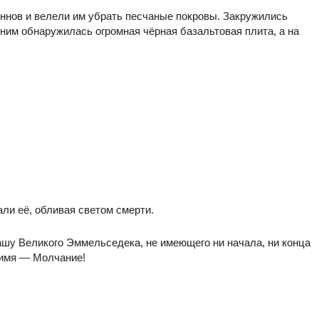
ннов и велели им убрать песчаные покровы. Закружились
д ним обнаружилась огромная чёрная базальтовая плита, а на
али её, обливая светом смерти.
шу Великого Эммельседека, не имеющего ни начала, ни конца
 имя — Молчание!