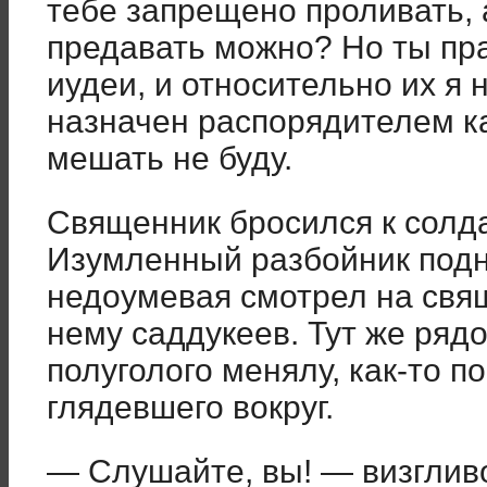
тебе запрещено проливать, 
предавать можно? Но ты пра
иудеи, и относительно их я 
назначен распорядителем ка
мешать не буду.
Священник бросился к солда
Изумленный разбойник подня
недоумевая смотрел на свя
нему саддукеев. Тут же ряд
полуголого менялу, как-то п
глядевшего вокруг.
— Слушайте, вы! — визглив