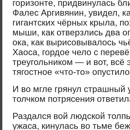
горизонте, придвинулась бли
Фалес Аргивянин, увидел, к
гигантских чёрных крыла, п
мыши, как отверзлись два о
ока, как вырисовывалось чь
Хаоса, гордое чело с перев
треугольником — и вот, всё
тягостное «что-то» опустило
И во мгле грянул страшный 
толчком потрясения ответил
Раздался вой людской толпы
ужаса, кинулась во тьме беж