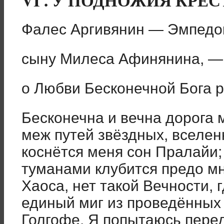
VI . У ПОДНОЖИЯ КРЕС
Фалес Аргивянин — Эмпедок
сыну Милеса Афинянина, —
о Любви Бесконечной Бога р
Бесконечна и вечна дорога 
меж путей звёздных, вселен
коснётся меня сон Пралайи
туманами клубится предо мн
Хаоса, нет такой Вечности, 
единый миг из проведённых
Голгофе. Я попытаюсь перед