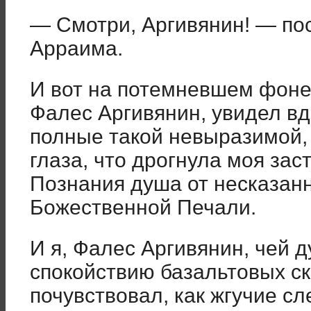
— Смотри, Аргивянин! — по
Арраима.
И вот на потемневшем фоне 
Фалес Аргивянин, увидел вд
полные такой невыразимой,
глаза, что дрогнула моя за
Познания душа от несказан
Божественной Печали.
И я, Фалес Аргивянин, чей 
спокойствию базальтовых ск
почувствовал, как жгучие с