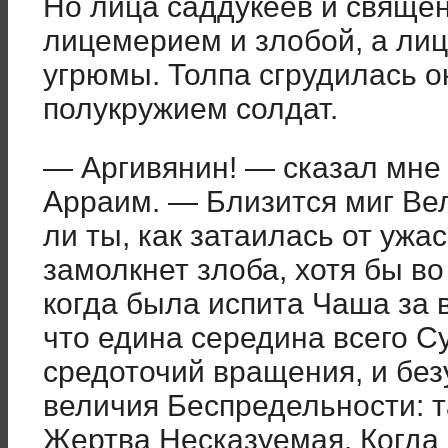
Но лица саддукеев и свяще
лицемерием и злобой, а ли
угрюмы. Толпа сгрудилась о
полукружием солдат.
— Аргивянин! — сказал мне
Арраим. — Близится миг Ве
ли ты, как затаилась от ужа
замолкнет злоба, хотя бы во
когда была испита Чаша за 
что едина середина всего С
средоточий вращения, и без
величия Беспредельности: 
Жертва Несказуемая. Когда