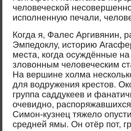
человеческой несовершенно
исполненную печали, челов
Когда я, Фалес Аргивянин, р
Эмпедоклу, историю Агасфер
места, когда осуждённые на
зловонным человеческим ст
На вершине холма нескольк
для водружения крестов. О
группа саддукеев и фанати
очевидно, распоряжавшихся 
Симон-кузнец тяжело опусти
средней ямы. Он отёр пот, г