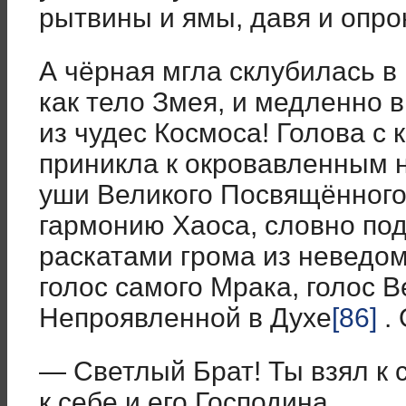
рытвины и ямы, давя и опро
А чёрная мгла склубилась в 
как тело Змея, и медленно в
из чудес Космоса! Голова с
приникла к окровавленным н
уши Великого Посвящённог
гармонию Хаоса, словно п
раскатами грома из неведом
голос самого Мрака, голос 
Непроявленной в Духе
[86]
. 
— Светлый Брат! Ты взял к с
к себе и его Господина…