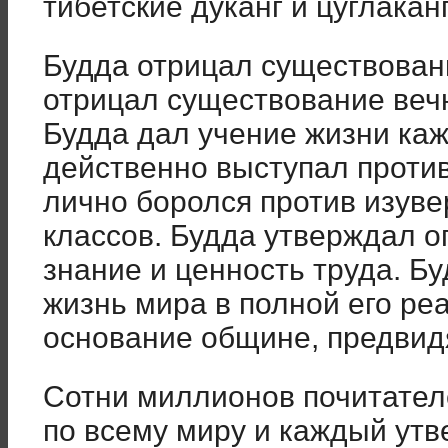
тибетские дуканг и цуглаканг
Будда отрицал существовани
отрицал существование веч
Будда дал учение жизни каж
действенно выступал против
лично боролся против изуве
классов. Будда утверждал о
знание и ценность труда. Б
жизнь мира в полной его ре
основание общине, предви
Сотни миллионов почитате
по всему миру и каждый утв