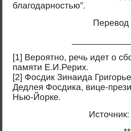
благодарностью”.
Перевод 
___________
[1] Вероятно, речь идет о с
памяти Е.И.Рерих.
[2] Фосдик Зинаида Григор
Дедлея Фосдика, вице-прези
Нью-Йорке.
Источник