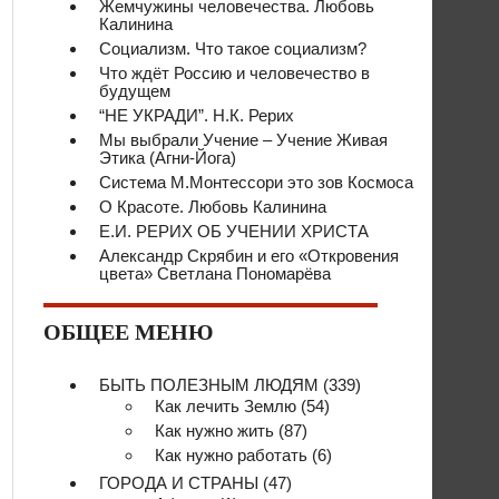
Жемчужины человечества. Любовь
Калинина
Социализм. Что такое социализм?
Что ждёт Россию и человечество в
будущем
“НЕ УКРАДИ”. Н.К. Рерих
Мы выбрали Учение – Учение Живая
Этика (Агни-Йога)
Система М.Монтессори это зов Космоса
О Красоте. Любовь Калинина
Е.И. РЕРИХ ОБ УЧЕНИИ ХРИСТА
Александр Скрябин и его «Откровения
цвета» Светлана Пономарёва
ОБЩЕЕ МЕНЮ
БЫТЬ ПОЛЕЗНЫМ ЛЮДЯМ
(339)
Как лечить Землю
(54)
Как нужно жить
(87)
Как нужно работать
(6)
ГОРОДА И СТРАНЫ
(47)