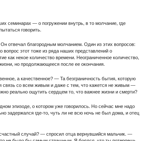
ших семинарах — о погружении внутрь, в то молчание, где
пытаться говорить.
 Он отвечал благородным молчанием. Один из этих вопросов:
то вопрос этот тоже из ряда наших представлений о
е как некое количество времени. Неограниченное количество,
и жизни, но продолжающееся после ее окончания.
венное, а качественное? — Та безграничность бытия, которую
 связь со всем живым и даже с тем, что кажется не живым —
ожно реально ощутить сердцем то, что важнее жизни и смерти?
ном эпизоде, о котором уже говорилось. Но сейчас мне надо
ьно задержался где-то, чуть ли не всю ночь не был дома, и отец
есчастный случай? — спросил отца вернувшийся мальчик. —
 это не было бы самым страшным. Я боялся, что ты потеряешь