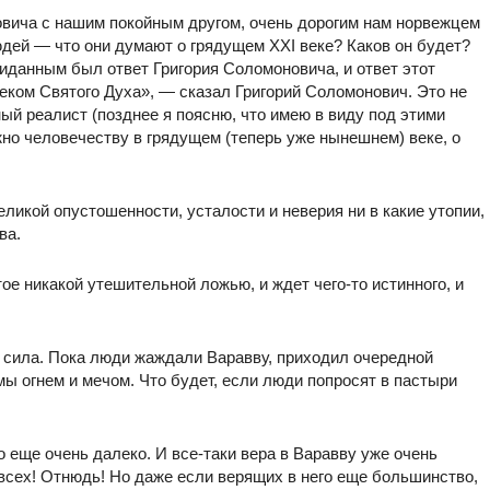
овича с нашим покойным другом, очень дорогим нам норвежцем
ей — что они думают о грядущем XXI веке? Каков он будет?
иданным был ответ Григория Соломоновича, и ответ этот
еком Святого Духа», — сказал Григорий Соломонович. Это не
й реалист (позднее я поясню, что имею в виду под этими
жно человечеству в грядущем (теперь уже нынешнем) веке, о
икой опустошенности, усталости и неверия ни в какие утопии,
ва.
тое никакой утешительной ложью, и ждет чего-то истинного, и
сила. Пока люди жаждали Варавву, приходил очередной
 огнем и мечом. Что будет, если люди попросят в пастыри
го еще очень далеко. И все-таки вера в Варавву уже очень
 всех! Отнюдь! Но даже если верящих в него еще большинство,