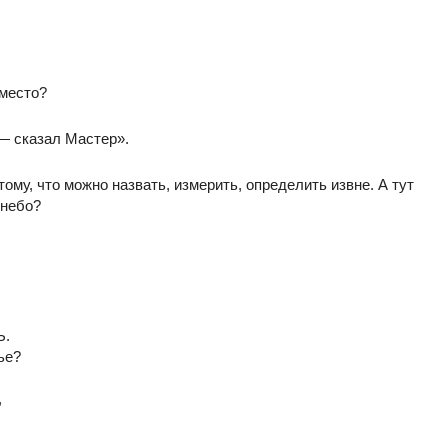
 место?
 — сказал Мастер».
ому, что можно назвать, измерить, определить извне. А тут
 небо?
Ь.
ье?
,