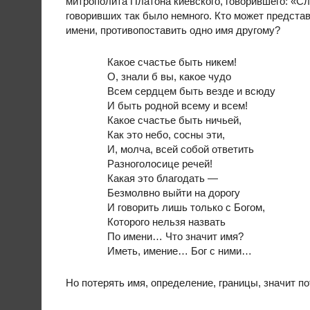
митрополита Платона киевского, говорившего: «Сл
говоривших так было немного. Кто может представ
имени, противопоставить одно имя другому?
Какое счастье быть никем!
О, знали б вы, какое чудо
Всем сердцем быть везде и всюду
И быть родной всему и всем!
Какое счастье быть ничьей,
Как это небо, сосны эти,
И, молча, всей собой ответить
Разноголосице речей!
Какая это благодать —
Безмолвно выйти на дорогу
И говорить лишь только с Богом,
Которого нельзя назвать
По имени… Что значит имя?
Иметь, имение… Бог с ними…
Но потерять имя, определение, границы, значит по