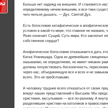
Больше нет надежд на внешнее. И становится нас
определяемому ничем внешним, и все-таки сущес
чего нельзя дышать. — Дух. Святой Дух.
Есть богословие катафатическое и апофатическое.
условно в какой-то мере, что главное не названо, 
Яхве означает Сущий, Суть мира. Кто заключит ее
собственное сердце?
Апофатическое богословие отказывается дать этой
Катка Упанишада. Одна из древнейших священных к
называемо, не определяемо, не имеет никаких рамо
должны почувствовать бесконечность, пересекаю
через нас, объединяющую все и всех и не замыкаю
всего. Это
не представимо
.
А человеку труднее всего отказаться от своих пр
вокруг наших представлений о Высшем. Мы предст
христиане, мусульмане — все по-разному. А внутр
разделившее христиан на католиков и православ