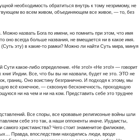
ущной необходимость обратиться внутрь к тому незримому, не
твующем во всем живом, объединяющем все живое, — то, без
 Можно назвать Бога по имени, но помнить при этом, что имя
что оно всегда больше названия, не вмещается ни в какое имя.
 (Суть эту) в какие-то рамки? Можно ли найти Суть мира, минуя
 Сути какое-либо определение. «Не это!» «Не это!» — говорит
ниг Индии. Все, что бы вы ни назвали, будет не это. ЭТО не
к, границ. Оно воистину безгранично. И подходя к этому, мы
щую всё конечное, — сквозную бесконечность, проходящую
щуюся ни на чем и ни на ком. Представить себе это труднее
едставлений. Все споры, все кровавые религиозные войны шли
авляем себе это так, а наши оппоненты иначе. Иудаисты,
и самого христианства? Чего стоит знаменитое филиокве,
ных… Правда, впоследствии находились люди, вроде