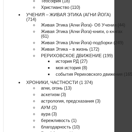
Теософия
(18)
Христианство
(110)
УЧЕНИЯ – ЖИВАЯ ЭТИКА (АГНИ ЙОГА)
(714)
Живая Этика (Агни Йога)- Об Учении
(44)
Живая Этика (Агни Йога)-книги, о книгах
(61)
Живая Этика (Агни Йога)-подборки
(249)
Живая Этика – в жизнь
(172)
РЕРИХОВСКОЕ ДВИЖЕНИЕ
(199)
история РД
(27)
моя история
(8)
события Рериховского движения
(165
ХРОНИКИ, ЧАСТНОСТИ
(1 374)
агни, огонь
(13)
аскетизм
(3)
астрология, предсказания
(3)
АУМ
(2)
аура
(3)
бережливость
(1)
благодарность
(10)