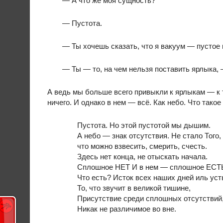
— А что же моя сущность?
— Пустота.
— Ты хочешь сказать, что я вакуум — пустое
— Ты — то, на чем нельзя поставить ярлыка,
А ведь мы больше всего привыкли к ярлыкам — к т
ничего. И однако в нем — всё. Как небо. Что такое
Пустота. Но этой пустотой мы дышим.
А небо — знак отсутствия. Не стало Того,
что можно взвесить, смерить, счесть.
Здесь нет конца, не отыскать начала.
Сплошное НЕТ И в нем — сплошное ЕСТ
Что есть? Исток всех наших дней иль уст
То, что звучит в великой тишине,
Присутствие среди сплошных отсутствий
Никак не различимое во вне.