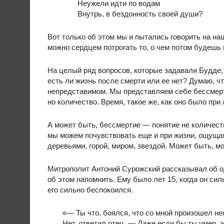
Неужели идти по водам
Внутрь, в бездонность своей души?
Вот только об этом мы и пытались говорить на на
можно сердцем потрогать то, о чем потом будешь 
На целый ряд вопросов, которые задавали Будде,
есть ли жизнь после смерти или ее нет? Думаю, ч
непредставимом. Мы представляем себе бессмерти
но количество. Время, такое же, как оно было пр
А может быть, бессмертие — понятие не количест
мы можем почувствовать еще и при жизни, ощущая
деревьями, горой, миром, звездой. Может быть, м
Митрополит Антоний Сурожский рассказывал об од
об этом напомнить. Ему было лет 15, когда он сил
его сильно беспокоился.
«— Ты что, боялся, что со мной произошел н
Нет, ответил отец. — Даже если бы ты умер,