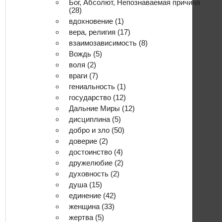
Бог, Абсолют, Непознаваемая причина
(28)
вдохновение
(1)
вера, религия
(17)
взаимозависимость
(8)
Вождь
(5)
воля
(2)
враги
(7)
гениальность
(1)
государство
(12)
Дальние Миры
(12)
дисциплина
(5)
добро и зло
(50)
доверие
(2)
достоинство
(4)
дружелюбие
(2)
духовность
(2)
душа
(15)
единение
(42)
женщина
(33)
жертва
(5)