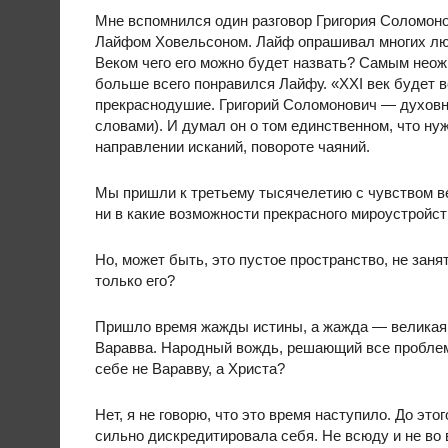
Мне вспомнился один разговор Григория Соломон
Лайфом Ховельсоном. Лайф опрашивал многих люд
Веком чего его можно будет назвать? Самым неож
больше всего понравился Лайфу. «XXI век будет в
прекраснодушие. Григорий Соломонович — духовны
словами). И думал он о том единственном, что ну
направлении исканий, повороте чаяний.
Мы пришли к третьему тысячелетию с чувством вел
ни в какие возможности прекрасного мироустройст
Но, может быть, это пустое пространство, не заня
только его?
Пришло время жажды истины, а жажда — великая 
Варавва. Народный вождь, решающий все проблемы
себе не Варавву, а Христа?
Нет, я не говорю, что это время наступило. До это
сильно дискредитировала себя. Не всюду и не во