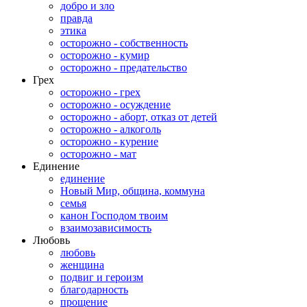
добро и зло
правда
этика
осторожно - собственность
осторожно - кумир
осторожно - предательство
Грех
осторожно - грех
осторожно - осуждение
осторожно - аборт, отказ от детей
осторожно - алкоголь
осторожно - курение
осторожно - мат
Единение
единение
Новый Мир, община, коммуна
семья
канон Господом твоим
взаимозависимость
Любовь
любовь
женщина
подвиг и героизм
благодарность
прощение