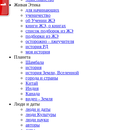
Живая Этика
для начинающих
ученичество
об Учении ЖЭ
книги ЖЭ, о книгах
список подборок из ЖЭ
подборки из ЖЭ
осторожно - лжеучителя
история РД
моя история
Планета
Шамбала
история
история Земли, Вселенной
города и страны
Китай
Индия
Канада
видео - Земля
Люди и даты
люди и даты
люди Культуры
люди науки
авторы