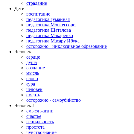
страдание
Дети
воспитание
педагогика гуманная
педагогика Монтессори
педагогика Шаталова
педагогика Макаренко
педагогика Масару Ибука
осторожно - инклюзивное образование
Человек
сердце
душа
сознание
мысль
слово
аура
человек
смерть
осторожно - самоубийство
Человек-1
смысл жизни
счастье
гениальность
простота
чувствознание