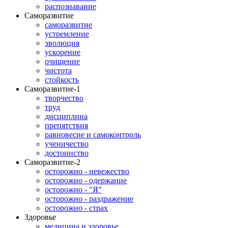
распознавание
Саморазвитие
саморазвитие
устремление
эволюция
ускорение
очищение
чистота
стойкость
Саморазвитие-1
творчество
труд
дисциплина
препятствия
равновесие и самоконтроль
ученичество
достоинство
Саморазвитие-2
осторожно - невежество
осторожно - одержание
осторожно - "Я"
осторожно - раздражение
осторожно - страх
Здоровье
медицина и здоровье