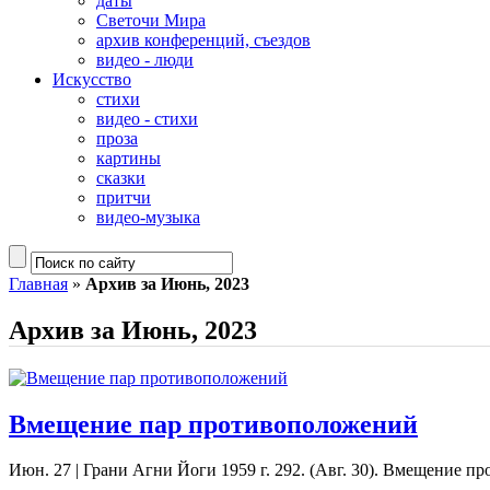
даты
Светочи Мира
архив конференций, съездов
видео - люди
Искусство
стихи
видео - стихи
проза
картины
сказки
притчи
видео-музыка
Главная
»
Архив за Июнь, 2023
Архив за Июнь, 2023
Вмещение пар противоположений
Июн. 27
|
Грани Агни Йоги 1959 г. 292. (Авг. 30). Вмещение прот