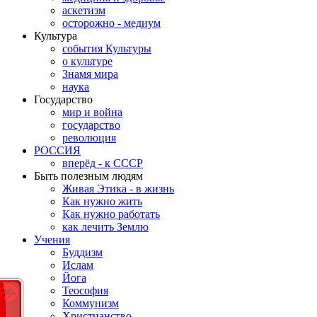
аскетизм
осторожно - медиум
Культура
события Культуры
о культуре
Знамя мира
наука
Государство
мир и война
государство
революция
РОССИЯ
вперёд - к СССР
Быть полезным людям
Живая Этика - в жизнь
Как нужно жить
Как нужно работать
как лечить Землю
Учения
Буддизм
Ислам
Йога
Теософия
Коммунизм
Христианство