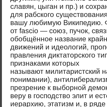
славян, цыган и пр.) и сохр
для рабского существования
вашу любимую Википедию. Фа
от fascio — союз, пучок, св
обобщённое название крайн
движений и идеологий, пр
правления диктаторского ти
признаками которых
называют милитаристский н
понимании), антилиберализ
презрение к выборной демо
веру в господство элит и е
иерархию, этатизм и, в ряде