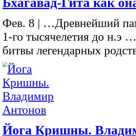
Бхагавад-Гита как она
Фев. 8
|
…Древнейший пам
1-го тысячелетия до н.э 
битвы легендарных родст
Йога Кришны. Влади