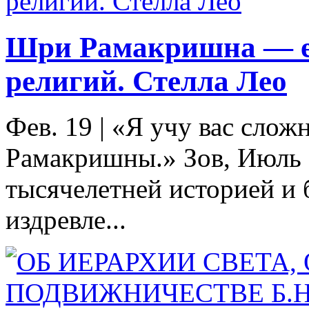
Шри Рамакришна — е
религий. Стелла Лео
Фев. 19
|
«Я учу вас слож
Рамакришны.» Зов, Июль 1
тысячелетней историей и 
издревле...