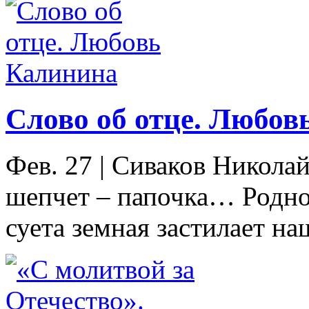
Слово об отце. Любов
Фев. 27
|
Сиваков Никола
шепчет – папочка… Родно
суета земная застилает наш