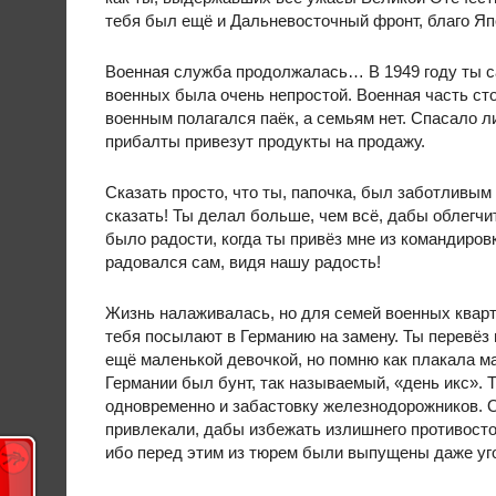
тебя был ещё и Дальневосточный фронт, благо Яп
Военная служба продолжалась… В 1949 году ты с
военных была очень непростой. Военная часть ст
военным полагался паёк, а семьям нет. Спасало л
прибалты привезут продукты на продажу.
Сказать просто, что ты, папочка, был заботливым
сказать! Ты делал больше, чем всё, дабы облегчи
было радости, когда ты привёз мне из командиров
радовался сам, видя нашу радость!
Жизнь налаживалась, но для семей военных кварти
тебя посылают в Германию на замену. Ты перевёз 
ещё маленькой девочкой, но помню как плакала мам
Германии был бунт, так называемый, «день икс». 
одновременно и забастовку железнодорожников. 
привлекали, дабы избежать излишнего противосто
ибо перед этим из тюрем были выпущены даже уг