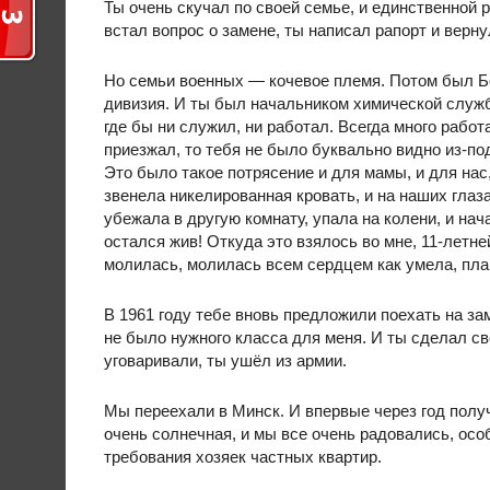
Ты очень скучал по своей семье, и единственной 
встал вопрос о замене, ты написал рапорт и верн
Но семьи военных — кочевое племя. Потом был Бо
дивизия. И ты был начальником химической службы
где бы ни служил, ни работал. Всегда много работ
приезжал, то тебя не было буквально видно из-по
Это было такое потрясение и для мамы, и для нас,
звенела никелированная кровать, и на наших глаза
убежала в другую комнату, упала на колени, и на
остался жив! Откуда это взялось во мне, 11-летне
молилась, молилась всем сердцем как умела, пла
В 1961 году тебе вновь предложили поехать на зам
не было нужного класса для меня. И ты сделал св
уговаривали, ты ушёл из армии.
Мы переехали в Минск. И впервые через год полу
очень солнечная, и мы все очень радовались, осо
требования хозяек частных квартир.