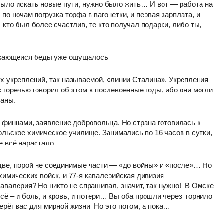
было искать новые пути, нужно было жить… И вот — работа на
по ночам погрузка торфа в вагонетки, и первая зарплата, и
 кто был более счастлив, те кто получал подарки, либо ты,
ижающейся беды уже ощущалось.
х укреплений, так называемой, «линии Сталина». Укрепления
 горечью говорил об этом в послевоенные годы, ибо они могли
раны.
 финнами, заявление добровольца. Но страна готовилась к
льское химическое училище. Занимались по 16 часов в сутки,
е всё нарастало…
две, порой не соединимые части — «до войны» и «после»… Но
химических войск, и 77-я кавалерийская дивизия
кавалерия? Но никто не спрашивал, значит, так нужно! В Омске
сё – и боль, и кровь, и потери… Вы оба прошли через горнило
ерёг вас для мирной жизни. Но это потом, а пока…