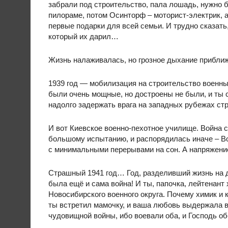
забрали под строительство, пала лошадь, нужно 
пилораме, потом Осинторф – моторист-электрик, а 
первые подарки для всей семьи. И трудно сказать,
который их дарил…
Жизнь налаживалась, но грозное дыхание прибл
1939 год — мобилизация на строительство военны
были очень мощные, но достроены не были, и ты с
надолго задержать врага на западных рубежах ст
И вот Киевское военно-пехотное училище. Война с
большому испытанию, и распорядилась иначе – Во
с минимальными перерывами на сон. А напряжени
Страшный 1941 год… Год, разделивший жизнь на 
была ещё и сама война! И ты, папочка, лейтенант 
Новосибирского военного округа. Почему химик и 
ты встретил мамочку, и ваша любовь выдержала в
чудовищной войны, ибо воевали оба, и Господь об