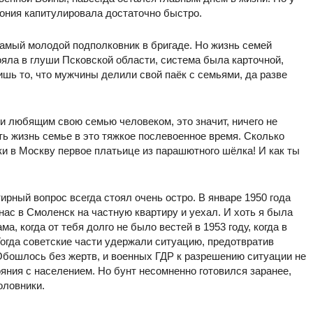
ония капитулировала достаточно быстро.
амый молодой подполковник в бригаде. Но жизнь семей
ояла в глуши Псковской области, система была карточной,
ишь то, что мужчины делили свой паёк с семьями, да разве
 и любящим свою семью человеком, это значит, ничего не
ть жизнь семье в это тяжкое послевоенное время. Сколько
ки в Москву первое платьице из парашютного шёлка! И как ты
рный вопрос всегда стоял очень остро. В январе 1950 года
нас в Смоленск на частную квартиру и уехал. И хоть я была
а, когда от тебя долго не было вестей в 1953 году, когда в
Тогда советские части удержали ситуацию, предотвратив
Обошлось без жертв, и военных ГДР к разрешению ситуации не
яния с населением. Но бунт несомненно готовился заранее,
оловники.