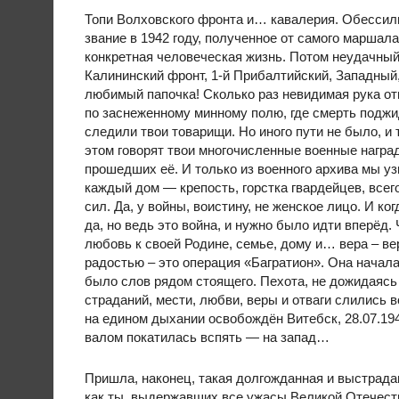
Топи Волховского фронта и… кавалерия. Обессил
звание в 1942 году, полученное от самого маршал
конкретная человеческая жизнь. Потом неудачный
Калининский фронт, 1-й Прибалтийский, Западный
любимый папочка! Сколько раз невидимая рука отво
по заснеженному минному полю, где смерть поджид
следили твои товарищи. Но иного пути не было, и 
этом говорят твои многочисленные военные наград
прошедших её. И только из военного архива мы уз
каждый дом — крепость, горстка гвардейцев, всег
сил. Да, у войны, воистину, не женское лицо. И к
да, но ведь это война, и нужно было идти вперёд
любовь к своей Родине, семье, дому и… вера – ве
радостью – это операция «Багратион». Она началас
было слов рядом стоящего. Пехота, не дожидаясь 
страданий, мести, любви, веры и отваги слились
на едином дыхании освобождён Витебск, 28.07.1
валом покатилась вспять — на запад…
Пришла, наконец, такая долгожданная и выстрадан
как ты, выдержавших все ужасы Великой Отечеств