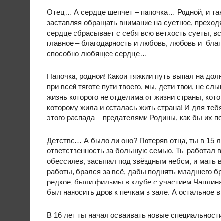
Отец… А сердце шепчет – папочка… Родной, и так
заставляя обращать внимание на суетное, преход
сердце сбрасывает с себя всю ветхость суеты, в
главное – благодарность и любовь, любовь и благ
способно любящее сердце…
Папочка, родной! Какой тяжкий путь выпал на долю
при всей тяготе пути твоего, мы, дети твои, не с
жизнь которого не отделима от жизни страны, кот
которому жила и осталась жить страна! И для теб
этого распада – предателями Родины, как бы их п
Детство… А было ли оно? Потеряв отца, ты в 15 
ответственность за большую семью. Ты работал в 
обессилев, засыпал под звёздным небом, и мать в
работы, брался за всё, дабы поднять младшего бр
редкое, были фильмы в клубе с участием Чаплина
был наносить дров к печкам в зале. А остальное
В 16 лет ты начал осваивать новые специальнос