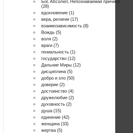
Бог, Абсолют, Непознаваемая причина
(28)
вдохновение
(1)
вера, религия
(17)
взаимозависимость
(8)
Вождь
(5)
воля
(2)
враги
(7)
гениальность
(1)
государство
(12)
Дальние Миры
(12)
дисциплина
(5)
добро и зло
(50)
доверие
(2)
достоинство
(4)
дружелюбие
(2)
духовность
(2)
душа
(15)
единение
(42)
женщина
(33)
жертва
(5)