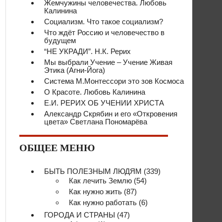
Жемчужины человечества. Любовь
Калинина
Социализм. Что такое социализм?
Что ждёт Россию и человечество в
будущем
“НЕ УКРАДИ”. Н.К. Рерих
Мы выбрали Учение – Учение Живая
Этика (Агни-Йога)
Система М.Монтессори это зов Космоса
О Красоте. Любовь Калинина
Е.И. РЕРИХ ОБ УЧЕНИИ ХРИСТА
Александр Скрябин и его «Откровения
цвета» Светлана Пономарёва
ОБЩЕЕ МЕНЮ
БЫТЬ ПОЛЕЗНЫМ ЛЮДЯМ
(339)
Как лечить Землю
(54)
Как нужно жить
(87)
Как нужно работать
(6)
ГОРОДА И СТРАНЫ
(47)