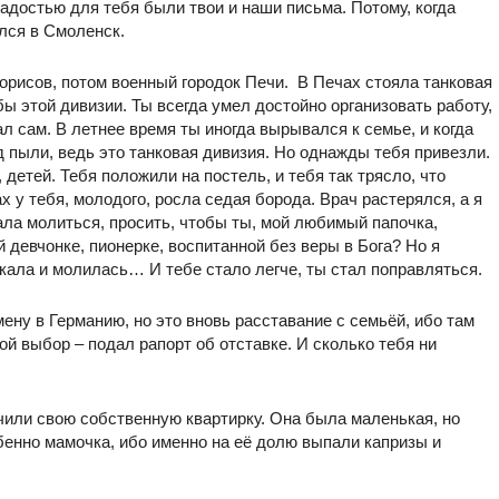
радостью для тебя были твои и наши письма. Потому, когда
улся в Смоленск.
рисов, потом военный городок Печи. В Печах стояла танковая
 этой дивизии. Ты всегда умел достойно организовать работу,
ал сам. В летнее время ты иногда вырывался к семье, и когда
д пыли, ведь это танковая дивизия. Но однажды тебя привезли.
 детей. Тебя положили на постель, и тебя так трясло, что
х у тебя, молодого, росла седая борода. Врач растерялся, а я
чала молиться, просить, чтобы ты, мой любимый папочка,
й девчонке, пионерке, воспитанной без веры в Бога? Но я
кала и молилась… И тебе стало легче, ты стал поправляться.
ену в Германию, но это вновь расставание с семьёй, ибо там
ой выбор – подал рапорт об отставке. И сколько тебя ни
чили свою собственную квартирку. Она была маленькая, но
бенно мамочка, ибо именно на её долю выпали капризы и