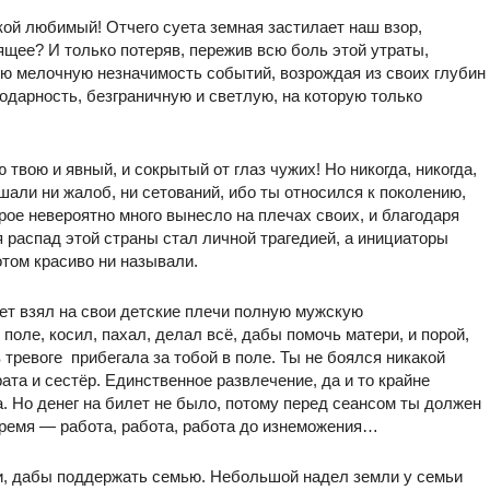
ой любимый! Отчего суета земная застилает наш взор,
ящее? И только потеряв, пережив всю боль этой утраты,
сю мелочную незначимость событий, возрождая из своих глубин
одарность, безграничную и светлую, на которую только
 твою и явный, и сокрытый от глаз чужих! Но никогда, никогда,
лышали ни жалоб, ни сетований, ибо ты относился к поколению,
орое невероятно много вынесло на плечах своих, и благодаря
я распад этой страны стал личной трагедией, а инициаторы
отом красиво ни называли.
лет взял на свои детские плечи полную мужскую
поле, косил, пахал, делал всё, дабы помочь матери, и порой,
 тревоге прибегала за тобой в поле. Ты не боялся никакой
ата и сестёр. Единственное развлечение, да и то крайне
. Но денег на билет не было, потому перед сеансом ты должен
 время — работа, работа, работа до изнеможения…
ти, дабы поддержать семью. Небольшой надел земли у семьи