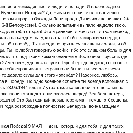
ившие и измождённые, и люди, и лошади. И внеочередное
а Будённого. История? Да, живая история, и одновременно –
 первый прорыв блокады Ленинграда. Дивизию спешивают. 2-й
, 3-й Белорусский. Сколько испытаний выпало на долю твою,
дила тебя от края! Это и ранение, и контузия, и твой переход
ала на каждом шагу, когда за тобой с замиранием сердца
ты шёл вперёд. Ты никогда не прятался за спины солдат, и об
ы. Ты не любил говорить о войне, ибо это слишком больно для
нали, что под твоим командованием в Восточной Пруссии, где
о 27 человек, удержала пункт Тиренберт до подхода основных
огда тебя спрашивали – страшно ли было, ты всегда отвечал –
. Что давало силы для этого «вперёд»? Наверное, любовь,
ра в Победу! Но одно военное событие ты всегда вспоминал с
ь 23.06.1944 года в 7 утра такой канонадой, что не слышно
окончания артподготовки рвалась вперёд! Вся боль потерь,
 воедино! Это был единый порыв героизма – немцы отброшены,
944 года освобождена полностью Беларусь, война мощным
ная Победа! 9 МАЯ — день, который для тебя, и для таких,
енной Войны, навсегда остался главным днём в жизни. Но у