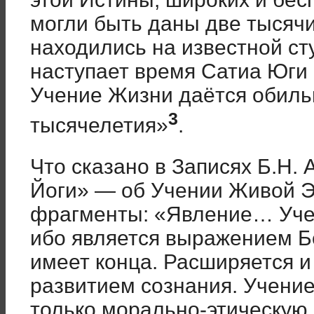
могли быть даны две тысячи
находились на известной ст
наступает время Сатиа Юги 
Учение Жизни даётся обиль
3
тысячелетия»
.
Что сказано в Записях Б.Н.
Йоги» — об Учении Живой Э
фрагменты: «Явление… Учен
ибо является выражением Б
имеет конца. Расширяется и 
развитием сознания. Учени
только морально-этическую 