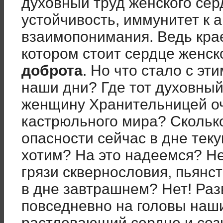
духовный труд женского сер
устойчивость, иммунитет к 
взаимопонимания. Ведь кра
котором стоит сердце женск
доброта
. Но что стало с э
наши дни? Где тот духовный
женщину Хранительницей оча
кастрюльного мира? Сколько
опасности сейчас в дне тек
хотим? На это надеемся? Не
грязи сквернословия, пьянс
в дне завтрашнем? Нет! Раз
повседневно на головы наши
растлевающий сердце и соз