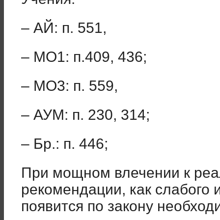
– АЙ: п. 551, – Н
– МО1: п.409, 436; – 
– МО3: п. 559, – Г
– АУМ: п. 230, 314; –
– Бр.: п. 446;
При мощном влечении к реа
рекомендации, как слабого 
появится по закону необход