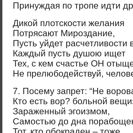
Принуждая по тропе идти др
Дикой плотскости желания
Потрясают Мироздание,
Пусть уйдет расчетливости в
Каждый пусть душою ищет
Тех, с кем счастье ОН оты
Не прелюбодействуй, челове
7. Посему запрет: “Не ворова
Кто есть вор? больной вещ
Зараженный эгоизмом,
Самостью до дна порабощ
Тот, кто обокраден – тоже.