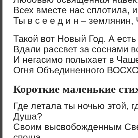
Всех вместе нас сплотила, 
Ты в с е е д и н – землянин,
Такой вот Новый Год. А есть
Вдали рассвет за соснами вс
И негасимо полыхает в Чаш
Огня Объединенного ВОСХО
Короткие маленькие сти
Где летала ты ночью этой, г
Душа?
Своим высвобожденным Све
спеша.