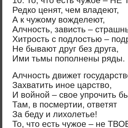
10. То, что есть чужое – НЕ
Редко ценят, чем владеют,
А к чужому вожделеют,
Алчность, зависть – страшн
Хитрость с подлостью – подр
Не бывают друг без друга,
Ими тьмы пополнены ряды.
Алчность движет государств
Захватить иное царство,
И войной – свое упрочить б
Там, в посмертии, ответят
За беду и лихолетье!
То, что есть чужое – не ТВО