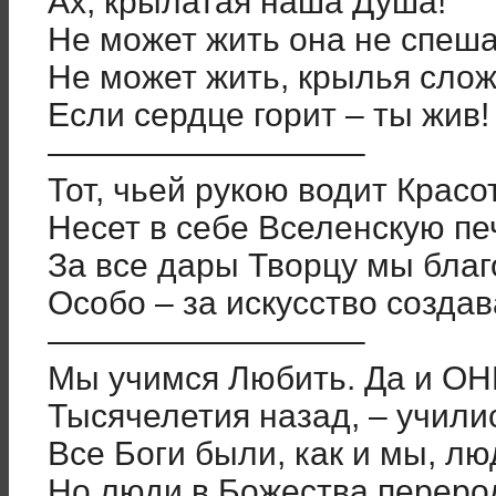
Ах, крылатая наша Душа!
Не может жить она не спеша
Не может жить, крылья сло
Если сердце горит – ты жив!
—————————–
Тот, чьей рукою водит Красо
Несет в себе Вселенскую пе
За все дары Творцу мы бла
Особо – за искусство создав
—————————–
Мы учимся Любить. Да и О
Тысячелетия назад, – учили
Все Боги были, как и мы, лю
Но люди в Божества переро