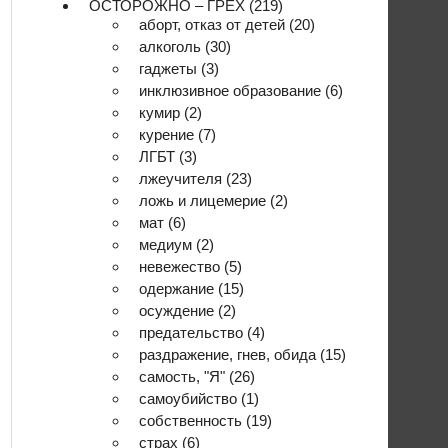
ОСТОРОЖНО – ГРЕХ
(219)
аборт, отказ от детей
(20)
алкоголь
(30)
гаджеты
(3)
инклюзивное образование
(6)
кумир
(2)
курение
(7)
ЛГБТ
(3)
лжеучителя
(23)
ложь и лицемерие
(2)
мат
(6)
медиум
(2)
невежество
(5)
одержание
(15)
осуждение
(2)
предательство
(4)
раздражение, гнев, обида
(15)
самость, "Я"
(26)
самоубийство
(1)
собственность
(19)
страх
(6)