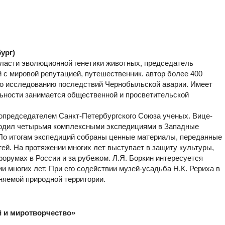
ург)
области эволюционной генетики животных, председатель
с мировой репутацией, путешественник. автор более 400
 по исследованию последствий Чернобыльской аварии. Имеет
ьности занимается общественной и просветительской
 сопредседателем Санкт-Петербургского Союза ученых. Вице-
водил четырьмя комплексными экспедициями в Западные
 По итогам экспедиций собраны ценные материалы, переданные
ей. На протяжении многих лет выступает в защиту культуры,
орумах в России и за рубежом. Л.Я. Боркин интересуется
и многих лет. При его содействии музей-усадьба Н.К. Рериха в
няемой природной территории.
 и миротворчество»