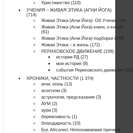
Христианство
(110)
УЧЕНИЯ – ЖИВАЯ ЭТИКА (АГНИ ЙОГА)
(714)
Живая Этика (Агни Йога)- Об Учении
(44)
Живая Этика (Агни Йога)-книги, о книгах
(61)
Живая Этика (Агни Йога)-подборки
(249)
Живая Этика – в жизнь
(172)
РЕРИХОВСКОЕ ДВИЖЕНИЕ
(199)
история РД
(27)
моя история
(8)
события Рериховского движения
(165
ХРОНИКИ, ЧАСТНОСТИ
(1 374)
агни, огонь
(13)
аскетизм
(3)
астрология, предсказания
(3)
АУМ
(2)
аура
(3)
бережливость
(1)
благодарность
(10)
Бог, Абсолют, Непознаваемая причина