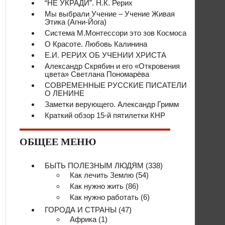
“НЕ УКРАДИ”. Н.К. Рерих
Мы выбрали Учение – Учение Живая
Этика (Агни-Йога)
Система М.Монтессори это зов Космоса
О Красоте. Любовь Калинина
Е.И. РЕРИХ ОБ УЧЕНИИ ХРИСТА
Александр Скрябин и его «Откровения
цвета» Светлана Пономарёва
СОВРЕМЕННЫЕ РУССКИЕ ПИСАТЕЛИ
О ЛЕНИНЕ
Заметки верующего. Александр Гримм
Краткий обзор 15-й пятилетки КНР
ОБЩЕЕ МЕНЮ
БЫТЬ ПОЛЕЗНЫМ ЛЮДЯМ
(338)
Как лечить Землю
(54)
Как нужно жить
(86)
Как нужно работать
(6)
ГОРОДА И СТРАНЫ
(47)
Африка
(1)