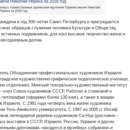
оялась торжественная церемония вручения Премии имени Николая
Рериха за 2016 год
еждена в год 300-летия Санкт-Петербурга и присуждается
соких образцов служения человека Культуре и Обществу,
 истинных подвижников, для кого высокое творчество жизни и
повседневным делом.
атель Объединения профессиональных художников Израиля.
нградское художественно-графическое педагогическое училище,
ное отделение), Минский театрально-художественный институт
 – член Союза художников СССР. Работал в станковой и
 литографии (оформил более 130 книг), а также в жанрах
 в Израиле. С 1981 года четверть века жизни художника
ии Тель-Авивского университета. С 1987 по 2005 гг. Иосиф
ников легендарной деревни художников Са-Нур (дословно –
ных выставок в СССР, Израиле, России, Украине и других
ленными дипломами, находятся в музейных собраниях и