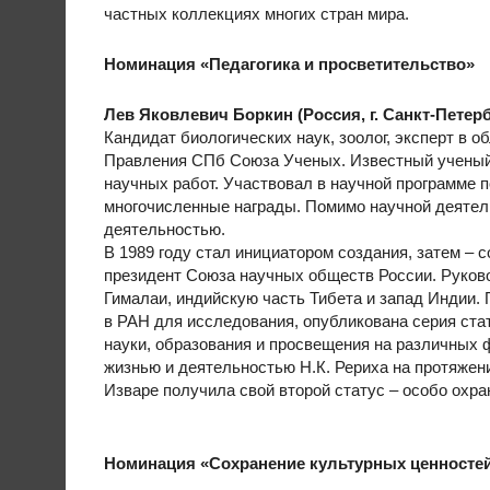
частных коллекциях многих стран мира.
Номинация «Педагогика и просветительство»
Лев Яковлевич Боркин (Россия, г. Санкт-Петерб
Кандидат биологических наук, зоолог, эксперт в 
Правления СПб Союза Ученых. Известный ученый 
научных работ. Участвовал в научной программе
многочисленные награды. Помимо научной деятел
деятельностью.
В 1989 году стал инициатором создания, затем –
президент Союза научных обществ России. Руко
Гималаи, индийскую часть Тибета и запад Индии.
в РАН для исследования, опубликована серия стат
науки, образования и просвещения на различных ф
жизнью и деятельностью Н.К. Рериха на протяжени
Изваре получила свой второй статус – особо охра
Номинация «Сохранение культурных ценностей