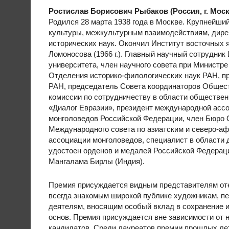
Ростислав Борисович Рыбаков (Россия, г. Моск
Родился 28 марта 1938 года в Москве. Крупнейши
культуры, межкультурным взаимодействиям, дирек
исторических наук. Окончил Институт восточных 
Ломоносова (1966 г.). Главный научный сотрудник
университета, член научного совета при Министр
Отделения историко-филологических наук РАН, п
РАН, председатель Совета координаторов Общест
комиссии по сотрудничеству в области обществе
«Диалог Евразии», президент международной асс
монголоведов Российской Федерации, член Бюро 
Международного совета по азиатским и северо-а
ассоциации монголоведов, специалист в области д
удостоен орденов и медалей Российской Федераци
Мангалама Бирлы (Индия).
Премия присуждается видным представителям отеч
всегда знакомым широкой публике художникам, п
деятелям, вносящим особый вклад в сохранение и
основ. Премия присуждается вне зависимости от 
кандидатов. Среди лауреатов премии прошлых лет