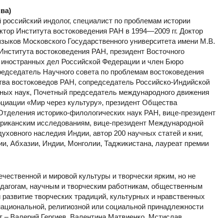
ва)
й российский индолог, специалист по проблемам истории
тор Института востоковедения РАН в 1994—2009 гг. Доктор
языков Московского Государственного университета имени М.В.
 Института востоковедения РАН, президент Восточного
е иностранных дел Российской Федерации и член Бюро
редседатель Научного совета по проблемам востоковедения
ва востоковедов РАН, сопредседатель Российско-Индийской
нных наук, Почетный председатель международного движения
оциации «Мир через культуру», президент Общества
Отделения историко-филологических наук РАН, вице-президент
фриканским исследованиям, вице-президент Международной
уховного наследия Индии, автор 200 научных статей и книг,
и, Абхазии, Индии, Монголии, Таджикистана, лауреат премии
ественной и мировой культуры и творчески ярким, но не
едагогам, научным и творческим работникам, общественным
 развитие творческих традиций, культурных и нравственных
национальной, религиозной или социальной принадлежности
 – Валерий Гергиев, Валентина Матвиенко, Мстислав