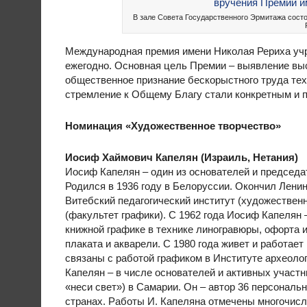
В зале Совета Государственного Эрмитажа сост
Международная премия имени Николая Рериха учр
ежегодно. Основная цель Премии – выявление вы
общественное признание бескорыстного труда тех
стремление к Общему Благу стали конкретным и 
Номинация «Художественное творчество»
Иосиф Хаймович Капелян (Израиль, Нетания)
Иосиф Капелян – один из основателей и председ
Родился в 1936 году в Белоруссии. Окончил Лени
Витебский педагогический институт (художествен
(факультет графики). С 1962 года Иосиф Капелян
книжной графике в технике линогравюры, офорта и
плаката и акварели. С 1980 года живет и работает
связаны с работой графиком в Институте археолог
Капелян – в числе основателей и активных участ
«неси свет») в Самарии. Он – автор 36 персональ
странах. Работы И. Капеляна отмечены многочис