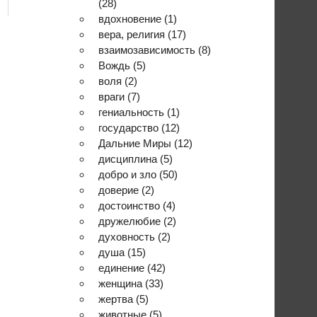
(28)
вдохновение
(1)
вера, религия
(17)
взаимозависимость
(8)
Вождь
(5)
воля
(2)
враги
(7)
гениальность
(1)
государство
(12)
Дальние Миры
(12)
дисциплина
(5)
добро и зло
(50)
доверие
(2)
достоинство
(4)
дружелюбие
(2)
духовность
(2)
душа
(15)
единение
(42)
женщина
(33)
жертва
(5)
животные
(5)