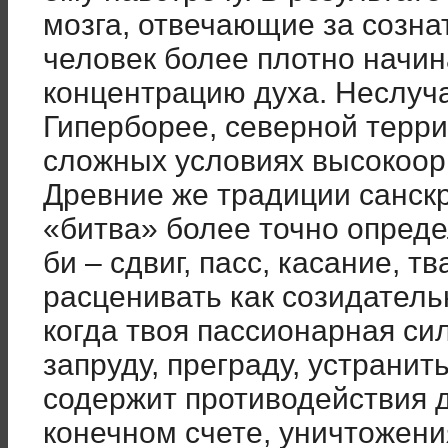
мозга, отвечающие за созна
человек более плотно начин
концентрацию духа. Неслуч
Гиперборее, северной терри
сложных условиях высокоор
Древние же традиции санскр
«битва» более точно опреде
би – сдвиг, пасс, касание, т
расценивать как созидател
когда твоя пассионарная си
запруду, преграду, устранит
содержит противодействия до
конечном счете, уничтожения