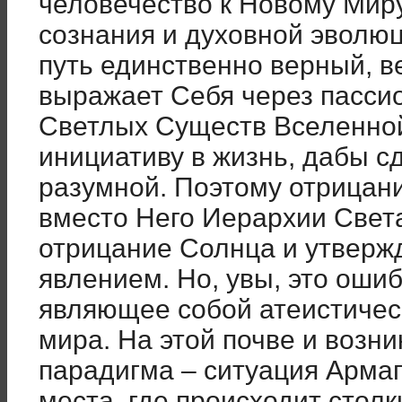
человечество к Новому Мир
сознания и духовной эволюц
путь единственно верный, ве
выражает Себя через пасси
Светлых Существ Вселенной
инициативу в жизнь, дабы с
разумной. Поэтому отрицан
вместо Него Иерархии Света
отрицание Солнца и утверж
явлением. Но, увы, это оши
являющее собой атеистиче
мира. На этой почве и возн
парадигма – ситуация Армаг
места, где происходит стол