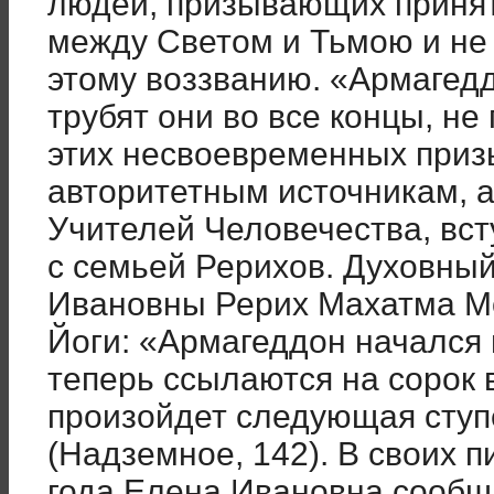
людей, призывающих принят
между Светом и Тьмою и не
этому воззванию. «Армагедд
трубят они во все концы, не
этих несвоевременных приз
авторитетным источникам, 
Учителей Человечества, вст
с семьей Рерихов. Духовны
Ивановны Рерих Махатма Мо
Йоги: «Армагеддон начался в
теперь ссылаются на сорок в
произойдет следующая сту
(Надземное, 142). В своих п
года Елена Ивановна сообщ