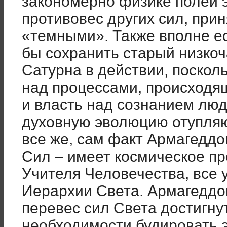
закономерно физике полей 
противовес других сил, при
«темными». Также вполне ес
бы сохранить старый низко
Сатурна в действии, поскол
над процессами, происходя
и власть над сознанием люд
духовную эволюцию отупля
все же, сам факт Армагеддо
Сил – имеет космическое пр
Учителя Человечества, все 
Иерархии Света. Армагеддо
перевес сил Света достигнут
необходимости будировать э