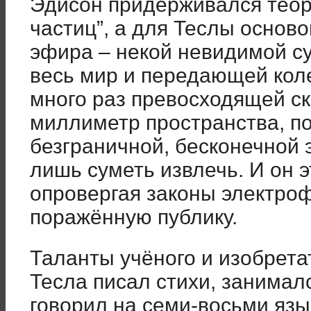
Эдисон придерживался теор
частиц”, а для Теслы осно
эфира – некой невидимой с
весь мир и передающей коле
много раз превосходящей ск
миллиметр пространства, по
безграничной, бесконечной 
лишь суметь извлечь. И он э
опровергая законы электро
поражённую публику.
Таланты учёного и изобрета
Тесла писал стихи, занималс
говорил на семи-восьми язы