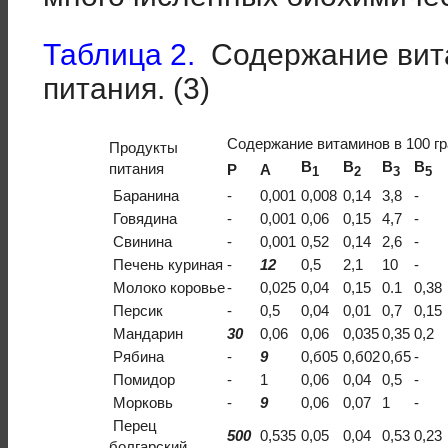
Таблица 2.
Содержание вита
питания. (3)
Содержание витаминов в 100 гр
Продукты
B
B
B
B
питания
P
A
1
2
3
5
Баранина
-
0,001
0,008
0,14
3,8
-
Говядина
-
0,001
0,06
0,15
4,7
-
Свинина
-
0,001
0,52
0,14
2,6
-
Печень куриная
-
12
0,5
2,1
10
-
Молоко коровье
-
0,025
0,04
0,15
0.1
0,38
Персик
-
0,5
0,04
0,01
0,7
0,15
Мандарин
30
0,06
0,06
0,035
0,35
0,2
Рябина
-
9
0,б05
0,б02
0,б5
-
Помидор
-
1
0,06
0,04
0,5
-
Морковь
-
9
0,06
0,07
1
-
Перец
500
0,535
0,05
0,04
0,53
0,23
болгарский