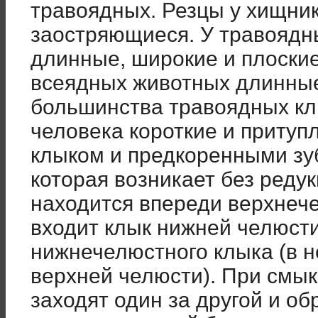
травоядных. Резцы у хищник
заостряющиеся. У травоядн
длинные, широкие и плоские
всеядных животных длинные,
большинства травоядных клы
человека короткие и притуп
клыком и предкоренными зу
которая возникает без реду
находится впереди верхнече
входит клык нижней челюсти
нижнечелюстного клыка (в 
верхней челюсти). При смы
заходят один за другой и об