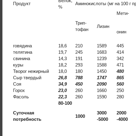
Белок,
Продукт
Аминокислоты (мг на 100 г п
%
Мети-
Трип-
Лизин
тофан
онин
говядина
18,6
210
1589
445
телятина
19,7
245
1683
414
свинина
14,3
191
1239
342
куры
18,2
293
1588
471
Творог нежирный
18,0
180
1450
480
Сыр твердый
26,8
788
1747
865
Соя
34,9
450
2090
560
Горох
23,0
260
1660
250
Фасоль
22,3
260
1590
280
80-100
Суточная
3000
2000
1000
потребность
-5000
-4000