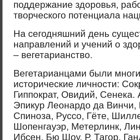
поддержание здоровья, раб
творческого потенциала нац
На сегодняшний день сущест
направлений и учений о здо
– вегетарианство.
Вегетарианцами были мног
исторические личности: Сокр
Гиппократ, Овидий, Сенека. 
Эпикур Леонардо да Винчи,
Спиноза, Руссо, Гёте, Шилл
Шопенгауэр, Метерлинк, Лин
Ибсен, Бю Шоу, Р. Тагор, Га