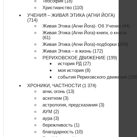
Теософия
(18)
Христианство
(110)
УЧЕНИЯ – ЖИВАЯ ЭТИКА (АГНИ ЙОГА)
(714)
Живая Этика (Агни Йога)- Об Учении
(44)
Живая Этика (Агни Йога)-книги, о книгах
(61)
Живая Этика (Агни Йога)-подборки
(249)
Живая Этика – в жизнь
(172)
РЕРИХОВСКОЕ ДВИЖЕНИЕ
(199)
история РД
(27)
моя история
(8)
события Рериховского движения
(165
ХРОНИКИ, ЧАСТНОСТИ
(1 374)
агни, огонь
(13)
аскетизм
(3)
астрология, предсказания
(3)
АУМ
(2)
аура
(3)
бережливость
(1)
благодарность
(10)