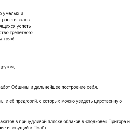
ю умелых и
странств залов
мящихся успеть
ство трепетного
Алтая»!
другом,
 забот Общины и дальнейшее построение себя.
ны и её предгорий, с которых можно увидеть царственную
акатов в причудливой пляске облаков в «подкове» Притора и
е и зовущий в Полёт.