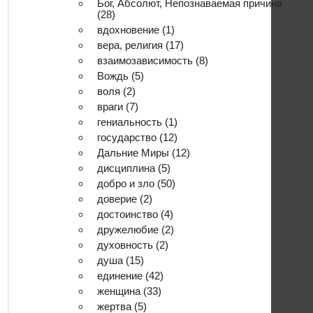
Бог, Абсолют, Непознаваемая причина
(28)
вдохновение
(1)
вера, религия
(17)
взаимозависимость
(8)
Вождь
(5)
воля
(2)
враги
(7)
гениальность
(1)
государство
(12)
Дальние Миры
(12)
дисциплина
(5)
добро и зло
(50)
доверие
(2)
достоинство
(4)
дружелюбие
(2)
духовность
(2)
душа
(15)
единение
(42)
женщина
(33)
жертва
(5)