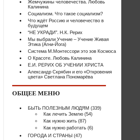
Жемчужины человечества. Любовь
Калинина
Социализм. Что такое социализм?
Что ждёт Россию и человечество в
будущем
“НЕ УКРАДИ”. Н.К. Рерих
Мы выбрали Учение – Учение Живая
Этика (Агни-Йога)
Система М.Монтессори это зов Космоса
О Красоте. Любовь Калинина
Е.И. РЕРИХ ОБ УЧЕНИИ ХРИСТА
Александр Скрябин и его «Откровения
цвета» Светлана Пономарёва
ОБЩЕЕ МЕНЮ
БЫТЬ ПОЛЕЗНЫМ ЛЮДЯМ
(339)
Как лечить Землю
(54)
Как нужно жить
(87)
Как нужно работать
(6)
ГОРОДА И СТРАНЫ
(47)