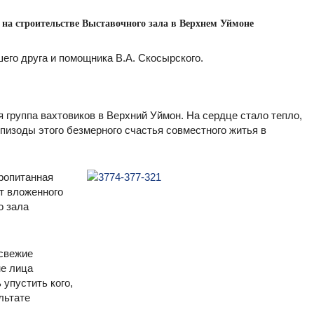
е на строительстве Выставочного зала в Верхнем Уймоне
его друга и помощника В.А. Скосырского.
я группа вахтовиков в Верхний Уймон. На сердце стало тепло,
пизоды этого безмерного счастья совместного житья в
пропитанная
т вложенного
о зала
 свежие
не лица
упустить кого,
льтате