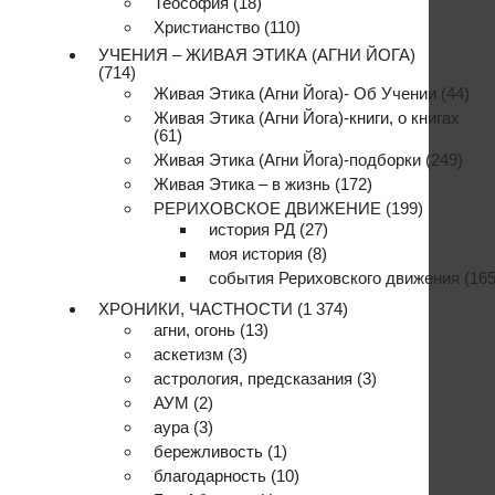
Теософия
(18)
Христианство
(110)
УЧЕНИЯ – ЖИВАЯ ЭТИКА (АГНИ ЙОГА)
(714)
Живая Этика (Агни Йога)- Об Учении
(44)
Живая Этика (Агни Йога)-книги, о книгах
(61)
Живая Этика (Агни Йога)-подборки
(249)
Живая Этика – в жизнь
(172)
РЕРИХОВСКОЕ ДВИЖЕНИЕ
(199)
история РД
(27)
моя история
(8)
события Рериховского движения
(165
ХРОНИКИ, ЧАСТНОСТИ
(1 374)
агни, огонь
(13)
аскетизм
(3)
астрология, предсказания
(3)
АУМ
(2)
аура
(3)
бережливость
(1)
благодарность
(10)