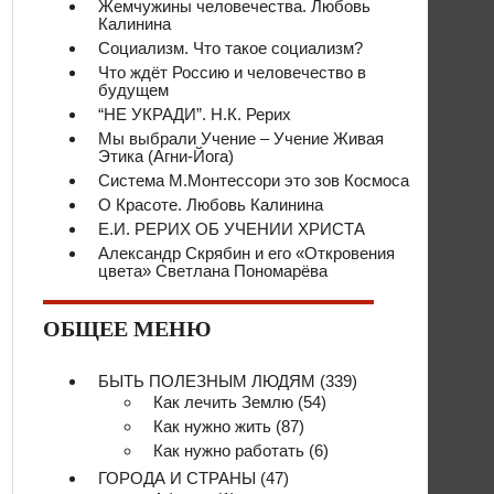
Жемчужины человечества. Любовь
Калинина
Социализм. Что такое социализм?
Что ждёт Россию и человечество в
будущем
“НЕ УКРАДИ”. Н.К. Рерих
Мы выбрали Учение – Учение Живая
Этика (Агни-Йога)
Система М.Монтессори это зов Космоса
О Красоте. Любовь Калинина
Е.И. РЕРИХ ОБ УЧЕНИИ ХРИСТА
Александр Скрябин и его «Откровения
цвета» Светлана Пономарёва
ОБЩЕЕ МЕНЮ
БЫТЬ ПОЛЕЗНЫМ ЛЮДЯМ
(339)
Как лечить Землю
(54)
Как нужно жить
(87)
Как нужно работать
(6)
ГОРОДА И СТРАНЫ
(47)