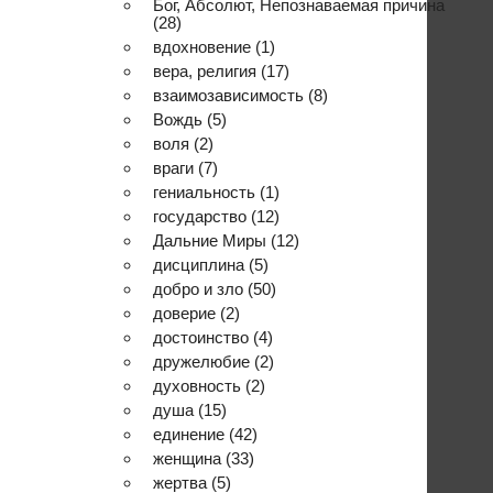
Бог, Абсолют, Непознаваемая причина
(28)
вдохновение
(1)
вера, религия
(17)
взаимозависимость
(8)
Вождь
(5)
воля
(2)
враги
(7)
гениальность
(1)
государство
(12)
Дальние Миры
(12)
дисциплина
(5)
добро и зло
(50)
доверие
(2)
достоинство
(4)
дружелюбие
(2)
духовность
(2)
душа
(15)
единение
(42)
женщина
(33)
жертва
(5)