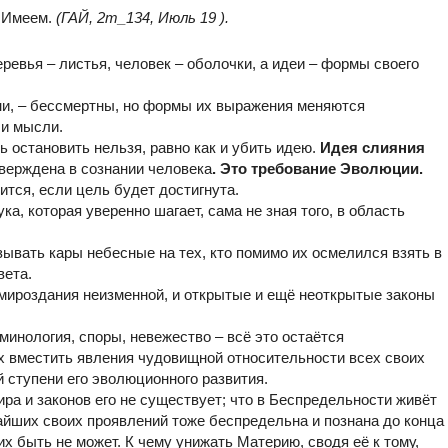
е Имеем.
(ГАЙ, 2т_134, Июль 19 ).
еревья – листья, человек – оболочки, а идеи – формы своего
и, – бессмертны, но формы их выражения меняются
 и мысли.
 остановить нельзя, равно как и убить идею.
Идея слияния
верждена в сознании человека
. Это требование Эволюции.
тся, если цель будет достигнута.
ка, которая уверенно шагает, сама не зная того, в область
зывать кары небесные на тех, кто помимо их осмелился взять в
вета.
 мироздания неизменной, и открытые и ещё неоткрытые законы
минология, споры, невежество – всё это остаётся
 вместить явления чудовищной относительности всех своих
 ступени его эволюционного развития.
ра и законов его не существует; что в Беспредельности живёт
айших своих проявлений тоже беспредельна и познана до конца
х быть не может. К чему унижать Материю, сводя её к тому,