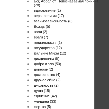
Бог, Абсолют, Непознаваемая причина
(28)
вдохновение
(1)
вера, религия
(17)
взаимозависимость
(8)
Вождь
(5)
воля
(2)
враги
(7)
гениальность
(1)
государство
(12)
Дальние Миры
(12)
дисциплина
(5)
добро и зло
(50)
доверие
(2)
достоинство
(4)
дружелюбие
(2)
духовность
(2)
душа
(15)
единение
(42)
женщина
(33)
жертва
(5)