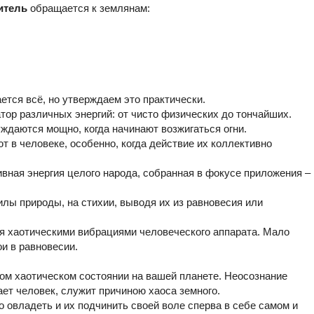
итель
обращается к землянам:
ется всё, но утверждаем это практически.
тор различных энергий: от чисто физических до тончайших.
ждаются мощно, когда начинают возжигаться огни.
т в человеке, особенно, когда действие их коллективно
вная энергия целого народа, собранная в фокусе приложения –
лы природы, на стихии, выводя их из равновесия или
я хаотическими вибрациями человеческого аппарата. Мало
и в равновесии.
ком хаотическом состоянии на вашей планете. Неосознание
ает человек, служит причиною хаоса земного.
о овладеть и их подчинить своей воле сперва в себе самом и