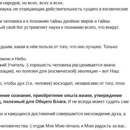
 народов, но всех, всех и всех.
 наука, не отрицающая действительность сущего и космические
а человека и к познанию тайны далёких миров и тайны
й свой бег устремляет наука к познанию всего, что вокруг.
дшим, какая в нём польза от того, что оно лучшее. Только
емлю и Небо.
ский Учитель -) хорошесть человека расценивается иначе.
зации), но полезен для (космической) эволюции – вот Наш
 чтобы дух (т.е. человек) восходил, независимо от того, плох
ение сознания, приобретение опыта жизни, утверждение
д, полезный для Общего Блага.
И не всегда может судить сам
х и кажущихся достижений совершается нисхождение духа, а
 человечества -) отдав Мне Мою печаль и Мою радость за вас.