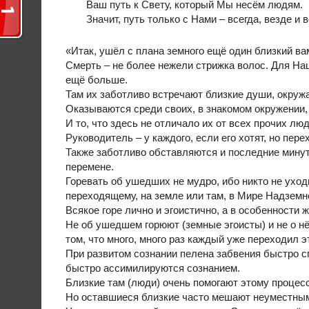
Ваш путь к Свету, который Мы несём людям.
Значит, путь только с Нами – всегда, везде и 
«Итак, ушёл с плана земного ещё один близкий ва
Смерть – не более нежели стрижка волос. Для Наш
ещё больше.
Там их заботливо встречают близкие души, окруж
Оказываются среди своих, в знакомом окружении
И то, что здесь не отличало их от всех прочих л
Руководитель – у каждого, если его хотят, но пе
Также заботливо обставляются и последние минут
перемене.
Горевать об ушедших не мудро, ибо никто не уходи
переходящему, на земле или там, в Мире Надземн
Всякое горе лично и эгоистично, а в особенности ж
Не об ушедшем горюют (земные эгоисты) и не о нё
том, что много, много раз каждый уже переходил эт
При развитом сознании пелена забвения быстро сп
быстро ассимилируются сознанием.
Близкие там (люди) очень помогают этому процес
Но оставшиеся близкие часто мешают неуместным