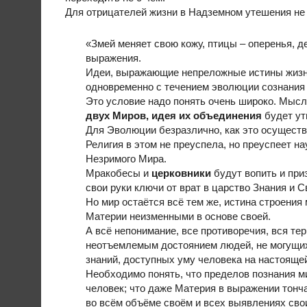
Для отрицателей жизни в Надземном утешения н
«Змей меняет свою кожу, птицы – оперенья, д
выражения.
Идеи, выражающие непреложные истины жизн
одновременно с течением эволюции сознания
Это условие надо понять очень широко. Мысль
двух Миров, идея их объединения
будет ут
Для Эволюции безразлично, как это осуществи
Религия в этом не преуспела, но преуспеет нау
Незримого Мира.
Мракобесы и
церковники
будут вопить и при
свои руки ключи от врат в царство Знания и С
Но мир остаётся всё тем же, истина строения
Материи неизменными в основе своей.
А всё непонимание, все противоречия, вся тер
неотъемлемым достоянием людей, не могущих
знаний, доступных уму человека на настоящей
Необходимо понять, что пределов познания ми
человек; что даже Материя в выражении тонч
во всём объёме своём и всех выявлениях свои