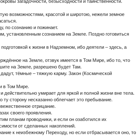
покровы загадочности, безысходности и таинственности.
тую возможностями, красотой и широтою, нежели земное
асаться.
у, по сознанию и пожинает.
ям, установленным сознанием на Земле. Поздно готовиться
 подготовкой к жизни в Надземном, ибо деятели – здесь, а
рждённое на Земле, отзвук имеется в Том Мире, ибо то, что
ешите на Земле, разрешено будет Там.
дадут, тёмные – тяжкую карму. Закон (Космической
и в Том Мире.
и действительно умирает для яркой и полной жизни вне тела.
 ту сторону несказанно облегчает это пребывание.
евежественное отрицание.
зах своего проявления.
тим планам проводники, и если он озаботился их
симости от сделанных накоплений.
ание к неизбежному Переходу, но если отбрасывается оно, то