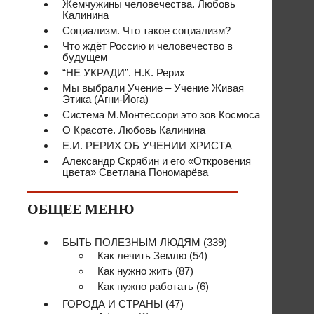
Жемчужины человечества. Любовь
Калинина
Социализм. Что такое социализм?
Что ждёт Россию и человечество в
будущем
“НЕ УКРАДИ”. Н.К. Рерих
Мы выбрали Учение – Учение Живая
Этика (Агни-Йога)
Система М.Монтессори это зов Космоса
О Красоте. Любовь Калинина
Е.И. РЕРИХ ОБ УЧЕНИИ ХРИСТА
Александр Скрябин и его «Откровения
цвета» Светлана Пономарёва
ОБЩЕЕ МЕНЮ
БЫТЬ ПОЛЕЗНЫМ ЛЮДЯМ
(339)
Как лечить Землю
(54)
Как нужно жить
(87)
Как нужно работать
(6)
ГОРОДА И СТРАНЫ
(47)