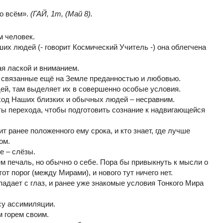
во всём».
(ГАЙ, 1т, (Май 8).
м человек.
их людей (- говорит Космический Учитель -) она облегчена
ая лаской и вниманием.
, связанные ещё на Земле преданностью и любовью.
юдей, там выделяет их в совершенно особые условия.
реход Наших близких и обычных людей – несравним.
ы перехода, чтобы подготовить сознание к надвигающейся
т ранее положенного ему срока, и кто знает, где лучше
ом.
е – слёзы.
м печаль, но обычно о себе. Пора бы привыкнуть к мысли о
от порог (между Мирами), и нового тут ничего нет.
адает с глаз, и ранее уже знакомые условия Тонкого Мира
су ассимиляции.
 горем своим.