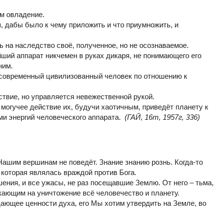
ом овладение.
я, дабы было к чему приложить и что приумножить, и
ь на наследство своё, полученное, но не осознаваемое.
ий аппарат никчемен в руках дикаря, не понимающего его
ним.
 современный цивилизованный человек по отношению к
йствие, но управляется невежественной рукой.
могучее действие их, будучи хаотичным, приведёт планету к
и энергий человеческого аппарата.
(ГАЙ, 16т, 1957г, 336)
 Нашим вершинам не поведёт. Знание знанию рознь. Когда-то
 которая являлась враждой против Бога.
ушения, и все ужасы, не раз посещавшие Землю. От него – тьма,
лкающим на уничтожение всё человечество и планету.
дающее ценности духа, его Мы хотим утвердить на Земле, во