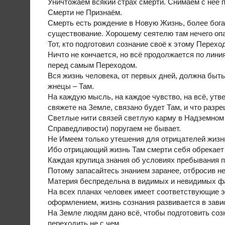
Уничтожаем всякий страх смерти. Снимаем с неё 
Смерти не Признаём.
Смерть есть рождение в Новую Жизнь, более бога
существование. Хорошему сеятелю там нечего оп
Тот, кто подготовил сознание своё к этому Переход
Ничто не кончается, но всё продолжается по лини
перед самым Переходом.
Вся жизнь человека, от первых дней, должна быть
жнецы – Там.
На каждую мысль, на каждое чувство, на всё, утве
свяжете на Земле, связано будет Там, и что разр
Светлые нити связей светлую карму в Надземном 
Справедливости) поругаем не бывает.
Не Имеем только утешения для отрицателей жизн
Ибо отрицающий жизнь Там смерти себя обрекает 
Каждая крупица знания об условиях пребывания по
Потому запасайтесь знанием заранее, отбросив н
Материя беспредельна в видимых и невидимых фа
На всех планах человек имеет соответствующие э
оформлением, жизнь сознания развивается в зави
На Земле людям дано всё, чтобы подготовить созн
переходить не с чем.