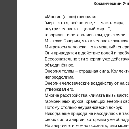
Космический Уч
«Многие (люди) говорили:
“мир – это я, всё во мне, я – часть мира,
внутри человека – целый мир…”,
говорили – и оставались там, где стояли.
Мы тоже Говорим, что в человеке заключа
Микрокосм человека – это мощный генера
Они приводятся в действие волей и пробу
Бессознательно эти энергии уже действую
объединённое.
Энергия толпы – страшная сила. Коллекти
непреодолима.
Энергии человеческие воздействуют на си
утверждая его.
Многие расстройства климата вызываютс
гармоничных духов, хранящих энергии сво
Потому столько неуравновесия вокруг.
Никогда ещё природа не находилась в та
своих сил и энергий, которыми уже облад
Но энергии эти можно осознать, ими можн