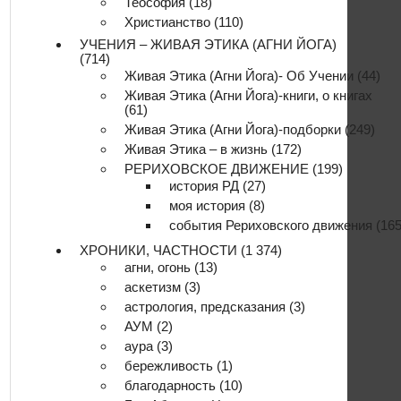
Теософия
(18)
Христианство
(110)
УЧЕНИЯ – ЖИВАЯ ЭТИКА (АГНИ ЙОГА)
(714)
Живая Этика (Агни Йога)- Об Учении
(44)
Живая Этика (Агни Йога)-книги, о книгах
(61)
Живая Этика (Агни Йога)-подборки
(249)
Живая Этика – в жизнь
(172)
РЕРИХОВСКОЕ ДВИЖЕНИЕ
(199)
история РД
(27)
моя история
(8)
события Рериховского движения
(165
ХРОНИКИ, ЧАСТНОСТИ
(1 374)
агни, огонь
(13)
аскетизм
(3)
астрология, предсказания
(3)
АУМ
(2)
аура
(3)
бережливость
(1)
благодарность
(10)