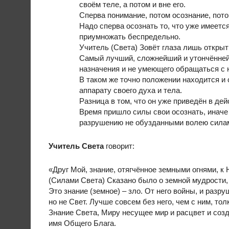
своём теле, а потом и вне его.
Сперва понимание, потом осознание, пот
Надо сперва осознать то, что уже имеетс
приумножать беспредельно.
Учитель (Света) Зовёт глаза лишь открыт
Самый лучший, сложнейший и утончённейш
назначения и не умеющего обращаться с 
В таком же точно положении находится и
аппарату своего духа и тела.
Разница в том, что он уже приведён в де
Время пришло силы свои осознать, иначе 
разрушению не обузданными волею силам
Учитель
Света
говорит:
«Друг Мой, знание, отягчённое земными огнями, к
(Силами Света) Сказано было о земной мудрости,
Это знание (земное) – зло. От него войны, и разр
но не Свет. Лучше совсем без него, чем с ним, то
Знание Света, Миру несущее мир и расцвет и соз
имя Общего Блага.