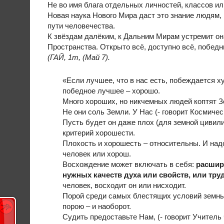
Не во имя блага отдельных личностей, классов или
Новая наука Нового Мира даст это знание людям,
пути человечества.
К звёздам далёким, к Дальним Мирам устремит он
Пространства. Открыто всё, доступно всё, победны
(ГАЙ, 1т, (Май 7).
«Если лучшее, что в нас есть, побеждается ху
победное лучшее – хорошо.
Много хороших, но никчемных людей коптят З
Не они соль Земли. У Нас (- говорит Космиче
Пусть будет он даже плох (для земной цивили
критерий хорошести.
Плохость и хорошесть – относительны. И надо,
человек или хорош.
Восхождение может включать в себя:
расшир
нужных качеств духа или свойств, или тру
человек, восходит он или нисходит.
Порой среди самых блестящих условий земны
порою – и наоборот.
Судить предоставьте Нам, (- говорит Учитель