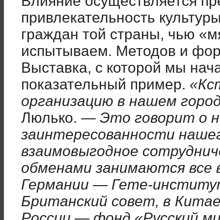
Влияние осуществляется пр
привлекательность культуры
граждан той страны, чью «м
испытываем. Методов и фор
Выставка, с которой мы нач
показательный пример.
«Кс
организацию в нашем город
Люлько.
— Это говорит о 
заинтересованности нашег
взаимовыгодное сотрудни
обменами занимаются все 
Германии — Гете-институ
Британский совет, в Кита
России — фонд «Русский ми