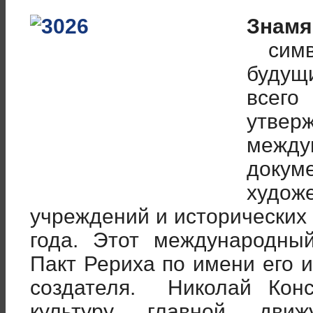
Знамя
симво
будущ
всег
утв
межд
док
худо
учреждений и исторических
года.
Этот международный
Пакт Рериха по имени его 
создателя. Николай Конс
культуру главной дв