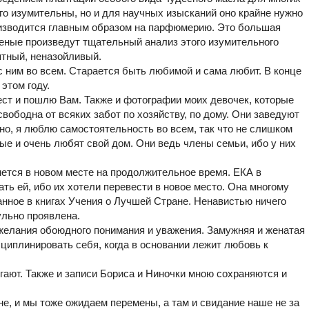
го изумительны, но и для научных изысканий оно крайне нужно
о изводится главным образом на парфюмерию. Это большая
ученые произведут тщательный анализ этого изумительного
ятный, неназойливый.
с ним во всем. Старается быть любимой и сама любит. В конце
этом году.
ст и пошлю Вам. Также и фотографии моих девочек, которые
свободна от всяких забот по хозяйству, по дому. Они заведуют
но, я люблю самостоятельность во всем, так что не слишком
ые и очень любят свой дом. Они ведь члены семьи, ибо у них
нется в новом месте на продолжительное время. ЕКА в
ть ей, ибо их хотели перевести в новое место. Она многому
занное в книгах Учения о Лучшей Стране. Ненавистью ничего
ульно проявлена.
желания обоюдного понимания и уважения. Замужняя и женатая
циплинировать себя, когда в основании лежит любовь к
гают. Также и записи Бориса и Ниночки мною сохраняются и
не, и мы тоже ожидаем перемены, а там и свидание наше не за