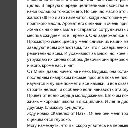
целей. В первую очередь целительные свойства е
из-за большой тонкости его. Но сейчас масло эт
жалость!!! Но и это изменится, когда настоящие 
приятного масла. Аромат его сильный и очень при
Жена сына очень мила и старается сотрудничать 
месяца ожидаем их в Теремки. Они задержались в 
Просмотрю имеющиеся у меня снимки из наших ме
заведуют всем хозяйством, так что я совершенно 
решительно всем. И ухаживают за мною, но, конеч
утруждаю их своею особою. Девочки они прекрасн
никого, кроме нас, и нет.
От Милы давно ничего не имею. Видимо, она оста
последнем январском письме просила пока не писа
научится и лучше поймет и все намеки, и все ска
строить нельзя, и особенно если ненависть эта ог
Привет от всего сердца молодоженам. Шлю им по
жизнь – хорошая школа и дисциплина. И легче дис
другому, близкому существу.
Жду новых «Капель» от Наты. Очень они меня тро
оцениваются глубоко.
Могу намекнуть, что Вы скоро уявитесь на переме