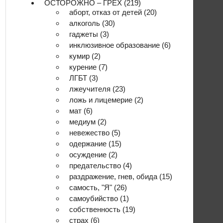
ОСТОРОЖНО – ГРЕХ
(219)
аборт, отказ от детей
(20)
алкоголь
(30)
гаджеты
(3)
инклюзивное образование
(6)
кумир
(2)
курение
(7)
ЛГБТ
(3)
лжеучителя
(23)
ложь и лицемерие
(2)
мат
(6)
медиум
(2)
невежество
(5)
одержание
(15)
осуждение
(2)
предательство
(4)
раздражение, гнев, обида
(15)
самость, "Я"
(26)
самоубийство
(1)
собственность
(19)
страх
(6)