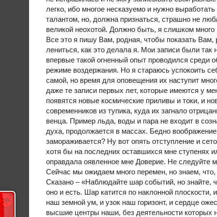
легко, ибо многое несказуемо и нужно выработать
талантом, но, должна признаться, страшно не люб
великой неохотой. Должно быть, я слишком много
Все это я пишу Вам, родная, чтобы показать Вам, 
лениться, как это делала я. Мои записи были так
впервые такой огненный опыт проводился среди о
режиме воздержания. Но я стараюсь успокоить себ
самой, но время для оповещения их наступит мног
даже те записи первых лет, которые имеются у ме
появятся новые космические приливы и токи, и нов
современников из тупика, куда их загнало отрица
венца. Пример льда, воды и пара не входит в соз
духа, продолжается в массах. Бедно воображение, 
замораживается? Ну вот опять отступление и сето
хотя бы на последних оставшихся мне ступенях ил
оправдала оявленное мне Доверие. Не следуйте м
Сейчас мы ожидаем много перемен, но знаем, что,
Сказано – «Наблюдайте шар событий, но знайте, 
оно и есть. Шар катится по наклонной плоскости, 
наш земной ум, и узок наш горизонт, и сердце ож
высшие центры наши, без деятельности которых н