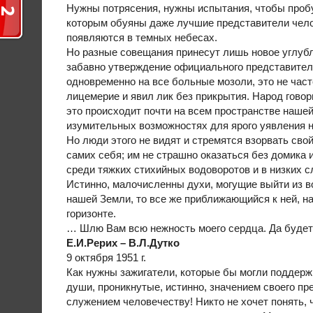
Нужны потрясения, нужны испытания, чтобы проб
которым обуяны даже лучшие представители чело
появляются в темных небесах.
Но разные совещания принесут лишь новое углуб
забавно утверждение официального представителя
одновременно на все больные мозоли, это не часто
лицемерие и явил лик без прикрытия. Народ говори
это происходит почти на всем пространстве нашей
изумительных возможностях для ярого уявления но
Но люди этого не видят и стремятся взорвать сво
самих себя; им не страшно оказаться без домика 
среди тяжких стихийных водоворотов и в низких 
Истинно, малочисленны духи, могущие выйти из во
нашей Земли, то все же приближающийся к ней, на
горизонте.
… Шлю Вам всю нежность моего сердца. Да будет
Е.И.Рерих – В.Л.Дутко
9 октября 1951 г.
Как нужны зажигатели, которые бы могли поддержи
души, проникнутые, истинно, значением своего п
служением человечеству! Никто не хочет понять, 