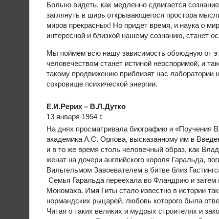
Больно видеть, как медленно сдвигается
сознание 
заглянуть в ширь открывающегося простора мысл
миров прекрасных! Но придет время, и наука о м
интересной и близкой нашему сознанию, станет ос
Мы поймем всю нашу зависимость обоюдную от эт
человечеством станет истиной неоспоримой, и так
такому продвижению приблизят нас лаборатории 
сокровище психической энергии.
Е.И.Рерих – В.Л.Дутко
13 января 1954 г.
На днях просматривала биографию и «Поучения 
академика А.С. Орлова, высказанному им в Введе
и в то же время столь человечный образ, как В
женат на дочери английского короля Гаральда, по
Вильгельмом Завоевателем в битве близ Гастингса
Семья Гаральда переехала во Фландрию и затем в
Мономаха. Имя Гиты стало известно в истории так
нормандских рыцарей, любовь которого была отве
Читая о таких великих и мудрых строителях и зак