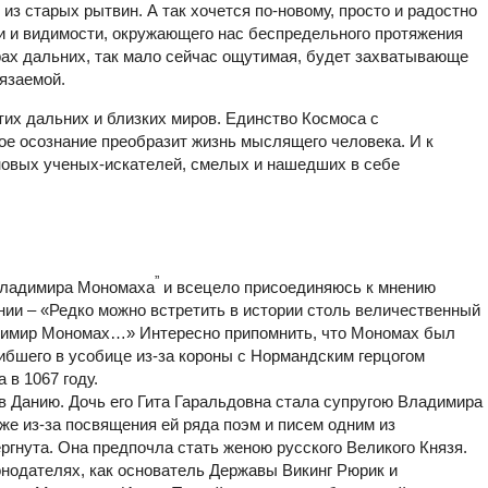
из старых рытвин. А так хочется по-новому, просто и радостно
и и видимости, окружающего нас беспредельного протяжения
ирах дальних, так мало сейчас ощутимая, будет захватывающе
язаемой.
их дальних и близких миров. Единство Космоса с
ое осознание преобразит жизнь мыслящего человека. И к
новых ученых-искателей, смелых и нашедших в себе
”
Владимира Мономаха
и всецело присоединяюсь к мнению
нии – «Редко можно встретить в истории столь величественный
ладимир Мономах…» Интересно припомнить, что Мономах был
гибшего в усобице из-за короны с Нормандским герцогом
 в 1067 году.
 Данию. Дочь его Гита Гаральдовна стала супругою Владимира
же из-за посвящения ей ряда поэм и писем одним из
ргнута. Она предпочла стать женою русского Великого Князя.
онодателях, как основатель Державы Викинг Рюрик и