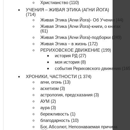
Христианство
(110)
УЧЕНИЯ – ЖИВАЯ ЭТИКА (АГНИ ЙОГА)
(714)
Живая Этика (Агни Йога)- Об Учении
(44)
Живая Этика (Агни Йога)-книги, о книгах
(61)
Живая Этика (Агни Йога)-подборки
(249)
Живая Этика – в жизнь
(172)
РЕРИХОВСКОЕ ДВИЖЕНИЕ
(199)
история РД
(27)
моя история
(8)
события Рериховского движения
(165
ХРОНИКИ, ЧАСТНОСТИ
(1 374)
агни, огонь
(13)
аскетизм
(3)
астрология, предсказания
(3)
АУМ
(2)
аура
(3)
бережливость
(1)
благодарность
(10)
Бог, Абсолют, Непознаваемая причина