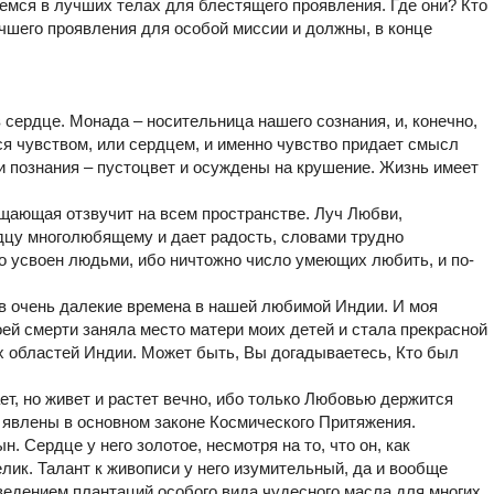
мся в лучших телах для блестящего проявления. Где они? Кто
чшего проявления для особой миссии и должны, в конце
сердце. Монада – носительница нашего сознания, и, конечно,
ся чувством, или сердцем, и именно чувство придает смысл
и познания – пустоцвет и осуждены на крушение. Жизнь имеет
щающая отзвучит на всем пространстве. Луч Любви,
дцу многолюбящему и дает радость, словами трудно
о усвоен людьми, ибо ничтожно число умеющих любить, и по-
…
 в очень далекие времена в нашей любимой Индии. И моя
ей смерти заняла место матери моих детей и стала прекрасной
 областей Индии. Может быть, Вы догадываетесь, Кто был
ет, но живет и растет вечно, ибо только Любовью держится
 явлены в основном законе Космического Притяжения.
 Сердце у него золотое, несмотря на то, что он, как
елик. Талант к живописи у него изумительный, да и вообще
зведением плантаций особого вида чудесного масла для многих