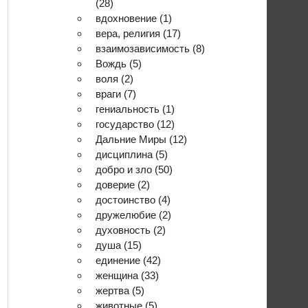
(28)
вдохновение
(1)
вера, религия
(17)
взаимозависимость
(8)
Вождь
(5)
воля
(2)
враги
(7)
гениальность
(1)
государство
(12)
Дальние Миры
(12)
дисциплина
(5)
добро и зло
(50)
доверие
(2)
достоинство
(4)
дружелюбие
(2)
духовность
(2)
душа
(15)
единение
(42)
женщина
(33)
жертва
(5)
животные
(5)