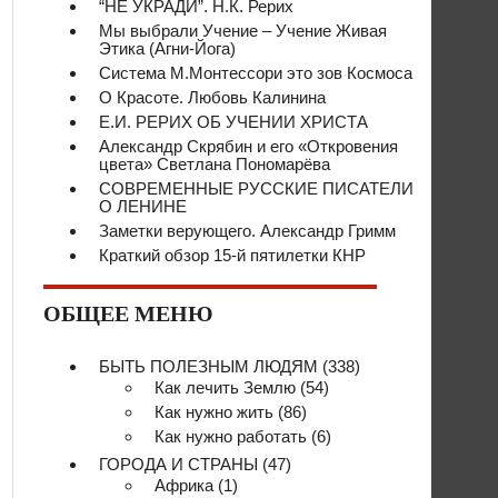
“НЕ УКРАДИ”. Н.К. Рерих
Мы выбрали Учение – Учение Живая
Этика (Агни-Йога)
Система М.Монтессори это зов Космоса
О Красоте. Любовь Калинина
Е.И. РЕРИХ ОБ УЧЕНИИ ХРИСТА
Александр Скрябин и его «Откровения
цвета» Светлана Пономарёва
СОВРЕМЕННЫЕ РУССКИЕ ПИСАТЕЛИ
О ЛЕНИНЕ
Заметки верующего. Александр Гримм
Краткий обзор 15-й пятилетки КНР
ОБЩЕЕ МЕНЮ
БЫТЬ ПОЛЕЗНЫМ ЛЮДЯМ
(338)
Как лечить Землю
(54)
Как нужно жить
(86)
Как нужно работать
(6)
ГОРОДА И СТРАНЫ
(47)
Африка
(1)