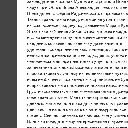
законодатель Ярослав Мудрый и строители Влади
чарующий Облик Воина Александра Невского и вел
Преподобного Сергия Радонежского, я проникаюсь
Такая страна, такой народ, если он не утратит огн
высоко вознесет родину под Знаменем Мира и Ку
Я так люблю Учение Живой Этики и горюю иногда,
его, но мне нужно получать новые сведения, и это
сведений, которые часто не могу даже записать. Н
удержания совершенно новых концепций. Тосклив
недостатка приемника или неподходящих условий.
человеческий аппарат настолько улучшится, что т
запечатлеются в новом мозговом аппарате, да и в
способствовать лучшему выявлению таких чутких 
всем необычным проявлениям в организме, не буд
вспрыскиваниями и слоновыми дозами наркотиков 
Грустно сознавать, что не можем выполнить довер
совершается кругом! Мне стыдно признаться в св
дневник, когда начала проходить через опыт разъ
центров. Не нашла сил записывать аккуратно все
яркие… Сейчас понимаю, как велико мое упущение
Владыки поведать миру интереснейшие и нужнейш
не исправилась и не могу записывать свои разные