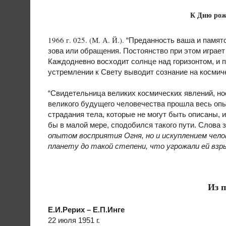
К Дню рож
1966 г. 025. (М. А. Й.).
“Преданность ваша и памято
зова или обращения. Постоянство при этом играет
Каждодневно восходит солнце над горизонтом, и 
устремлении к Свету выводит сознание на космич
“Свидетельница великих космических явлений, н
великого будущего человечества прошла весь опы
страдания тела, которые не могут быть описаны, и
бы в малой мере, сподобился такого пути. Слова
опытом восприятия Огня, но и искуплением чело
планету до такой степени, что угрожали ей взр
Из 
Е.И.Рерих – Е.П.Инге
22 июля 1951 г.