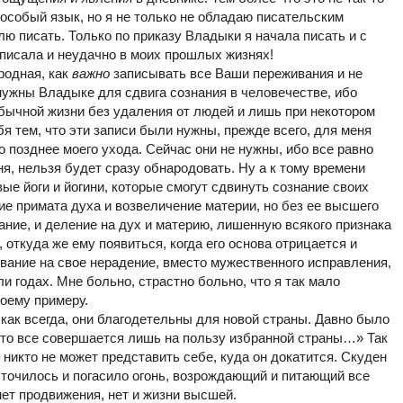
 особый язык, но я не только не обладаю писательским
лю писать. Только по приказу Владыки я начала писать и с
 писала и неудачно в моих прошлых жизнях!
родная, как
важно
записывать все Ваши переживания и не
 нужны Владыке для сдвига сознания в человечестве, ибо
бычной жизни без удаления от людей и лишь при некотором
я тем, что эти записи были нужны, прежде всего, для меня
о позднее моего ухода. Сейчас они не нужны, ибо все равно
ня, нельзя будет сразу обнародовать. Ну а к тому времени
ые йоги и йогини, которые смогут сдвинуть сознание своих
ние примата духа и возвеличение материи, но без ее высшего
нание, и деление на дух и материю, лишенную всякого признака
откуда же ему появиться, когда его основа отрицается и
вание на свое нерадение, вместо мужественного исправления,
и годах. Мне больно, страстно больно, что я так мало
оему примеру.
 как всегда, они благодетельны для новой страны. Давно было
что все совершается лишь на пользу избранной страны…» Так
и никто не может представить себе, куда он докатится. Скуден
есточилось и погасило огонь, возрождающий и питающий все
ет продвижения, нет и жизни высшей.