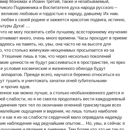
мир Мономах и Иоанн Третий, также и незабываемый,
икого Подвижника и Воспитателя духа народа русского –
 великою любовью и гордостью к народу, давшему Их нам.
я любви к своей родине и зажжется красотою подвига, истинно,
льтуры Духа! …
 что не могу посвятить себя лучшему, всестороннему изучению
 отнимает много, очень много времени. Часы проходят в приеме
адеюсь на память, но, увы, она часто не на высоте для
о, что столько жемчужин неоценимых просыпается из-за
 Утешение лишь в том, что через несколько поколений
акие ценности не будут рассеиваться в пространстве, но ярко
се условия космические и жизненного обихода будут
аппаратов. Прежде всего, научатся бережно относиться ко
ут тушить и уничтожать зачатки огней губительными
и прочих ядов.
енное как можно лучше, а столько необыкновенного дается и
оей слабости, но я не смогла продолжать вести каждодневный
единения трех тел по окончании огненной трансмутации всех
 малейшие ощущения и видения, но лишь только наиболее
 и как я из-за слабости сердечной мало оправдала надежду
ие наблюдения над редчайшим опытом… Но, увы, и сейчас я
 ощущения и явления в дневнике. Тем более что это не так-то