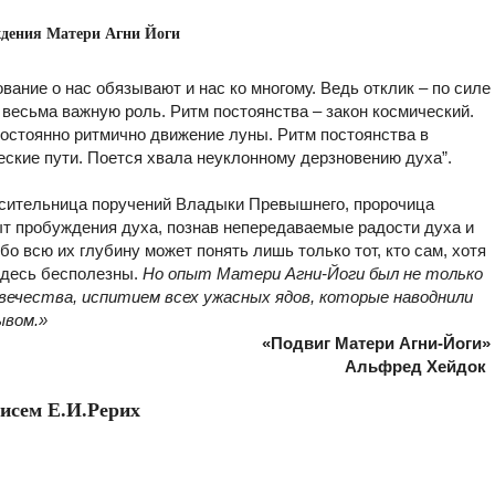
дения Матери Агни Йоги
вание о нас обязывают и нас ко многому. Ведь отклик – по силе
 весьма важную роль. Ритм постоянства – закон космический.
постоянно ритмично движение луны. Ритм постоянства в
еские пути. Поется хвала неуклонному дерзновению духа
”
.
осительница поручений Владыки Превышнего, пророчица
т пробуждения духа, познав непередаваемые радости духа и
бо всю их глубину может понять лишь только тот, кто сам, хотя
 здесь бесполезны.
Но опыт Матери Агни-Йоги был не только
вечества, испитием всех ужасных ядов, которые наводнили
ывом.»
«Подвиг Матери Агни-Йоги»
Альфред Хейдок
писем Е.И.Рерих