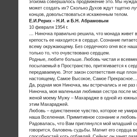
эгоизма совершалось продвижение это. Мы нуждае
может создать их? Сколько Духов ждут тщетно лу
концов, довольствоваться искаженным телом.
Е.И.Рерих – Н.И. и Б.Н. Абрамовым
10 февраля 1954 г.
… Ниночка правильно решила, что монада живет в 
крепость ее находится в сердце. Сознание питает
всему окружающему. Без сердечного огня все наш
только то, что очувствовано сердцем.
Родные, любите больше. Любовь чистая и всевме
посылаемый в Пространство, притягивается к сер
передаваемую. Этот закон соответствия еще плох
настоящему, Самое Высокое, Самое Прекрасное
Да, родная моя Ниночка, мы встречались и не раз
Ниночка, моя маленькая любимая сестра после мо
женой моему Мужу – Махарадже в одной из южных
этим Махараджей.
Любовь – единственное чувство, которое не умира
наша Вселенная. Примитивное сознание и любовь
Радовалась, что Вам приглянулся мой младший сын.
говорится, баловень судьбы. Магнит его сердца в
способностей хоть отбавляй. Сейчас он занят ра