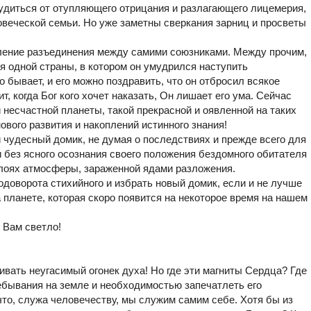
удиться от отупляющего отрицания и разлагающего лицемерия,
веческой семьи. Но уже заметны сверкания зарниц и просветы
ление разъединения между самими союзниками. Между прочим,
 одной страны, в котором он умудрился наступить
 бывает, и его можно поздравить, что он отбросил всякое
т, когда Бог кого хочет наказать, Он лишает его ума. Сейчас
 несчастной планеты, такой прекрасной и оявленной на таких
вого развития и накоплений истинного знания!
й чудесный домик, не думая о последствиях и прежде всего для
и без ясного осознания своего положения бездомного обитателя
слоях атмосферы, зараженной ядами разложения.
доворота стихийного и избрать новый домик, если и не лучше
 планете, которая скоро появится на некоторое время на нашем
 Вам светло!
вать неугасимый огонек духа! Но где эти магниты Сердца? Где
ребывания на земле и необходимостью запечатлеть его
что, служа человечеству, мы служим самим себе. Хотя бы из