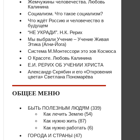
Жемчужины человечества. Любовь
Калинина
Социализм. Что такое социализм?
Что ждёт Россию и человечество в
будущем
“НЕ УКРАДИ”. Н.К. Рерих
Мы выбрали Учение – Учение Живая
Этика (Агни-Йога)
Система М.Монтессори это зов Космоса
О Красоте. Любовь Калинина
Е.И. РЕРИХ ОБ УЧЕНИИ ХРИСТА
Александр Скрябин и его «Откровения
цвета» Светлана Пономарёва
ОБЩЕЕ МЕНЮ
БЫТЬ ПОЛЕЗНЫМ ЛЮДЯМ
(339)
Как лечить Землю
(54)
Как нужно жить
(87)
Как нужно работать
(6)
ГОРОДА И СТРАНЫ
(47)