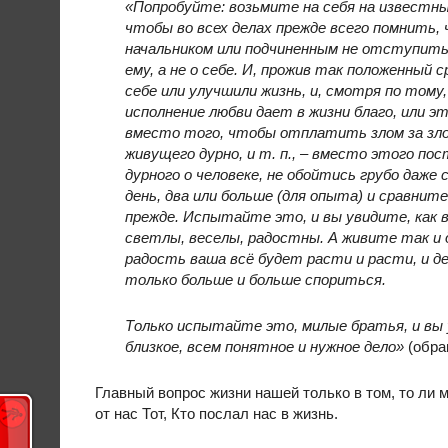
«Попробуйте: возьмите на себя на известн
чтобы во всех делах прежде всего помнить, 
начальником или подчиненным не отступить 
ему, а не о себе. И, прожив так положенный 
себе или улучшили жизнь, и, смотря по тому
исполнение любви дает в жизни благо, или 
вместо того, чтобы отплатить злом за зло 
живущего дурно, и т. п., – вместо этого по
дурного о человеке, не обойтись грубо даже 
день, два или больше (для опыта) и сравнит
прежде. Испытайте это, и вы увидите, как 
светлы, веселы, радостны. А живите так и 
радость ваша всё будет расти и расти, и д
только больше и больше спориться.
Только испытайте это, милые братья, и вы у
близкое, всем понятное и нужное дело»
(обра
Главный вопрос жизни нашей только в том, то ли м
от нас Тот, Кто послал нас в жизнь.