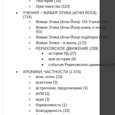
Теософия
(18)
Христианство
(110)
УЧЕНИЯ – ЖИВАЯ ЭТИКА (АГНИ ЙОГА)
(714)
Живая Этика (Агни Йога)- Об Учении
(44)
Живая Этика (Агни Йога)-книги, о книгах
(61)
Живая Этика (Агни Йога)-подборки
(249)
Живая Этика – в жизнь
(172)
РЕРИХОВСКОЕ ДВИЖЕНИЕ
(199)
история РД
(27)
моя история
(8)
события Рериховского движения
(165
ХРОНИКИ, ЧАСТНОСТИ
(1 374)
агни, огонь
(13)
аскетизм
(3)
астрология, предсказания
(3)
АУМ
(2)
аура
(3)
бережливость
(1)
благодарность
(10)