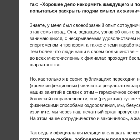
так: «Хорошее дело накормить жаждущего и по
попытаться раскрыть людям смысл их жизни»
Знаете, у меня был своеобразный опыт сотруднич
этак семь назад. Они, редакция, узнав об опыте
занимающихся, с нескрываемым удовольствием на
спортсменом и тренером, а также с теми наработ
Тем более что люди наши в своем большинстве – п
во всех многочисленных филиалах проходят беспл
шарлатанство.
Но, как только я в своих публикациях переходил 
(кроме инфекционных) являются результатом загр
наших занятий в связи с этим – гармоничное соче
йоговской направленности, они (редакция) тут же 
физическими способами оздоровления, мы, безусл
извините, мы через наш печатный орган пропуска
На этом наше сотрудничество и закончилось, а жа
Так ведь и официальная медицина слушать не жел
отсутствие любви, добродетели и порядочнос