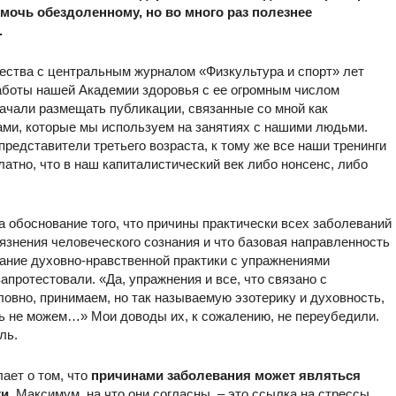
мочь обездоленному, но во много раз полезнее
.
ества с центральным журналом «Физкультура и спорт» лет
 работы нашей Академии здоровья с ее огромным числом
чали размещать публикации, связанные со мной как
ками, которые мы используем на занятиях с нашими людьми.
редставители третьего возраста, к тому же все наши тренинги
атно, что в наш капиталистический век либо нонсенс, либо
на обоснование того, что причины практически всех заболеваний
язнения человеческого сознания и что базовая направленность
тание духовно-нравственной практики с упражнениями
запротестовали. «Да, упражнения и все, что связано с
овно, принимаем, но так называемую эзотерику и духовность,
ть не можем…» Мои доводы их, к сожалению, не переубедили.
ль.
ает о том, что
причинами заболевания может являться
ти
. Максимум, на что они согласны, – это ссылка на стрессы,