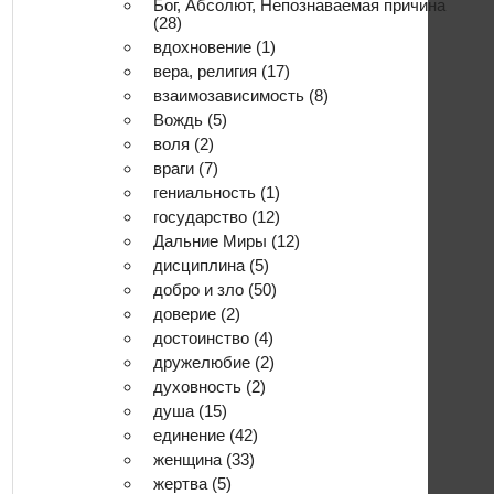
Бог, Абсолют, Непознаваемая причина
(28)
вдохновение
(1)
вера, религия
(17)
взаимозависимость
(8)
Вождь
(5)
воля
(2)
враги
(7)
гениальность
(1)
государство
(12)
Дальние Миры
(12)
дисциплина
(5)
добро и зло
(50)
доверие
(2)
достоинство
(4)
дружелюбие
(2)
духовность
(2)
душа
(15)
единение
(42)
женщина
(33)
жертва
(5)