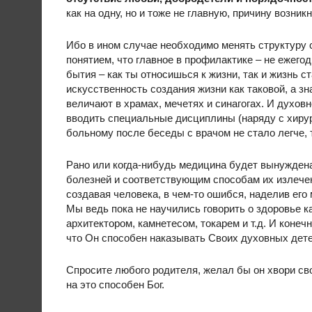
как на одну, но и тоже не главную, причину возник
Ибо в ином случае необходимо менять структуру 
понятием, что главное в профилактике – не ежего
бытия – как ты относишься к жизни, так и жизнь с
искусственность создания жизни как таковой, а зна
величают в храмах, мечетях и синагогах. И духо
вводить специальные дисциплины (наряду с хирур
больному после беседы с врачом не стало легче, т
Рано или когда-нибудь медицина будет вынужден
болезней и соответствующим способам их излечени
создавая человека, в чем-то ошибся, наделив его
Мы ведь пока не научились говорить о здоровье к
архитектором, камнетесом, токарем и т.д. И конечн
что Он способен наказывать Своих духовных дете
Спросите любого родителя, желал бы он хвори св
на это способен Бог.