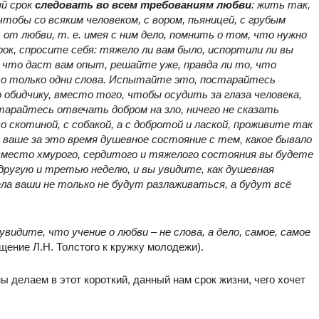
ый срок
следовать во всем требованиям любви
: жить так,
чтобы со всяким человеком, с вором, пьяницей, с грубым
от любви, т. е. имея с ним дело, помнить о том, что нужно
срок, спросите себя: тяжело ли вам было, испортили ли вы
, что даст вам опыт, решайте уже, правда ли то, что
это только одни слова. Испытайте это, постарайтесь
обидчику, вместо того, чтобы осудить за глаза человека,
старайтесь отвечать добром на зло, ничего не сказать
со скотиной, с собакой, а с добротой и лаской, проживите так
е ваше за это время душевное состояние с тем, какое бывало
вместо хмурого, сердитого и тяжелого состояния вы будете
другую и третью неделю, и вы увидите, как душевная
ела ваши не только не будут разлаживаться, а будут всё
видите, что учение о любви – не слова, а дело, самое, самое
щение Л.Н. Толстого к кружку молодежи).
ы делаем в этот короткий, данный нам срок жизни, чего хочет