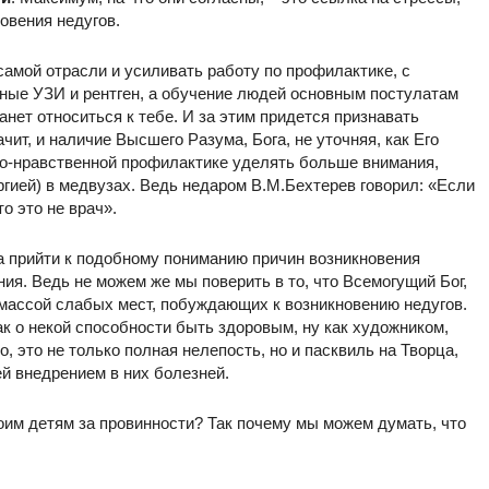
новения недугов.
самой отрасли и усиливать работу по профилактике, с
дные УЗИ и рентген, а обучение людей основным постулатам
танет относиться к тебе. И за этим придется признавать
чит, и наличие Высшего Разума, Бога, не уточняя, как Его
вно-нравственной профилактике уделять больше внимания,
гией) в медвузах. Ведь недаром В.М.Бехтерев говорил: «Если
о это не врач».
а прийти к подобному пониманию причин возникновения
я. Ведь не можем же мы поверить в то, что Всемогущий Бог,
 массой слабых мест, побуждающих к возникновению недугов.
ак о некой способности быть здоровым, ну как художником,
о, это не только полная нелепость, но и пасквиль на Творца,
й внедрением в них болезней.
оим детям за провинности? Так почему мы можем думать, что