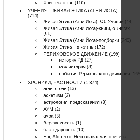
Христианство
(110)
УЧЕНИЯ – ЖИВАЯ ЭТИКА (АГНИ ЙОГА)
(714)
Живая Этика (Агни Йога)- Об Учении
(44)
Живая Этика (Агни Йога)-книги, о книгах
(61)
Живая Этика (Агни Йога)-подборки
(249)
Живая Этика – в жизнь
(172)
РЕРИХОВСКОЕ ДВИЖЕНИЕ
(199)
история РД
(27)
моя история
(8)
события Рериховского движения
(165
ХРОНИКИ, ЧАСТНОСТИ
(1 374)
агни, огонь
(13)
аскетизм
(3)
астрология, предсказания
(3)
АУМ
(2)
аура
(3)
бережливость
(1)
благодарность
(10)
Бог, Абсолют, Непознаваемая причина