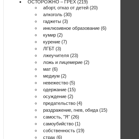
ОСТОРОЖНО – ГРЕХ
(219)
аборт, отказ от детей
(20)
алкоголь
(30)
гаджеты
(3)
инклюзивное образование
(6)
кумир
(2)
курение
(7)
ЛГБТ
(3)
лжеучителя
(23)
ложь и лицемерие
(2)
мат
(6)
медиум
(2)
невежество
(5)
одержание
(15)
осуждение
(2)
предательство
(4)
раздражение, гнев, обида
(15)
самость, "Я"
(26)
самоубийство
(1)
собственность
(19)
страх
(6)