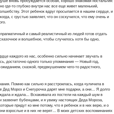
душе вновь пробуждается особая, хорошо знакомая ностальгия:
но где-то глубоко внутри нас все еще живет маленький,
олшебству. Этот ребенок вдруг просыпается в нашем сердце, и
огда, с грустью заявляет, что он соскучился, что ему очень и
ого.
 прагматичный и самый реалистичный из людей готов отдать
о сказочное и волшебное, чтобы случилось хотя бы одно,
рдце каждого из нас, особенно сильно начинает звучать в
ь, достаточно одного только упоминания — Новый год,
жиданием, сказкой, предвкушением чего-то радостного,
ания. Помню как сильно я расстроилась, когда «уличила в
не Дед Мороз и Снегурочка дарят мне подарки, а они… Я долго
е ждала и ждала… Вскакивала из постели на каждый шум в
 и зазвенит бубенцами, и я увижу настоящих Деда Мороза,
оторые придут ко мне потому, что я ребенок и в них верю, и о
 они взрослые и в них не верят… В моих детских воспоминаниях