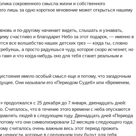
толика сокровенного смысла жизни и собственного
сего лишь за одно короткое мгновение может открыться нашему
 вновь и по-другому начинает видеть, слышать и узнавать,
щему счастливо и благодарит Небо за этот подарок, — именно в
тся все волшебство наших детских грез — когда ты, словно
требуешь, а просто радуешься чуду, которое скоро исчезнет, но
о там» и что когда-нибудь оно для тебя станет реальным и
цестояния имело особый смысл еще и потому, что загадочным
дущее. Они называли его «Периодом Судеб» или «Временем,
 продолжался с 25 декабря до 7 января, двенадцать дней:
о. Считалось, что в течение этого времени с неба опускаются
аправлять людей в следующем году. Двенадцать дней «Периода
потому что они символизировали 12 месяцев следующего года:
ому считалось очень важным весь этот период прожить
 и ценности, которые в следующем году будут для тебя