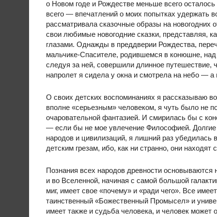
о Новом годе и Рождестве меньше всего осталось
всего — впечатлений о моих попытках удержать в
рассматривала сказочные образы на новогодних о
свои любимые новогодние сказки, представляя, к
глазами. Однажды в преддверии Рождества, пере
мальчике-Спасителе, родившемся в конюшне, над к
следуя за ней, совершили длинное путешествие, ч
напролет я сидела у окна и смотрела на небо — а 
О своих детских воспоминаниях я рассказываю вов
вполне «серьезным» человеком, я чуть было не п
очаровательной фантазией. И смирилась бы с конс
— если бы не мое увлечение Философией. Долгие
народов и цивилизаций, я лишний раз убедилась в
детским грезам, ибо, как ни странно, они находя
Познания всех народов древности основываются н
и во Вселенной, начиная с самой большой галакт
миг, имеет свое «почему» и «ради чего». Все и
таинственный «Божественный Промысел» и униве
имеет также и судьба человека, и человек может 