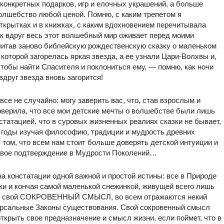
 конкретных подарков, игр и елочных украшений, а больше
олшебство любой ценой. Помню, с каким трепетом я
ткрытках и в книжках, с каким вдохновением перечитывала
ак вдруг весь этот волшебный мир оживает перед моими
читав заново библейскую рождественскую сказку о маленьком
оторой загорелась яркая звезда, а ее узнали Цари-Волхвы и,
тобы найти Спасителя и поклониться ему, — помню, как ночи
вдруг звезда вновь загорится!
се не случайно: могу заверить вас, что, став взрослым и
оверила, что все мои детские мечты о волшебстве были лишь
татацией, что в суровых жизненных реалиях сказки не бывает,
 годы изучая философию, традиции и мудрость древних
 том, что всем нам стоит больше доверять детской интуиции и
т свое подтверждение в Мудрости Поколений…
а констатации одной важной и простой истины: все в Природе
ики и кончая самой маленькой снежинкой, живущей всего лишь
меет свой СОКРОВЕННЫЙ СМЫСЛ, во всем отражаются некий
рсальные Законы существования. Свой сокровенный смысл
открыть свое предназначение и смысл жизни, если поймет, что в