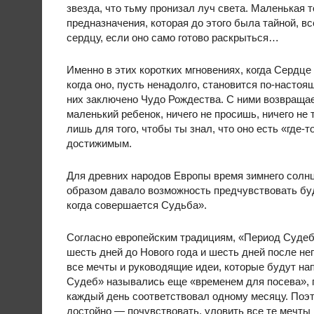
звезда, что тьму пронизал луч света. Маленькая 
предназначения, которая до этого была тайной, в
сердцу, если оно само готово раскрыться…
Именно в этих коротких мгновениях, когда Сердце
когда оно, пусть ненадолго, становится по-настоя
них заключено Чудо Рождества. С ними возвращае
маленький ребенок, ничего не просишь, ничего не 
лишь для того, чтобы ты знал, что оно есть «где-т
достижимым.
Для древних народов Европы время зимнего солн
образом давало возможность предчувствовать бу
когда совершается Судьба».
Согласно европейским традициям, «Период Судеб»
шесть дней до Нового года и шесть дней после нег
все мечты и руководящие идеи, которые будут н
Судеб» назывались еще «временем для посева», 
каждый день соответствовал одному месяцу. Поэт
достойно — почувствовать, уловить все те мечты