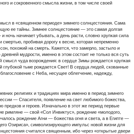
ого и сокровенного смысла жизни, в том числе своей
смысл в «священном периоде» зимнего солнцестояния. Сама
ющую ее тайны. Зимнее солнцестояние — это самая долгая
 и ночь начинает убывать, а день расти, словно хрупкая сила
и смертью, пробивая дорогу к весне, которая непременно
сон, похожий на смерть. Кажется, что замерло, застыло и
 древней мудрости, именно в этом состоит не только вся суть
ый смысл чуда возрождения: в сердце Зимы рождается хрупкая
ой глубокой тьме рождается Свет! В сердца людей, скованные
 благословение с Неба, несущее облегчение, надежду,
древних религиях и традициях мира именно в период зимнего
ессии — Спасителя, появление на свет любимого божества,
ю предков и героев. Изначально в этот же период первые
ие римляне — свой «Сол Инвиктус», рождение «молодого,
чалось рождение Агни — божества огня и света, а в Египте —
щего Озириса», символизирующего импульс новой жизни для
олнцестояния считался священным, ибо через «открытые двери