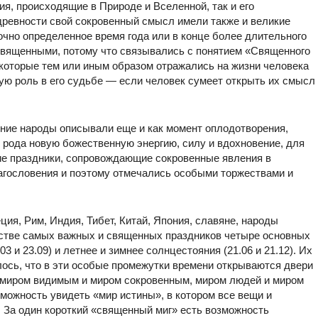
ия, происходящие в Природе и Вселенной, так и его
древности свой сокровенный смысл имели также и великие
очно определенное время года или в конце более длительного
 священными, потому что связывались с понятием «Священного
 которые тем или иным образом отражались на жизни человека
ую роль в его судьбе — если человек сумеет открыть их смысл
ние народы описывали еще и как момент оплодотворения,
о рода новую божественную энергию, силу и вдохновение, для
кие праздники, сопровождающие сокровенные явления в
агословения и поэтому отмечались особыми торжествами и
ция, Рим, Индия, Тибет, Китай, Япония, славяне, народы
естве самых важных и священных праздников четыре основных
03 и 23.09) и летнее и зимнее солнцестояния (21.06 и 21.12). Их
ось, что в эти особые промежутки времени открываются двери
 миром видимым и миром сокровенным, миром людей и миром
зможность увидеть «мир истины», в котором все вещи и
. За один короткий «священный миг» есть возможность