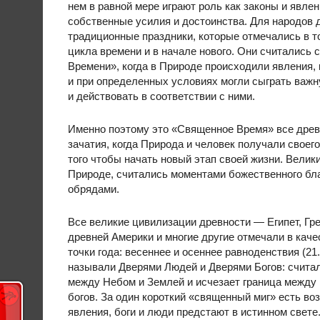
нем в равной мере играют роль как законы и явлен
собственные усилия и достоинства. Для народов 
традиционные праздники, которые отмечались в т
цикла времени и в начале нового. Они считались
Времени», когда в Природе происходили явления,
и при определенных условиях могли сыграть важн
и действовать в соответствии с ними.
Именно поэтому это «Священное Время» все древ
зачатия, когда Природа и человек получали своег
того чтобы начать новый этап своей жизни. Вели
Природе, считались моментами божественного бл
обрядами.
Все великие цивилизации древности — Египет, Гре
древней Америки и многие другие отмечали в кач
точки года: весеннее и осеннее равноденствия (21.
называли Дверями Людей и Дверями Богов: считал
между Небом и Землей и исчезает граница между
богов. За один короткий «священный миг» есть во
явления, боги и люди предстают в истинном свете