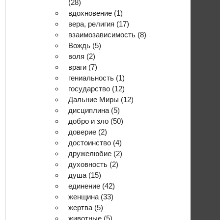
(28)
вдохновение
(1)
вера, религия
(17)
взаимозависимость
(8)
Вождь
(5)
воля
(2)
враги
(7)
гениальность
(1)
государство
(12)
Дальние Миры
(12)
дисциплина
(5)
добро и зло
(50)
доверие
(2)
достоинство
(4)
дружелюбие
(2)
духовность
(2)
душа
(15)
единение
(42)
женщина
(33)
жертва
(5)
животные
(5)