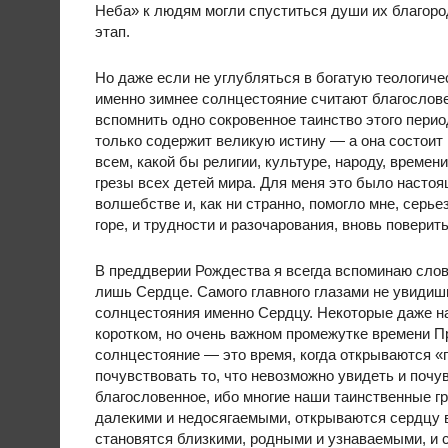
Неба» к людям могли спуститься души их благоро
этап.
Но даже если не углубляться в богатую теологич
именно зимнее солнцестояние считают благослов
вспомнить одно сокровенное таинство этого период
только содержит великую истину — а она состоит 
всем, какой бы религии, культуре, народу, времен
грезы всех детей мира. Для меня это было настоя
волшебстве и, как ни странно, помогло мне, серь
горе, и трудности и разочарования, вновь поверит
В преддверии Рождества я всегда вспоминаю слов
лишь Сердце. Самого главного глазами не увиди
солнцестояния именно Сердцу. Некоторые даже на
коротком, но очень важном промежутке времени П
солнцестояние — это время, когда открываются «г
почувствовать то, что невозможно увидеть и почу
благословенное, ибо многие наши таинственные г
далекими и недосягаемыми, открываются сердцу в
становятся близкими, родными и узнаваемыми, и с