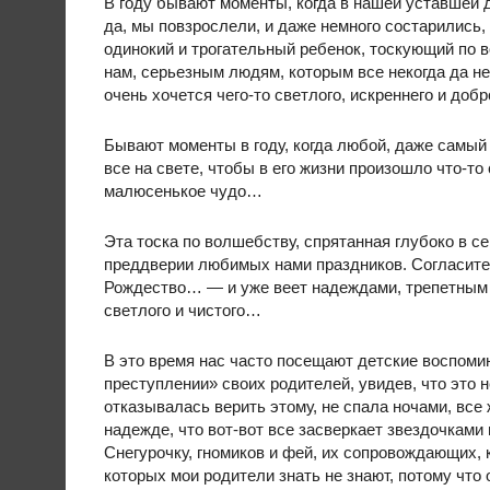
В году бывают моменты, когда в нашей уставшей 
да, мы повзрослели, и даже немного состарились, 
одинокий и трогательный ребенок, тоскующий по в
нам, серьезным людям, которым все некогда да нек
очень хочется чего-то светлого, искреннего и добр
Бывают моменты в году, когда любой, даже самый
все на свете, чтобы в его жизни произошло что-т
малюсенькое чудо…
Эта тоска по волшебству, спрятанная глубоко в се
преддверии любимых нами праздников. Согласитес
Рождество… — и уже веет надеждами, трепетным о
светлого и чистого…
В это время нас часто посещают детские воспомин
преступлении» своих родителей, увидев, что это 
отказывалась верить этому, не спала ночами, вс
надежде, что вот-вот все засверкает звездочками
Снегурочку, гномиков и фей, их сопровождающих, к
которых мои родители знать не знают, потому что