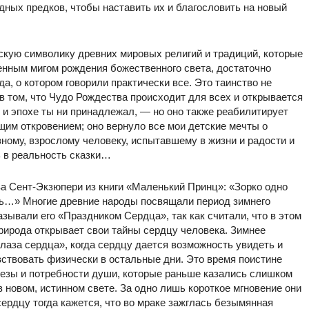
дных предков, чтобы наставить их и благословить на новый
ескую символику древних мировых религий и традиций, которые
енным мигом рождения божественного света, достаточно
а, о котором говорили практически все. Это таинство не
в том, что Чудо Рождества происходит для всех и открывается
и и эпохе ты ни принадлежал, — но оно также реабилитирует
щим откровением; оно вернуло все мои детские мечты о
езному, взрослому человеку, испытавшему в жизни и радости и
ь в реальность сказки…
а Сент-Экзюпери из книги «Маленький Принц»: «Зорко одно
шь…» Многие древние народы посвящали период зимнего
зывали его «Праздником Сердца», так как считали, что в этом
рирода открывает свои тайны сердцу человека. Зимнее
лаза сердца», когда сердцу дается возможность увидеть и
вствовать физически в остальные дни. Это время поистине
резы и потребности души, которые раньше казались слишком
 новом, истинном свете. За одно лишь короткое мгновение они
ердцу тогда кажется, что во мраке зажглась безымянная