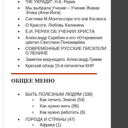
“НЕ УКРАДИ”. Н.К. Рерих
Мы выбрали Учение – Учение Живая
Этика (Агни-Йога)
Система М.Монтессори это зов Космоса
О Красоте. Любовь Калинина
Е.И. РЕРИХ ОБ УЧЕНИИ ХРИСТА
Александр Скрябин и его «Откровения
цвета» Светлана Пономарёва
СОВРЕМЕННЫЕ РУССКИЕ ПИСАТЕЛИ
О ЛЕНИНЕ
Заметки верующего. Александр Гримм
Краткий обзор 15-й пятилетки КНР
ОБЩЕЕ МЕНЮ
БЫТЬ ПОЛЕЗНЫМ ЛЮДЯМ
(338)
Как лечить Землю
(54)
Как нужно жить
(86)
Как нужно работать
(6)
ГОРОДА И СТРАНЫ
(47)
Африка
(1)