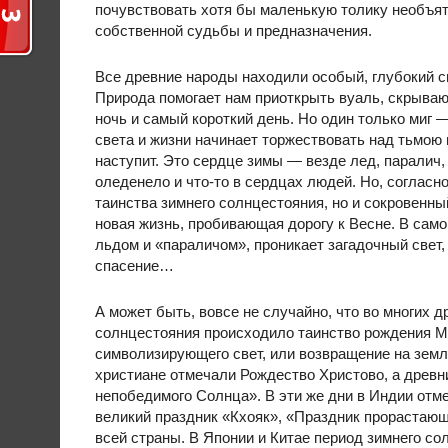
почувствовать хотя бы маленькую толику необъятн
собственной судьбы и предназначения.
Все древние народы находили особый, глубокий 
Природа помогает нам приоткрыть вуаль, скрыва
ночь и самый короткий день. Но один только миг —
света и жизни начинает торжествовать над тьмою 
наступит. Это сердце зимы — везде лед, паралич, 
оледенело и что-то в сердцах людей. Но, согласно
таинства зимнего солнцестояния, но и сокровенн
новая жизнь, пробивающая дорогу к Весне. В сам
льдом и «параличом», проникает загадочный свет,
спасение…
А может быть, вовсе не случайно, что во многих 
солнцестояния происходило таинство рождения М
символизирующего свет, или возвращение на земл
христиане отмечали Рождество Христово, а древн
непобедимого Солнца». В эти же дни в Индии отме
великий праздник «Кхояк», «Праздник прорастаю
всей страны. В Японии и Китае период зимнего с