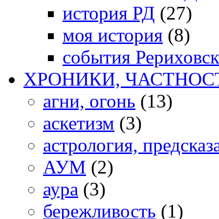
история РД
(27)
моя история
(8)
события Рериховс
ХРОНИКИ, ЧАСТНОС
агни, огонь
(13)
аскетизм
(3)
астрология, предсказ
АУМ
(2)
аура
(3)
бережливость
(1)