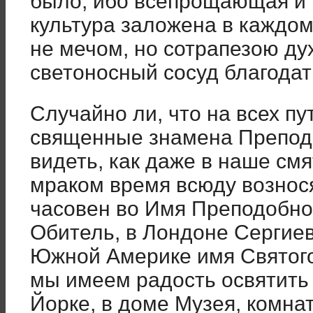
было, ибо всепрощающая и 
культура заложена в каждом
не ме­чом, но сотрапезою д
светоносный сосуд благодат
Случайно ли, что на всех п
свя­щенные знамена Препод
видеть, как даже в наше см
мраком время всюду вознося
часовен во Имя Преподобно
Обитель, в Лондоне Сергиев
Южной Амери­ке имя Святог
мы имеем радость освя­тить
Йорке, в доме Музея, комна