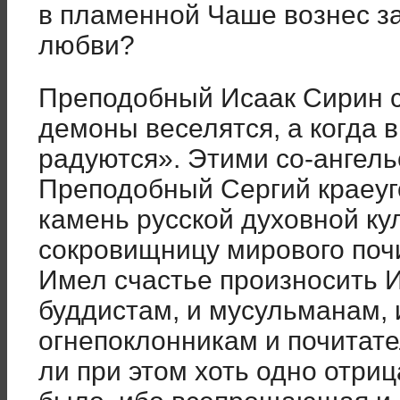
в пламенной Ча­ше вознес з
любви?
Преподобный Исаак Сирин ск
де­моны веселятся, а когда 
радуются». Этими со-ангел
Преподобный Сергий краеуг
камень русской духовной кул
сокровищницу мирового поч
Имел счастье произносить 
буддистам, и мусульманам, 
огнепоклонникам и почитате
ли при этом хоть одно отри