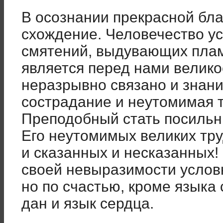
В осознании прекрасной бла
схожде­ние. Человечество у
смятений, выдувающих плам
является перед нами велико
неразрывно связано и знани
сострадание и неутомимая 
Преподоб­ный стать посиль
Его неутомимых вели­ких тр
и сказанных и несказанных!
своей невыразимости услов
но по счастью, кроме языка 
дан и язык сердца.