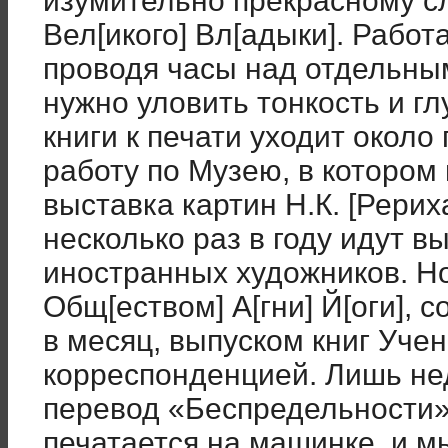
изумительно прекрасному сл
Вел[икого] Вл[адыки]. Работ
проводя часы над отдельны
нужно уловить тонкость и гл
книги к печати уходит около
работу по Музею, в котором
выставка картин Н.К. [Рериха
несколько раз в году идут в
иностранных художников. Но
Общ[еством] А[гни] Й[оги], 
в месяц, выпуском книг Уче
корреспонденцией. Лишь не
перевод «Беспредельности»,
печатается на машинке, и м