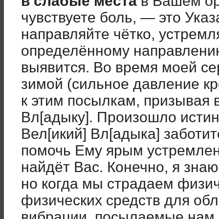
в слабые места
в Вашем ор
чувствуете боль, — это Указ
направляйте чётко, устремл
определённому направлени
выявится. Во время моей се
зимой (сильное давление кр
к этим посылкам, призывая 
Вл[адыку]. Произошло истин
Вел[икий] Вл[адыка] заботит
помочь Ему ярым устремлен
найдёт Вас. Конечно, я знаю,
но когда мы страдаем физич
физических средств для обл
вибрации, посылаемые нам,