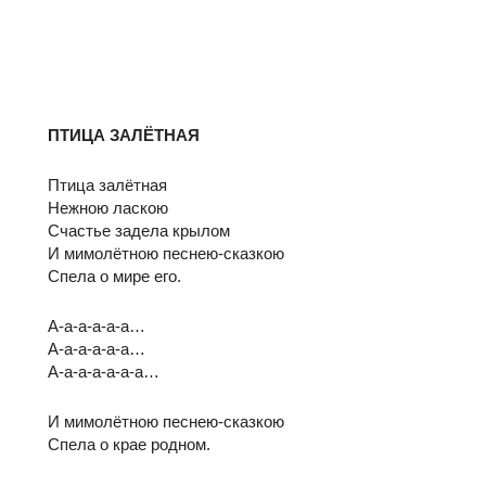
ПТИЦА ЗАЛЁТНАЯ
Птица залётная
Нежною ласкою
Счастье задела крылом
И мимолётною песнею-сказкою
Спела о мире его.
А-а-а-а-а-а…
А-а-а-а-а-а…
А-а-а-а-а-а-а…
И мимолётною песнею-сказкою
Спела о крае родном.