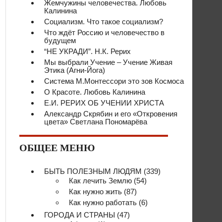
Жемчужины человечества. Любовь
Калинина
Социализм. Что такое социализм?
Что ждёт Россию и человечество в
будущем
“НЕ УКРАДИ”. Н.К. Рерих
Мы выбрали Учение – Учение Живая
Этика (Агни-Йога)
Система М.Монтессори это зов Космоса
О Красоте. Любовь Калинина
Е.И. РЕРИХ ОБ УЧЕНИИ ХРИСТА
Александр Скрябин и его «Откровения
цвета» Светлана Пономарёва
ОБЩЕЕ МЕНЮ
БЫТЬ ПОЛЕЗНЫМ ЛЮДЯМ
(339)
Как лечить Землю
(54)
Как нужно жить
(87)
Как нужно работать
(6)
ГОРОДА И СТРАНЫ
(47)