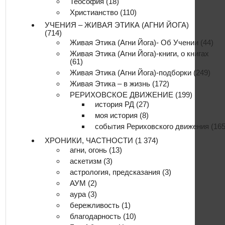
Теософия
(18)
Христианство
(110)
УЧЕНИЯ – ЖИВАЯ ЭТИКА (АГНИ ЙОГА)
(714)
Живая Этика (Агни Йога)- Об Учении
(44)
Живая Этика (Агни Йога)-книги, о книгах
(61)
Живая Этика (Агни Йога)-подборки
(249)
Живая Этика – в жизнь
(172)
РЕРИХОВСКОЕ ДВИЖЕНИЕ
(199)
история РД
(27)
моя история
(8)
события Рериховского движения
(165
ХРОНИКИ, ЧАСТНОСТИ
(1 374)
агни, огонь
(13)
аскетизм
(3)
астрология, предсказания
(3)
АУМ
(2)
аура
(3)
бережливость
(1)
благодарность
(10)