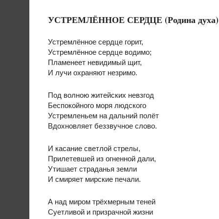
УСТРЕМЛЁННОЕ СЕРДЦЕ (Родина духа)
Устремлённое сердце горит,
Устремлённое сердце водимо;
Пламенеет невидимый щит,
И лучи охраняют незримо.
Под волною житейских невзгод
Беспокойного моря людского
Устремленьем на дальний полёт
Вдохновляет беззвучное слово.
И касание светлой стрелы,
Прилетевшей из огненной дали,
Утишает страданья земли
И смиряет мирские печали.
А над миром трёхмерным теней
Суетливой и призрачной жизни