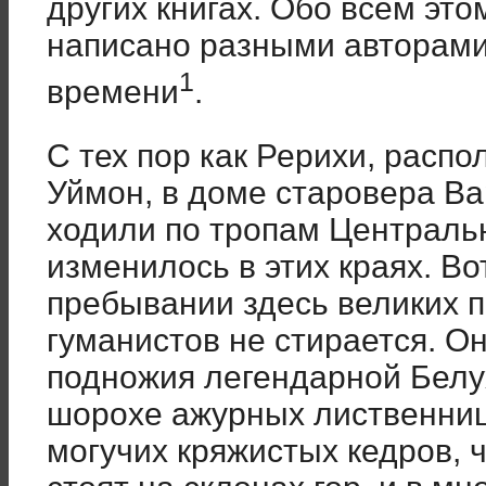
других книгах. Обо всём это
написано разными авторами
1
времени
.
С тех пор как Рерихи, расп
Уймон, в доме старовера В
ходили по тропам Централь
изменилось в этих краях. Во
пребывании здесь великих п
гуманистов не стирается. Он
подножия легендарной Белухи
шорохе ажурных лиственниц
могучих кряжистых кедров, 