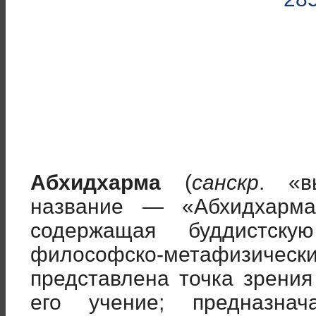
Абхидхарма
(
санскр
. «в
название — «Абхидхарма
содержащая буддистску
философско-метафизическ
представлена точка зрени
его учение; предназна