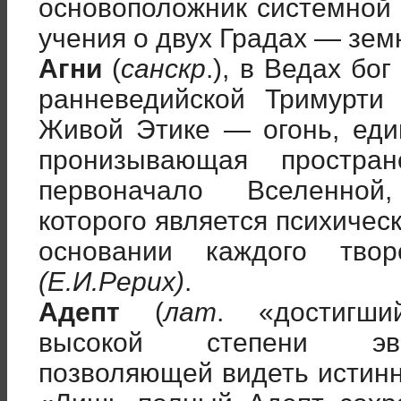
основоположник системной
учения о двух Градах — зем
Агни
(
санскр
.), в Ведах бо
ранневедийской Тримурти
Живой Этике — огонь, еди
пронизывающая простран
первоначало Вселенно
которого является психичес
основании каждого тво
(Е.И.Рерих)
.
Адепт
(
лат
. «достигши
высокой степени эво
позволяющей видеть истинн