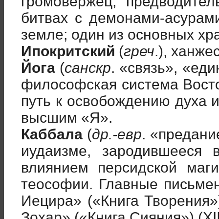
громовержец, предводител
битвах с демонами-асурам
земле; один из основных хр
Ипокритский
(
греч
.), ханж
Йога
(
санскр
. «связь», «ед
философская система Вост
путь к освобождению духа 
высшим «Я».
Каббала
(
др.-евр
. «предани
иудаизме, зародившееся в
влиянием персидской маги
теософии. Главные письм
Иецира» («Книга Творения») 
Зохар» («Книга Сияния») (XIII