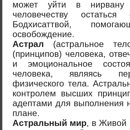
может уйти в нирвану
человечеству остатьс
Бодхисаттвой, помог
освобождение.
Астрал
(астральное тел
(принципов) человека, отв
и эмоциональное состо
человека, являясь пер
физического тела. Астраль
контролем высших принцип
адептами для выполнения 
плане.
Астральный мир
, в Живой