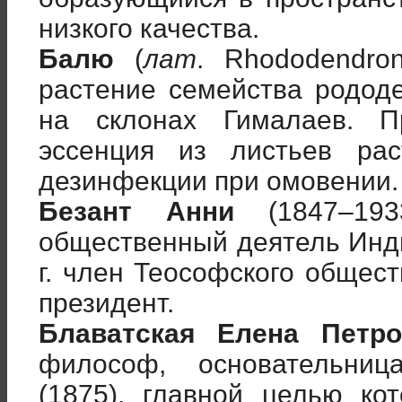
низкого качества.
Балю
(
лат
. Rhododendron
растение семейства родод
на склонах Гималаев. П
эссенция из листьев рас
дезинфекции при омовении.
Безант Анни
(1847–1933
общественный деятель Инди
г. член Теософского общест
президент.
Блаватская Елена Петро
философ, основательниц
(1875), главной целью ко