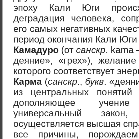
эпоху Кали Юги происх
деградация человека, со
его самых негативных каче
период окончания Кали Юги
Камадуро
(от
санскр
. kama
деяние», «грех»), желание
которого соответствует энер
Карма
(
санскр
.,
букв
. «деян
из центральных понятий
дополняющее учение
универсальный закон,
осуществляется высшая спр
все причины, порождае