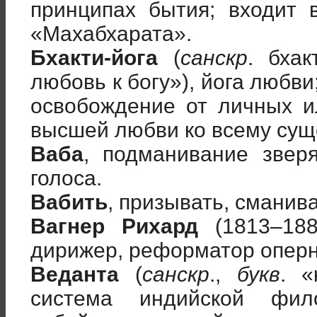
принципах бытия; входит 
«Махабхарата».
Бхакти-йога
(
санскр
. бха
любовь к богу»), йога любви
освобождение от личных и
высшей любви ко всему сущ
Ваба
, подманивание звер
голоса.
Вабить
, призывать, сманива
Вагнер Рихард
(1813–188
дирижер, реформатор оперно
Веданта
(
санскр
.,
букв
. «
система индийской фил