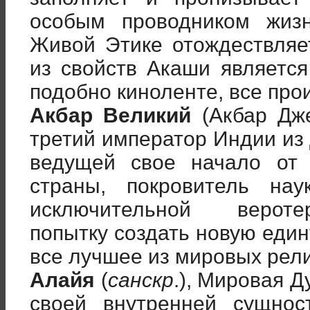
особым проводником жизн
Живой Этике отождествляет
из свойств Акаши является
подобно киноленте, все про
Акбар Великий
(Акбар Дже
третий император Индии из
ведущей свое начало от 
страны, покровитель нау
исключительной вероте
попытку создать новую еди
все лучшее из мировых рели
Алайя
(
санскр
.), Мировая Д
своей внутренней сущнос