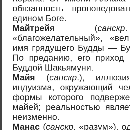
обязанность проповедов
едином Боге.
Майтрейя
(
санскр
«благожелательный», «ве
имя грядущего Будды — Бу
По преданию, его приход
Буддой Шакьямуни.
Майя
(
санскр
.), иллюз
индуизма, окружающий че
формы которого подверже
майей; реальностью являе
неизменно.
Манас
(
санскр
. «разум»), 