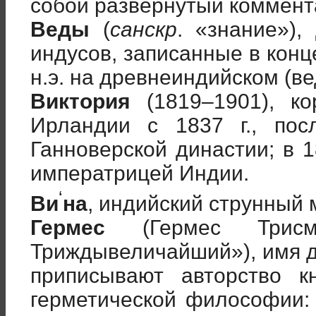
собой развернутый коммент
Веды
(
санскр
. «знание»),
индусов, записанные в конце 
н.э. на древнеиндийском (ве
Виктория
(1819–1901), ко
Ирландии с 1837 г., пос
Ганноверской династии; в 
императрицей Индии.
‘
В
и
на
, индийский струнный
Гермес
(Гермес Трисм
Триждывеличайший»), имя д
приписывают авторство к
герметической философии: