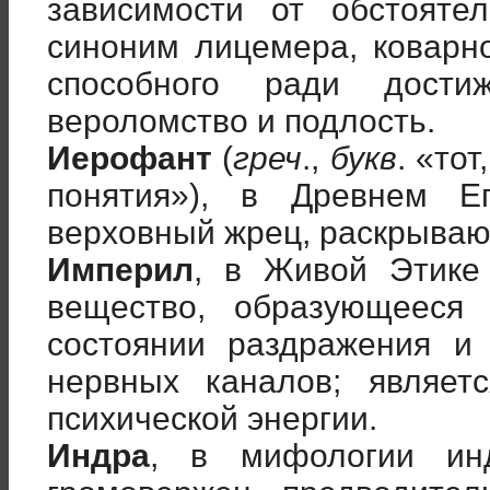
зависимости от обстояте
синоним лицемера, коварно
способного ради дост
вероломство и подлость.
Иерофант
(
греч
.,
букв
. «то
понятия»), в Древнем Е
верховный жрец, раскрываю
Империл
, в Живой Этике
вещество, образующееся
состоянии раздражения и
нервных каналов; являет
психической энергии.
Индра
, в мифологии инд