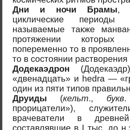
Дни и ночи Брамы
, 
циклические периоды о
называемые также манва
протяжении которых 
попеременно то в проявлен
то в состоянии растворения
Додекаэдрон
(Додекаэд
«двенадцать» и hedra — «г
один из пяти типов правиль
Друиды
(
кельт
.,
букв
.
прорицатели»), служите
врачеватели в древне
составлявшие в I тыс. до н.