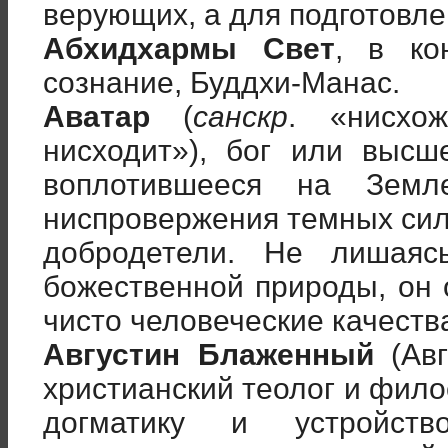
верующих, а для подготовл
Абхидхармы Свет
, в ко
сознание, Буддхи-Манас.
Аватар
(
санскр
. «нисхо
нисходит»), бог или высш
воплотившееся на Земл
ниспровержения темных сил
добродетели. Не лишая
божественной природы, он
чисто человеческие качеств
Августин Блаженный
(Авг
христианский теолог и фил
догматику и устройств