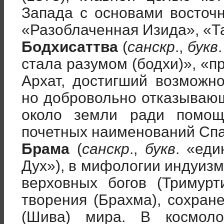
Запада с основами восточ
«Разоблаченная Изида», «Та
Бодхисаттва
(
санскр
.,
букв
стала разумом (бодхи)», «п
Архат, достигший возможно
но добровольно отказываю
около земли ради помощ
почетных наименований Спа
Брама
(
санскр
.,
букв
. «ед
Дух»), в мифологии индуиз
верховных богов (Тримур
творения (Брахма), сохран
(Шива) мира. В космол