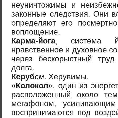
неуничтожимы и неизбежн
законные следствия. Они в
определяют его посмертн
воплощение.
Карма-йога
, система й
нравственное и духовное с
через бескорыстный труд
долга.
Керуб
см
. Херувимы.
«Колокол»
, один из энерге
расположенный около тем
мегафоном, усиливающим
воспринимаются под возде