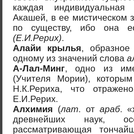
каждая индивидуальная
Акашей, в ее мистическом 
по существу, ибо она е
(Е.И.Рерих)
.
Алайи крылья
, образное
одному из значений слова
а
А-Лал-Минг
, одно из им
(Учителя Мории), которы
Н.К.Рериха, что отражен
Е.И.Рерих.
Алхимия
(
лат
. от
араб
. 
древнейших наук, о
рассматривающая тонча