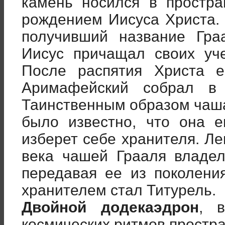
камень носился в простр
рождением Иисуса Христа. 
получивший название Гра
Иисус причащал своих уч
После распятия Христа 
Аримафейский собрал в
Таинственным образом чаша
было известно, что она 
изберет себе хранителя. Ле
века чашей Грааля владел
передавая ее из поколени
хранителем стал Титурель.
Двойной додекаэдрон
, 
космических ритмов простра