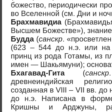
божество, периодически п
во Вселенной (см. Дни и но
Брахмавидиа
(Брахмавидья
Высшем Божестве»), знание
Будда
(
санскр
. «просветле
(623 – 544 до н.э. или на
принц из рода Готамы, из п
имен — Шакьямуни); основа
Бхагавад-Гита
(
санскр
древнеиндийская религи
созданная в VIII – VII вв. до н
до н.э. Написана в форм
Кришны и Арджуны, р