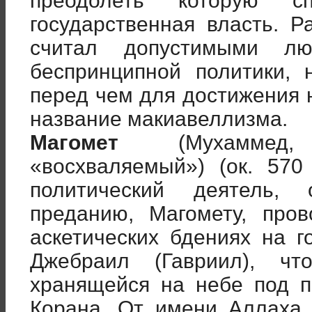
преодолеть которую с
государственная власть. Р
считал допустимыми лю
беспринципной политики,
перед чем для достижения 
название макиавеллизма.
Магомет
(Мухаммед,
«восхваляемый») (ок. 570
политический деятель,
преданию, Магомету, про
аскетических бдениях на г
Джебраил (Гавриил), ч
хранящейся на небе под 
Корана. От имени Аллаха