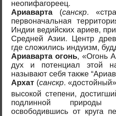
неопифагореец.
Ариаварта
(
санскр
. «стр
первоначальная территор
Индии ведийских ариев, приш
Средней Азии. Центр древ
где сложились индуизм, буд
Ариаварта огонь
, «Огонь 
дух и потенциал этой н
называют себя также “Ариа
Архат
(
санскр
. «достойный
высокой степени, достигши
подлинной природы 
освободившись от круга п