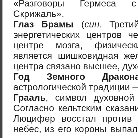
«Разговоры Гермеса с
Скрижаль».
Глаз Брамы
(
син
. Трети
энергетических центров ч
центре мозга, физическ
является шишковидная жел
центра связано высшее, дух
Год Земного Дракон
астрологической традиции —
Грааль
, символ духовной
Согласно кельтским сказан
Люцифер восстал против 
небес, из его короны выпал