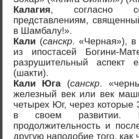
Калагия
, согласно со
представлениям, священны
в Шамбалу!».
Кали
(
санскр
. «Черная»), 
из ипостасей Богини-Мат
разрушительный аспект е
(шакти).
Кали Юга
(
санскр
. «черн
железный век или век маш
четырех Юг, через которые
в своем развитии. 
продолжительность и посл
другую наподобие того, как