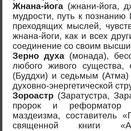
Жнана-йога
(жнани-йога, д
мудрости, путь к познанию
преходящих мыслей, чувст
жнана-йоги, как и всех друг
соединение со своим высши
Зерно духа
(монада), бес
любого живого существа,
(Буддхи) и седьмым (Атма)
духовно-энергетической стр
Зороастр
(Заратустра, Зара
пророк и реформатор д
маздеизма, составитель 
священной книги «Ав