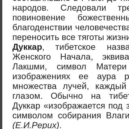
народов. Следовали тр
повиновение божествен
благоденствии человечества
переносить все тяготы жизни
Дуккар
, тибетское назв
Женского Начала, эквив
Лакшми, символ Матер
изображениях ее аура р
множества лучей, каждый
глазом. Обычно на тибе
Дуккар «изображается под 
символом собирания Влаг
(Е.И.Рерих)
.