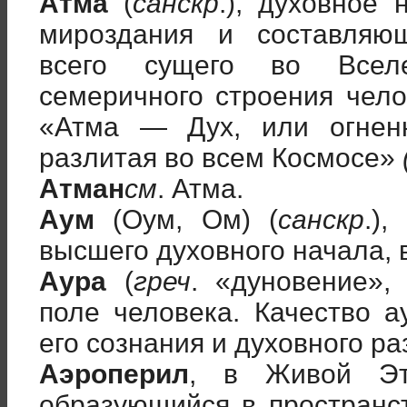
Атма
(
санскр
.), духовное
мироздания и составляю
всего сущего во Вселе
семеричного строения чело
«Атма — Дух, или огненн
разлитая во всем Космосе»
Атман
см
. Атма.
Аум
(Оум, Ом) (
санскр
.)
высшего духовного начала, 
Аура
(
греч
. «дуновение», 
поле человека. Качество 
его сознания и духовного ра
Аэроперил
, в Живой Эт
образующийся в пространс