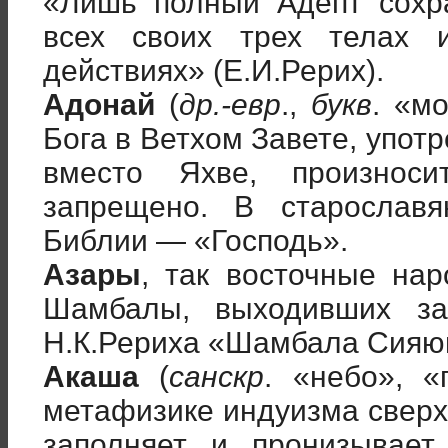
«Лишь полный Адепт сохр
всех своих трех телах 
действиях» (Е.И.Рерих).
Адонай
(
др.-евр
.,
букв
. «м
Бога в Ветхом Завете, упот
вместо Яхве, произнос
запрещено. В старославя
Библии — «Господь».
Азары
, так восточные на
Шамбалы, выходивших з
Н.К.Рериха «Шамбала Сияю
Акаша
(
санскр
. «небо», «
метафизике индуизма сверх
заполняет и пронизывает