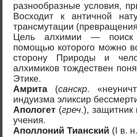
разнообразные условия, пр
Восходит к античной на
трансмутации (превращения)
Цель алхимии — поиск 
помощью которого можно в
сторону Природы и чело
алхимиков тождествен поня
Этике.
Амрита
(
санскр
. «неунич
индуизма эликсир бессмерти
Апологет
(
греч
.), защитник
учения.
Аполлоний Тианский
(I в. 