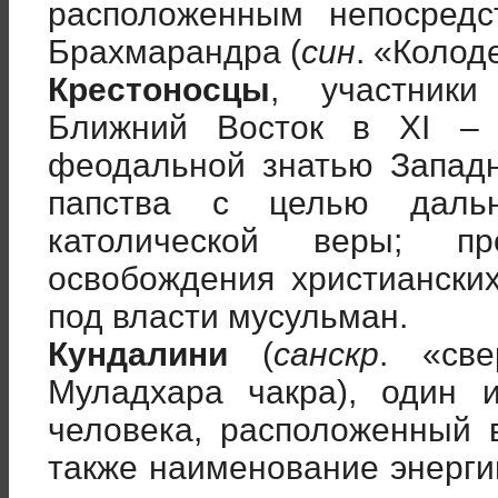
расположенным непосред
Брахмарандра (
син
. «Колод
Крестоносцы
, участник
Ближний Восток в XI – X
феодальной знатью Запад
папства с целью дальн
католической веры; п
освобождения христиански
под власти мусульман.
Кундалини
(
санскр
. «све
Муладхара чакра), один и
человека, расположенный 
также наименование энерги