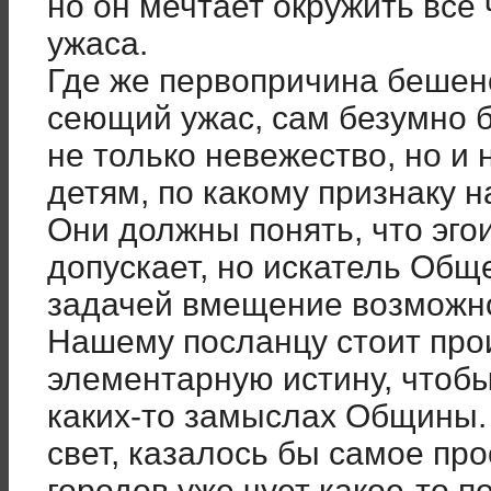
но он мечтает окружить все
ужаса.
Где же первопричина бешен
сеющий ужас, сам безумно б
не только невежество, но и 
детям, по какому признаку н
Они должны понять, что эгои
допускает, но искатель Общ
задачей вмещение возможн
Нашему посланцу стоит про
элементарную истину, чтоб
каких-то замыслах Общины.
свет, казалось бы самое пр
городов уже чует какое-то п