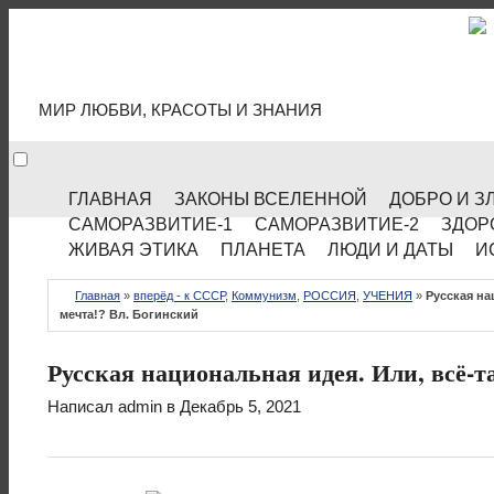
МИР КУЛЬТУРЫ
МИР ЛЮБВИ, КРАСОТЫ И ЗНАНИЯ
ГЛАВНАЯ
ЗАКОНЫ ВСЕЛЕННОЙ
ДОБРО И З
САМОРАЗВИТИЕ-1
САМОРАЗВИТИЕ-2
ЗДОР
ЖИВАЯ ЭТИКА
ПЛАНЕТА
ЛЮДИ И ДАТЫ
И
Главная
»
вперёд - к СССР
,
Коммунизм
,
РОССИЯ
,
УЧЕНИЯ
»
Русская на
мечта!? Вл. Богинский
Русская национальная идея. Или, всё-т
Написал
admin
в Декабрь 5, 2021