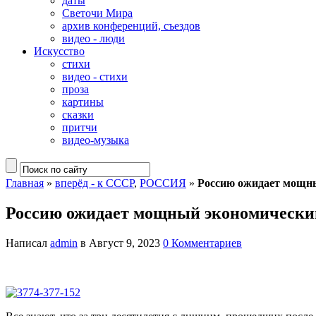
даты
Светочи Мира
архив конференций, съездов
видео - люди
Искусство
стихи
видео - стихи
проза
картины
сказки
притчи
видео-музыка
Главная
»
вперёд - к СССР
,
РОССИЯ
»
Россию ожидает мощны
Россию ожидает мощный экономически
Написал
admin
в Август 9, 2023
0 Комментариев