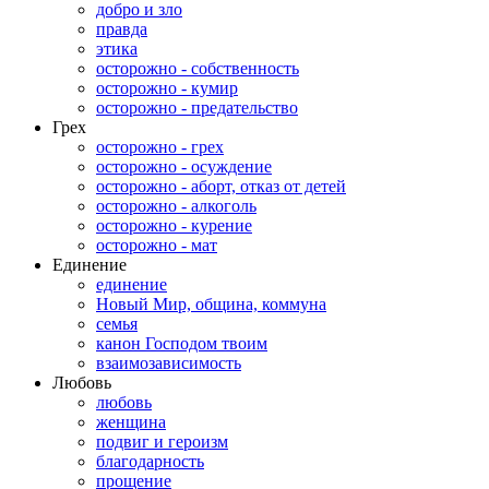
добро и зло
правда
этика
осторожно - собственность
осторожно - кумир
осторожно - предательство
Грех
осторожно - грех
осторожно - осуждение
осторожно - аборт, отказ от детей
осторожно - алкоголь
осторожно - курение
осторожно - мат
Единение
единение
Новый Мир, община, коммуна
семья
канон Господом твоим
взаимозависимость
Любовь
любовь
женщина
подвиг и героизм
благодарность
прощение