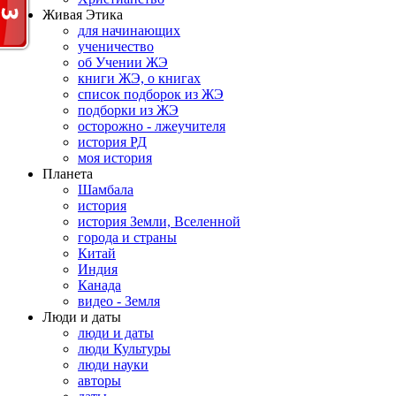
Живая Этика
для начинающих
ученичество
об Учении ЖЭ
книги ЖЭ, о книгах
список подборок из ЖЭ
подборки из ЖЭ
осторожно - лжеучителя
история РД
моя история
Планета
Шамбала
история
история Земли, Вселенной
города и страны
Китай
Индия
Канада
видео - Земля
Люди и даты
люди и даты
люди Культуры
люди науки
авторы