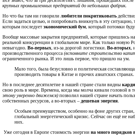
Все знают, что за три десятилетия с лишним, прошедших после
крупных промышленных предприятий до небольших фабрик.
Но что бы там ни говорили
любители покритиковать
действи
Если задаться целью, и попробовать вникнуть в эту ситуацию, 
которым последует
экономический бум
, который потомки буд
Вообще массовые закрытия предприятий, которые пришлись на
реальной конкуренции в глобальном мире. Как только новую Ро
невыгодно.
Во-первых
, из-за дорогой логистики.
Во-вторых
,
производственного процесса
(вспомните строительство капит
ограниченного рынка. И это лишь первое, что пришло на ум.
Мало того, была безусловно и политическая составляюща
производить товары в Китае и прочих азиатских странах.
Но в последнее десятилетие в нашей стране стали видны
кард
свою роль в мире. Времена, когда мы молча кивали головой в 
этому уверенно движемся)
позволил нашей стране начать поль
собственных ресурсов, а во-вторых –
дешевая энергия
.
Особым преимуществом, особенно на фоне других стран, 
глобальный энергетический кризис. Сейчас он ещё не набр
них.
Уже сегодня в Европе стоимость энергии
на много порядков