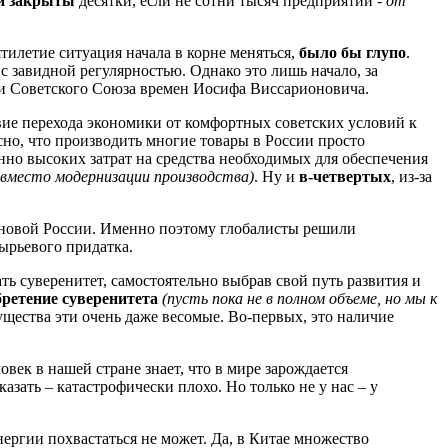
и закрыты
десятки, если не сотни тысяч предприятий -
от
ятилетие ситуация начала в корне меняться,
было бы глупо
.
с завидной регулярностью. Однако это лишь начало, за
и Советского Союза времен Иосифа Виссарионовича.
твие перехода экономики от комфортных советских условий к
сно, что производить многие товары в России просто
анно высоких затрат на средства необходимых для обеспечения
 вместо модернизации производства)
. Ну и
в-четвертых
, из-за
я новой России. Именно поэтому глобалисты решили
сырьевого придатка.
ать суверенитет, самостоятельно выбрав свой путь развития и
бретение суверенитета
(пусть пока не в полном объеме, но мы к
щества эти очень даже весомые. Во-первых, это наличие
ек в нашей стране знает, что в мире зарождается
азать – катастрофически плохо. Но только не у нас – у
нергии похвастаться не может. Да, в Китае множество