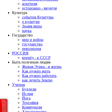
аскетизм
осторожно - медиум
Культура
события Культуры
о культуре
Знамя мира
наука
Государство
мир и война
государство
революция
РОССИЯ
вперёд - к СССР
Быть полезным людям
Живая Этика - в жизнь
Как нужно жить
Как нужно работать
как лечить Землю
Учения
Буддизм
Ислам
Йога
Теософия
Коммунизм
Христианство