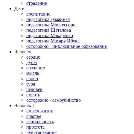
страдание
Дети
воспитание
педагогика гуманная
педагогика Монтессори
педагогика Шаталова
педагогика Макаренко
педагогика Масару Ибука
осторожно - инклюзивное образование
Человек
сердце
душа
сознание
мысль
слово
аура
человек
смерть
осторожно - самоубийство
Человек-1
смысл жизни
счастье
гениальность
простота
чувствознание