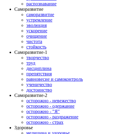
распознавание
Саморазвитие
саморазвитие
устремление
эволюция
ускорение
очищение
чистота
стойкость
Саморазвитие-1
творчество
труд
дисциплина
препятствия
равновесие и самоконтроль
ученичество
достоинство
Саморазвитие-2
осторожно - невежество
осторожно - одержание
осторожно - "Я"
осторожно - раздражение
осторожно - страх
Здоровье
медицина и здоровье