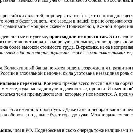
 развала “великого и могучего” Советского Союза, в России
был
я российских властей, опровергать тот факт, что в последнее дес
то можно будет увидеть, что заводы в нашей стране открываются 
ут сравнивать с мощным скачком Поднебесной, Южной Кореи ил
 девяностые и нулевые,
происходили не просто так
. Это следс
ссию стали встраивать в мировую экономику, стало предельно я
 из-за более высокой стоимости труда.
В-третьих
, из-за неоправд
альных зданий которое осуществлялось с гигантским размахом,
я. Коллективный Запад не хотел видеть возрождения и развити
 России в глобальной цепочке, была уготована незавидная роль 
инальные перемены
. Конечно прежде всего Россия начала обрет
том месте, куда нас задвинули в девяностые, прошли. И именно
о
зоваться теми преимуществами, которые у нее имеются. А преиму
является именно второй пункт. Даже самый необразованный челов
ал обороты, но дальше будет гораздо хуже. Можно даже смело ск
 выше
, чем в РФ. Поднебесная в свою очередь тоже излишками э