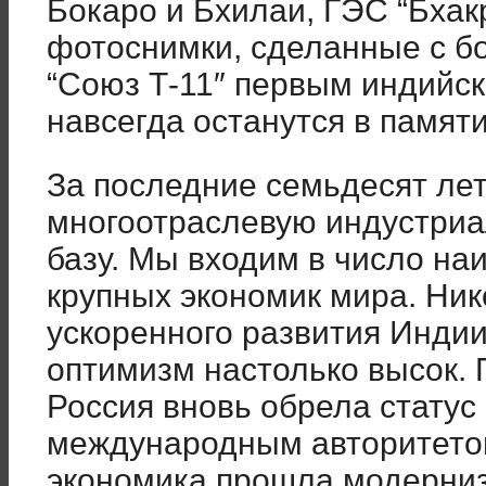
Бокаро и Бхилаи, ГЭС “Бхакр
фотоснимки, сделанные с бо
“Союз Т-11″ первым индийс
навсегда останутся в памят
За последние семьдесят ле
многоотраслевую индустриа
базу. Мы входим в число н
крупных экономик мира. Ник
ускоренного развития Индии
оптимизм настолько высок. 
Россия вновь обрела статус
международным авторитетом
экономика прошла модерниз