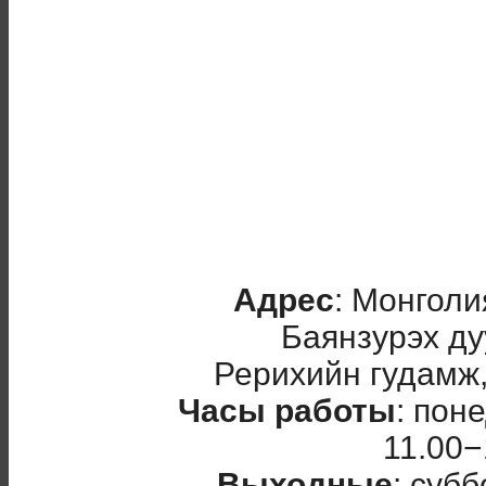
Адрес
: Монголи
Баянзурэх ду
Рерихийн гудамж
Часы работы
: пон
11.00−
Выходные
: cуб