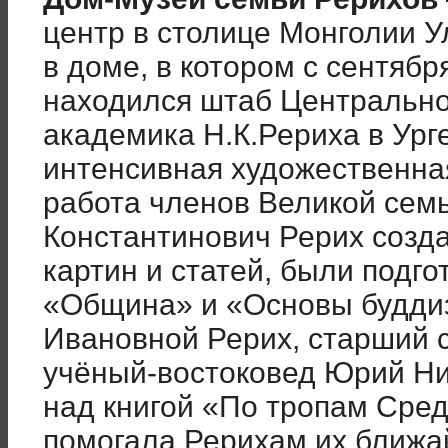
центр в столице Монголии 
в доме, в котором с сентябр
находился штаб Центрально
академика Н.К.Рериха в Ург
интенсивная художественная
работа членов Великой сем
Константинович Рерих созд
картин и статей, были подго
«Община» и «Основы будди
Ивановной Рерих, старший
учёный-востоковед Юрий Ни
над книгой «По тропам Сред
помогала Рерихам их ближ