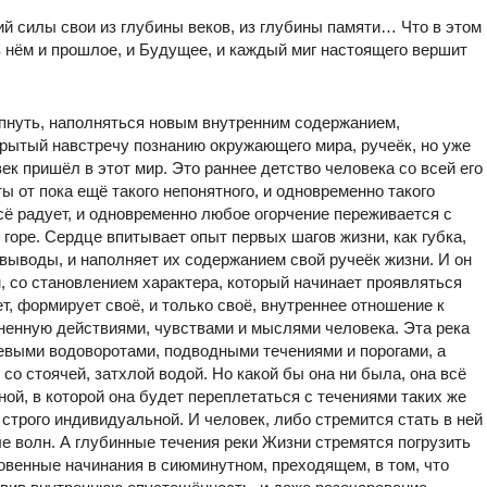
 силы свои из глубины веков, из глубины памяти… Что в этом
 в нём и прошлое, и Будущее, и каждый миг настоящего вершит
епнуть, наполняться новым внутренним содержанием,
крытый навстречу познанию окружающего мира, ручеёк, но уже
ек пришёл в этот мир. Это раннее детство человека со всей его
 от пока ещё такого непонятного, и одновременно такого
всё радует, и одновременно любое огорчение переживается с
 горе. Сердце впитывает опыт первых шагов жизни, как губка,
 выводы, и наполняет их содержанием свой ручеёк жизни. И он
 со становлением характера, который начинает проявляться
т, формирует своё, и только своё, внутреннее отношение к
ненную действиями, чувствами и мыслями человека. Эта река
евыми водоворотами, подводными течениями и порогами, а
 со стоячей, затхлой водой. Но какой бы она ни была, она всё
ой, в которой она будет переплетаться с течениями таких же
 строго индивидуальной. И человек, либо стремится стать в ней
е волн. А глубинные течения реки Жизни стремятся погрузить
зновенные начинания в сиюминутном, преходящем, в том, что