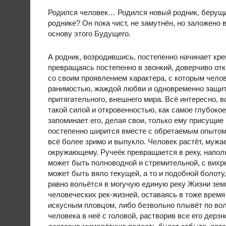
Родился человек… Родился новый родник, берущий
роднике? Он пока чист, не замутнён, но заложено
основу этого Будущего.
А родник, возродившись, постепенно начинает кр
превращаясь постепенно в звонкий, доверчиво от
со своим проявлением характера, с которым челов
ранимостью, жаждой любви и одновременно защиты
притягательного, внешнего мира. Всё интересно, 
такой силой и откровенностью, как самое глубокое
запоминает его, делая свои, только ему присущие
постепенно ширится вместе с обретаемым опытом,
всё более зримо и выпукло. Человек растёт, мужае
окружающему. Ручеёк превращается в реку, напол
может быть полноводной и стремительной, с вихр
может быть вяло текущей, а то и подобной болоту,
равно вольётся в могучую единую реку Жизни земн
человеческих рек-жизней, оставаясь в тоже время
искусным пловцом, либо безвольно плывёт по вол
человека в неё с головой, растворив все его дер