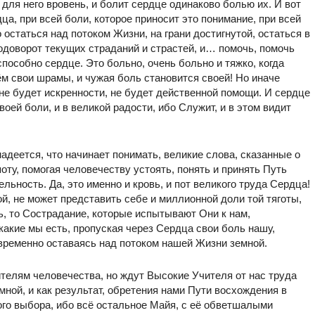
 для него вровень, и болит сердце одинаково болью их. И вот
ца, при всей боли, которое приносит это понимание, при всей
статься над потоком Жизни, на грани достигнутой, остаться в
одоворот текущих страданий и страстей, и… помочь, помочь
пособно сердце. Это больно, очень больно и тяжко, когда
ём свои шрамы, и чужая боль становится своей! Но иначе
не будет искренности, не будет действенной помощи. И сердце
воей боли, и в великой радости, ибо Служит, и в этом видит
надеется, что начинает понимать, великие слова, сказанные о
оту, помогая человечеству устоять, понять и принять Путь
ьность. Да, это именно и кровь, и пот великого труда Сердца!
й, не может представить себе и миллионной доли той тяготы,
ь, то Сострадание, которые испытывают Они к нам,
какие мы есть, пропуская через Сердца свои боль нашу,
овременно оставаясь над потоком нашей Жизни земной.
телям человечества, но ждут Высокие Учителя от нас труда
мной, и как результат, обретения нами Пути восхождения в
ного выбора, ибо всё остальное Майя, с её обветшалыми