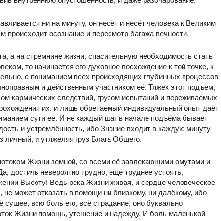
вив внутреннюю опустошённость, и даже разочарование.
авливается ни на минуту, он несёт и несёт человека к Великим
ым происходит осознание и пересмотр багажа вечности.
ога, а на стремнине жизни, спасительную необходимость стать
овеком, то начинается его духовное восхождение к той точке, к
ательно, с пониманием всех происходящих глубинных процессов
лноправным и действенным участником её. Тяжек этот подъём,
зом кармических следствий, грузом испытаний и переживаемых
 прохождения их, и лишь обретаемый индивидуальный опыт даёт
ниманием сути её. И не каждый шаг в начале подъёма бывает
ёрдость и устремлённость, ибо Знание входит в каждую минуту
уз личный, и утяжеляя груз Блага Общего.
 потоком Жизни земной, со всеми её завлекающими омутами и
а, достичь невероятно трудно, ещё труднее устоять,
жении Высоту! Ведь река Жизни живая, и сердце человеческое
, не может отказать в помощи ни близкому, ни далёкому, ибо
ё сущее, всю боль его, всё страдание, оно буквально
поток Жизни помощь, утешение и надежду. И боль маленькой