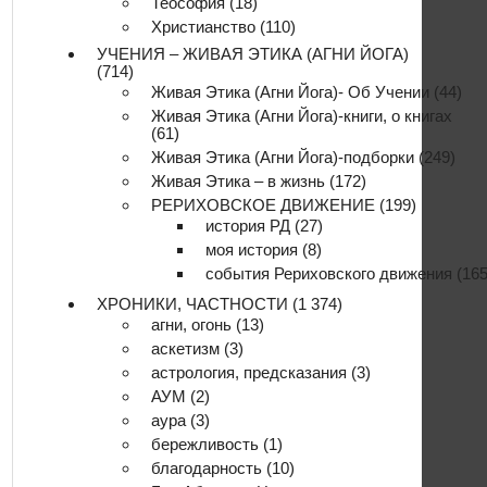
Теософия
(18)
Христианство
(110)
УЧЕНИЯ – ЖИВАЯ ЭТИКА (АГНИ ЙОГА)
(714)
Живая Этика (Агни Йога)- Об Учении
(44)
Живая Этика (Агни Йога)-книги, о книгах
(61)
Живая Этика (Агни Йога)-подборки
(249)
Живая Этика – в жизнь
(172)
РЕРИХОВСКОЕ ДВИЖЕНИЕ
(199)
история РД
(27)
моя история
(8)
события Рериховского движения
(165
ХРОНИКИ, ЧАСТНОСТИ
(1 374)
агни, огонь
(13)
аскетизм
(3)
астрология, предсказания
(3)
АУМ
(2)
аура
(3)
бережливость
(1)
благодарность
(10)