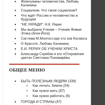
Жемчужины человечества. Любовь
Калинина
Социализм. Что такое социализм?
Что ждёт Россию и человечество в
будущем
“НЕ УКРАДИ”. Н.К. Рерих
Мы выбрали Учение – Учение Живая
Этика (Агни-Йога)
Система М.Монтессори это зов Космоса
О Красоте. Любовь Калинина
Е.И. РЕРИХ ОБ УЧЕНИИ ХРИСТА
Александр Скрябин и его «Откровения
цвета» Светлана Пономарёва
ОБЩЕЕ МЕНЮ
БЫТЬ ПОЛЕЗНЫМ ЛЮДЯМ
(339)
Как лечить Землю
(54)
Как нужно жить
(87)
Как нужно работать
(6)
ГОРОДА И СТРАНЫ
(47)