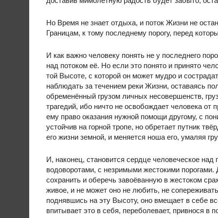
доставив мимолётную радость будет забыто, оста
Но Время не знает отдыха, и поток Жизни не остан
Границам, к тому последнему порогу, перед котор
И как важно человеку понять не у последнего пор
над потоком её. Но если это понято и принято чел
той Высоте, с которой он может мудро и сострад
наблюдать за течением реки Жизни, оставаясь по
обременённый грузом личных несовершенств, гру
трагедий, ибо ничто не освобождает человека от
ему право оказания нужной помощи другому, с по
устойчив на горной тропе, но обретает путник тв
его жизни земной, и меняется ноша его, умаляя гр
И, наконец, становится сердце человеческое над
водоворотами, с незримыми жестокими порогами. Д
сохранить и оберечь завоёванную в жестоком сра
живое, и не может оно не любить, не сопереживать
поднявшись на эту Высоту, оно вмещает в себе вс
впитывает это в себя, переболевает, привнося в 