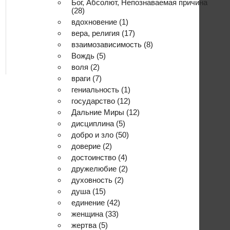
Бог, Абсолют, Непознаваемая причина
(28)
вдохновение
(1)
вера, религия
(17)
взаимозависимость
(8)
Вождь
(5)
воля
(2)
враги
(7)
гениальность
(1)
государство
(12)
Дальние Миры
(12)
дисциплина
(5)
добро и зло
(50)
доверие
(2)
достоинство
(4)
дружелюбие
(2)
духовность
(2)
душа
(15)
единение
(42)
женщина
(33)
жертва
(5)