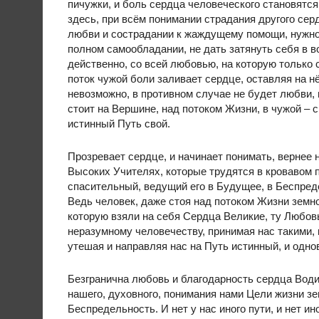
пичужки, и боль сердца человеческого становятся
здесь, при всём понимании страдания другого серд
любви и сострадании к жаждущему помощи, нужно о
полном самообладании, не дать затянуть себя в в
действенно, со всей любовью, на которую только с
поток чужой боли заливает сердце, оставляя на н
невозможно, в противном случае не будет любви, 
стоит на Вершине, над потоком Жизни, в чужой – с
истинный Путь свой.
Прозревает сердце, и начинает понимать, вернее 
Высоких Учителях, которые трудятся в кровавом п
спасительный, ведущий его в Будущее, в Беспредел
Ведь человек, даже стоя над потоком Жизни земно
которую взяли на себя Сердца Великие, ту Любов
неразумному человечеству, принимая нас такими, 
утешая и направляя нас на Путь истинный, и одн
Безгранична любовь и благодарность сердца Води
нашего, духовного, понимания нами Цели жизни зе
Беспредельность. И нет у нас иного пути, и нет и