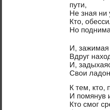
пути,
Не зная ни 
Кто, обесси
Но поднима
И, зажимая 
Вдруг нахо
И, задыхая
Свои ладон
К тем, кто,
И помянув 
Кто смог с