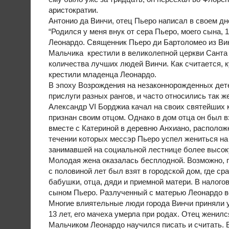
аристократии.
Антонио да Винчи, отец Пьеро написал в своем дн
“Родился у меня внук от сера Пьеро, моего сына, 1
Леонардо. Священник Пьеро ди Бартоломео из Вин
Мальчика крестили в великолепной церкви Санта
количества лучших людей Винчи. Как считается, к
крестили младенца Леонардо.
В эпоху Возрождения на незаконнорожденных дете
прислуги разных рангов, и часто относились так ж
Александр VI Борджиа качал на своих святейших 
признан своим отцом. Однако в дом отца он был в
вместе с Катериной в деревню Анхиано, расположе
течении которых мессэр Пьеро успел жениться на
занимавшей на социальной лестнице более высок
Молодая жена оказалась бесплодной. Возможно, п
с половиной лет был взят в городской дом, где с
бабушки, отца, дяди и приемной матери. В налого
сыном Пьеро. Разлученный с матерью Леонардо вс
Многие влиятельные люди города Винчи приняли 
13 лет, его мачеха умерла при родах. Отец женил
Мальчиком Леонардо научился писать и считать. В