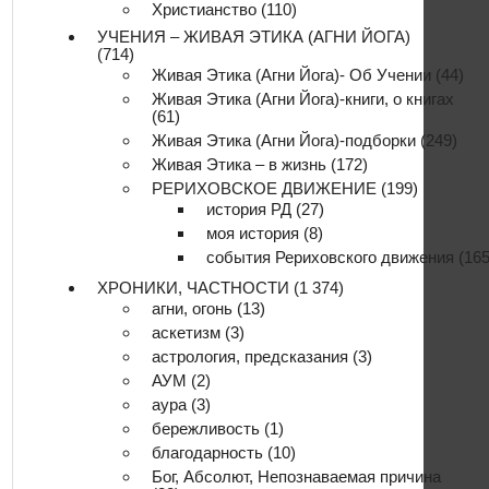
Христианство
(110)
УЧЕНИЯ – ЖИВАЯ ЭТИКА (АГНИ ЙОГА)
(714)
Живая Этика (Агни Йога)- Об Учении
(44)
Живая Этика (Агни Йога)-книги, о книгах
(61)
Живая Этика (Агни Йога)-подборки
(249)
Живая Этика – в жизнь
(172)
РЕРИХОВСКОЕ ДВИЖЕНИЕ
(199)
история РД
(27)
моя история
(8)
события Рериховского движения
(165
ХРОНИКИ, ЧАСТНОСТИ
(1 374)
агни, огонь
(13)
аскетизм
(3)
астрология, предсказания
(3)
АУМ
(2)
аура
(3)
бережливость
(1)
благодарность
(10)
Бог, Абсолют, Непознаваемая причина