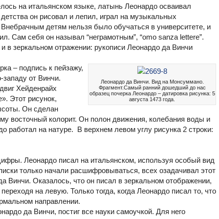
велось на итальянском языке, латынь Леонардо осваивал
 детства он рисовал и лепил, играл на музыкальных
 Внебрачным детям нельзя было обучаться в университете, и
. Сам себя он называл “неграмотным”, “omo sanza lettere”.
о и в зеркальном отражении: рукописи Леонардо да Винчи
ка – подпись к пейзажу,
-западу от Винчи.
Леонардо да Винчи. Вид на Монсуммано.
двиг Хейденрайх
Фрагмент.Самый ранний дошедший до нас
образец почерка Леонардо – датировка рисунка: 5
». Этот рисунок,
августа 1473 года.
ысоты. Он сделан
му восточный колорит. Он полон движения, колебания воды и
рдо работал на натуре. В верхнем левом углу рисунка 2 строки:
 цифры. Леонардо писал на итальянском, используя особый вид
аписки только начали расшифровываться, всех озадачивал этот
 да Винчи. Оказалось, что он писал в зеркальном отображении,
переходя на левую. Только тогда, когда Леонардо писал то, что
ормальном направлении.
ардо да Винчи, постиг все науки самоучкой. Для него