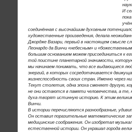
наук
И се
пока
учён
соединённая с высочайшим духовным потенциало
художественные произведения, делала неожида
Джордже Вазари, первый в настоящем смысле сло
Леонардо да Винчи «небесным» и «божественным
большим основанием можем присоединиться к его 
той поистине планетарной значимости, которую
мы начинаем понимать, что все выдающиеся лю
энергий, в которых сосредотачивается движущая
жизнеспособность своих стран. Именно через ни
Текут столетия, одна эпоха сменяет другую, к
не они остаются в памяти человечества, а те, 
духа творят истинную историю. К этим великим
Винчи.
В истории перечисляются разнообразные, удивит
Он оставил поразительные математические запис
медицинские соображения. Он изобретал музыка
естественной истории. Он украшал города велик