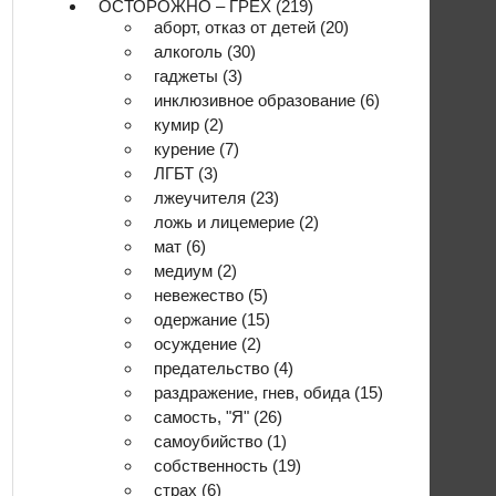
ОСТОРОЖНО – ГРЕХ
(219)
аборт, отказ от детей
(20)
алкоголь
(30)
гаджеты
(3)
инклюзивное образование
(6)
кумир
(2)
курение
(7)
ЛГБТ
(3)
лжеучителя
(23)
ложь и лицемерие
(2)
мат
(6)
медиум
(2)
невежество
(5)
одержание
(15)
осуждение
(2)
предательство
(4)
раздражение, гнев, обида
(15)
самость, "Я"
(26)
самоубийство
(1)
собственность
(19)
страх
(6)