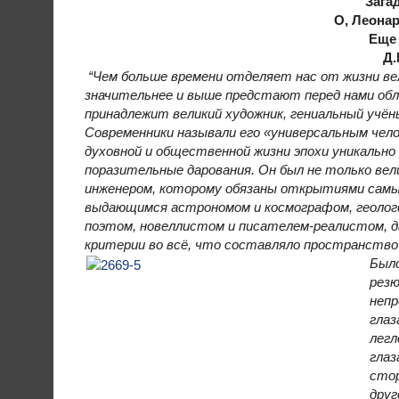
Зага
О, Леона
Еще 
Д.
“Чем больше времени отделяет нас от жизни ве
значительнее и выше предстают перед нами обли
принадлежит великий художник, гениальный учён
Современники называли его «универсальным чело
духовной и общественной жизни эпохи уникально
поразительные дарования. Он был не только вел
инженером, которому обязаны открытиями самые
выдающимся астрономом и космографом, геолого
поэтом, новеллистом и писателем-реалистом, 
критерии во всё, что составляло пространство
Было
резю
непр
глаз
легл
глаз
стор
друг