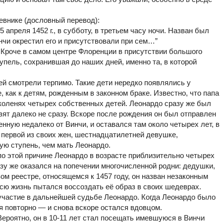
евнике (дословный перевод):
5 апреля 1452 г., в субботу, в третьем часу ночи. Назван был
чи окрестил его и присутствовали при сем…”
 Кроче в самом центре Флоренции в присутствии большого
упель, сохранившая до наших дней, именно та, в которой
й смотрели терпимо. Такие дети нередко появлялись у
е, как к детям, рожденным в законном браке. Известно, что папа
коленях четырех собственных детей. Леонардо сразу же был
зят далеко не сразу. Вскоре после рождения он был отправлен
нную недалеко от Винчи, и оставался там около четырех лет, в
 первой из своих жен, шестнадцатилетней девушке,
ую ступень, чем мать Леонардо.
о этой причине Леонардо в возрасте приблизительно четырех
разу же оказался на попечении многочисленной родни: дедушки,
вом реестре, относящемся к 1457 году, он назван незаконным
ю жизнь пытался воссоздать её образ в своих шедеврах.
участие в дальнейшей судьбе Леонардо. Когда Леонардо было
ся повторно — и снова вскоре остался вдовцом.
ероятно, он в 10-11 лет стал посещать имевшуюся в Винчи