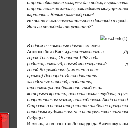
строил обширные казармы для войск; вырыл гава
строил великие каналы; закладывал могуществе
картины… Велико разнообразие!
Но после всего замечательного Леонардо в пред
Это ли не победа творчества?”
В одном из каменных домов
селения
Анкиано близ Винчи,
расположенного в
Л
горах Тосканы, 15 апреля 1452 года
родился, пожалуй, самый многогранный
п
гений Возрождения (а может и всех
времен) Леонардо. Исследователь
загадочных явлений, создатель,
тревожащих воображение улыбок, за
которыми кроется, непознаваемая глубина, и рук
современникам магом, волшебником. Люди после
Отразив в своем творчестве наиболее прогресс
народным художником, чье историческое значение
будущее.
И жизнь, и творчество Леонардо да Винчи окутаны