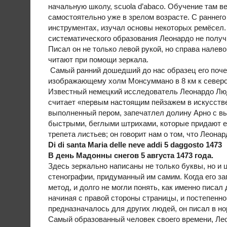
начальную школу, scuola d’abaco. Обучение там 
самостоятельно уже в зрелом возрасте. С раннего
инструментах, изучал основы некоторых ремёсел.
систематического образования Леонардо не получил
Писал он не только левой рукой, но справа налев
читают при помощи зеркала.
Самый ранний дошедший до нас образец его почер
изображающему холм Монсуммано в 8 км к северо
Известный немецкий исследователь Леонардо Лю
считает «первым настоящим пейзажем в искусстве
выполненный пером, запечатлел долину Арно с в
быстрыми, беглыми штрихами, которые придают е
трепета листьев; он говорит нам о том, что Леона
Di di santa Maria delle neve addi 5 daggosto 1473
В день Мадонны снегов 5 августа 1473 года.
Здесь зеркально написаны не только буквы, но и
стенографии, придуманный им самим. Когда его з
метод, и долго не могли понять, как именно писал
начиная с правой стороны страницы, и постепенно 
предназначалось для других людей, он писал в н
Самый образованный человек своего времени, Леон