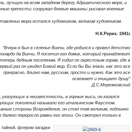
нь, лучшую на всем западном берегу Адриатического моря, и
нные крепости; сооружал боевые машины; рисовал военные
ставлении мира остался художником, великим художником.
Н.К.Рерих. 1941г.
“Вчера я был в селенье Винчи, где родился и провел детство
еонардо да Винчи. Я посетил его домик, который принадлежит
теперь бедным поселянам. Я ходил по окрестным горам, где в
ервый раз он увидел Божий мир. Если бы Вы знали, как это все
прекрасно, близко нам, русским, просто и нужно. Как это все
освежает и очищает душу”
Д.С.Мережковский
, указующих в неизвестность, в горные выси, он казался
дующих поколений называли его итальянским Фаустом.
ивные стороны Возрождения, он стал тем великим, подлинно
 далеко переросло рамки его эпохи. Он смотрел только в
 тайной, флером загадки