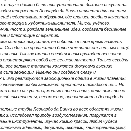
и, в науке должно было присутствовать дыхание искусства.
годня творчество Леонардо да Винчи является для нас тем
 ещё недостижимым образцом, где слились воедино качества
ого-творца и художника-мыслителя. Мысль учёного,
м личности, рождала гениальные идеи, создавала бесценные
нные и блестящие открытия.
ва историк искусства, не побоялся в своё время назвать
». Сегодня, по прошествии более чем пятисот лет, мы с ещё
словам. Так как именно сегодня к нам приходит осознание
 олицетворяют собой все великие личности. Только сегодня
ди, все великие таланты являются фокусами высших
 сила эволюции. Именно они создают славу и
х и ими реализуются эволюционные сдвиги в жизни планеты.
оронованные особы занимают престолы и покидают их… Но
кто силою искусства, мощью своего гения, величием своего
 зодчим планеты, несомненно, принадлежит и Леонардо да
ельные труды Леонардо да Винчи во всех областях жизни.
и, исследовал природу воздухоплавания, погружался в
льные инструменты, изучал химию красок, любил чудеса
олепными зданиями, дворцами, школами, книгохранилищами;