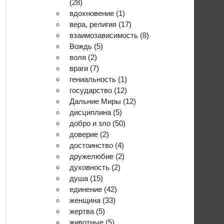
(28)
вдохновение
(1)
вера, религия
(17)
взаимозависимость
(8)
Вождь
(5)
воля
(2)
враги
(7)
гениальность
(1)
государство
(12)
Дальние Миры
(12)
дисциплина
(5)
добро и зло
(50)
доверие
(2)
достоинство
(4)
дружелюбие
(2)
духовность
(2)
душа
(15)
единение
(42)
женщина
(33)
жертва
(5)
животные
(5)