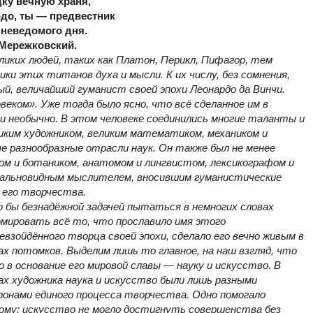
дку вечную храня,
рдо, ты — предвестник
неведомого дня.
Мережковский.
ликих людей, таких как Платон, Перикл, Пифагор, тем
ки этих титанов духа и мысли. К их числу, без сомнения,
ый, величайший гуманист своей эпохи Леонардо да Винчи.
веком». Уже тогда было ясно, что всё сделанное им в
 и необычно. В этом человеке соединились многие таланты и
иким художником, великим математиком, механиком и
 разнообразные отрасли наук. Он также был не менее
м и ботаником, анатомом и лингвистом, лексикографом и
дальновидным мыслителем, вносившим гуманистические
 его творчества.
 бы безнадёжной задачей пытаться в немногих словах
мировать всё то, что прославило имя этого
евзойдённого творца своей эпохи, сделало его вечно живым в
ах потомков. Выделим лишь то главное, на наш взгляд, что
о в основание его мировой славы — науку и искусство. В
ах художника наука и искусство были лишь разными
онами единого процесса творчества. Одно помогало
ому: искусство не могло достигнуть совершенства без