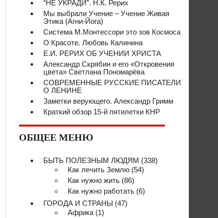
“НЕ УКРАДИ”. Н.К. Рерих
Мы выбрали Учение – Учение Живая
Этика (Агни-Йога)
Система М.Монтессори это зов Космоса
О Красоте. Любовь Калинина
Е.И. РЕРИХ ОБ УЧЕНИИ ХРИСТА
Александр Скрябин и его «Откровения
цвета» Светлана Пономарёва
СОВРЕМЕННЫЕ РУССКИЕ ПИСАТЕЛИ
О ЛЕНИНЕ
Заметки верующего. Александр Гримм
Краткий обзор 15-й пятилетки КНР
ОБЩЕЕ МЕНЮ
БЫТЬ ПОЛЕЗНЫМ ЛЮДЯМ
(338)
Как лечить Землю
(54)
Как нужно жить
(86)
Как нужно работать
(6)
ГОРОДА И СТРАНЫ
(47)
Африка
(1)