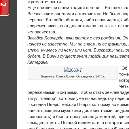
и романтичности.
Еще при жизни о нем ходили легенды. Его называл
Всезнающим ангелом и антихристом. Не было люд
персоне. Его либо обожали, либо ненавидели, ли
современников, но и для потомков, он также оста
человечества.
Загадка Леонардо начинается с его рождения. О
ничего не известно. Мы не знаем ни ее фамилии, 
глупа, училась ли чему или нет. Биографы назы
будет. В Винчи существует традиция называть 
Катерина.
Об о
тоже
Базилика Санта Кроче. Освящена в 1443 г.
кото
Четы
бережливыми и хитрыми, чтобы стать землевладе
титул “сеньор”, который уже по наследству переше
Господин Пьеро, мессэр Пьеро, которому во врем
впечатляющими мужскими достоинствами: он дожил
похоронить) и был отцом двенадцати детей, приче
семьдесят пять. По всей видимости, в нотариальн
ему было уже за тридцать, он переехал во Флорен