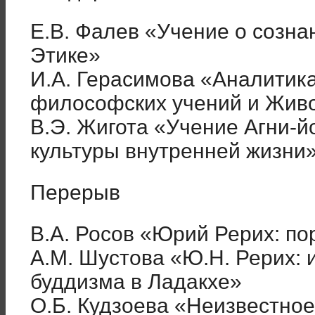
Е.В. Фалев «Учение о созна
Этике»
И.А. Герасимова «Аналитика
философских учений и Жив
В.Э. Жигота «Учение Агни-й
культуры внутренней жизни
Перерыв
В.А. Росов «Юрий Рерих: п
А.М. Шустова «Ю.Н. Рерих: 
буддизма в Ладакхе»
О.Б. Кудзоева «Неизвестно