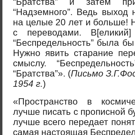
“Братства” и затем пр
“Надземного”. Ведь выход 
на целые 20 лет и больше! 
с переводами. В[еликий]
“Беспредельность” была бы
Нужно явить старание пер
смыслу. “Беспредельнос
“Братства”». (
Письмо З.Г.Фо
1954 г.
)
«Пространство в космиче
лучше писать с прописной 
лучше всего передает поня
самая настоящая Беспреде