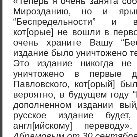
«Теперь я очень занята со
Мирозданию, но и яры
“Беспредельности” и в
кот[орые] не вошли в перв
очень храните Вашу “Бес
издание было уничтожено т
Это издание никогда не
уничтожено в первые д
Павловского, кот[орый] бы
вероятно, в будущем году 
дополненном издании вый
русское издание будет,
англ[ийскому] переводу».
Абрамовым от 30 сентября 