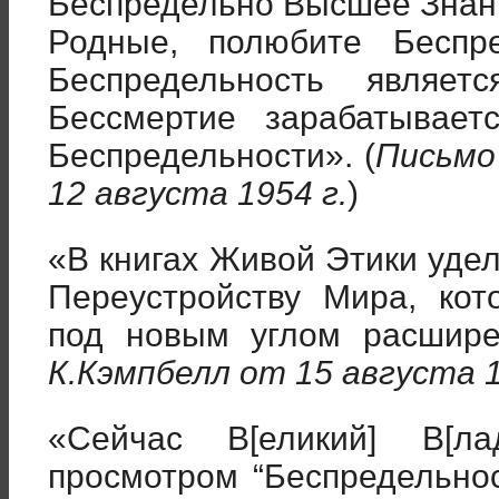
Беспредельно Высшее Знани
Родные, полюбите Беспр
Беспредельность являет
Бессмертие зарабатывае
Беспредельности». (
Письмо
12 августа 1954 г.
)
«В книгах Живой Этики уде
Переустройству Мира, кот
под новым углом расширен
К.Кэмпбелл от 15 августа 1
«Сейчас В[еликий] В[л
просмотром “Беспредельнос