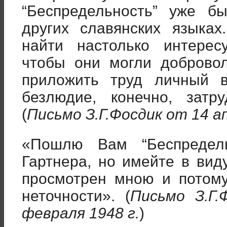
“Беспредельность” уже б
других славянских языках
найти настолько интерес
чтобы они могли доброво
приложить труд личный 
безлюдие, конечно, затр
(
Письмо З.Г.Фосдик от 14 ап
«Пошлю Вам “Беспредель
Гартнера, но имейте в вид
просмотрен мною и потом
неточности». (
Письмо З.Г.
февраля 1948 г.
)