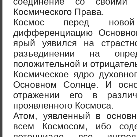
соединение со своими 
Космического Права.
Космос перед новой
дифференциацию Основног
ярый уявился на страст
разъединении на опре
положительной и отрицател
Космическое ядро духовно
Основном Солнце. И осн
отражении его в разли
проявленного Космоса.
Атом, уявленный в основн
всем Космосом, ибо сод
потенциале все ингре