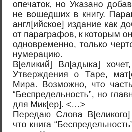
опечаток, но Указано доба
не вошедших в книгу. Пар
англ[ийское] издание как д
от параграфов, к которым о
одновременно, только черт
нумерацию.
В[еликий] Вл[адыка] хоче
Утверждения о Таре, мат
Мира. Возможно, что част
“Беспредельность”, но гла
для Мик[ер]. <…>
Передаю Слова В[еликого]
что книга “Беспредельность