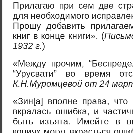
Прилагаю при сем две ст
для необходимого исправле
Прошу добавить прилагае
книг в конце книги». (
Письмо
1932 г.
)
«Между прочим, “Беспреде
“Урусвати” во время отс
К.Н.Муромцевой от 24 март
«Зин[а] вполне права, что
вкралась ошибка, и части
быть изъята. Имейте в в
копиях могут вкрасться оши