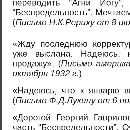
переводить “Агни Йогу”
“Беспредельность”. Мечтае
(
Письмо Н.К.Рериху от 8 ию
«Жду последнюю корректур
уже выслана. Надеюсь, 
продажу». (
Письмо америк
октября 1932 г.
)
«Надеюсь, что к январю в
(
Письмо Ф.Д.Лукину от 6 но
«Дорогой Георгий Гаврил
часть “Беспредельности”. 