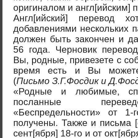
оригиналом и англ[ийским] 
Англ[ийский] перевод 
добавлениями нескольких п
должен быть закончен и д
56 года. Черновик перевод
Вы, родные, привезете с соб
время есть и Вы можете
(
Письмо З.Г.Фосдик и Д.Фос
«Родные и любимые, сп
посланные перевед
«Беспредельности» от 1-
получены. Также и письма [от
сент[ября] 18-го и от окт[яб