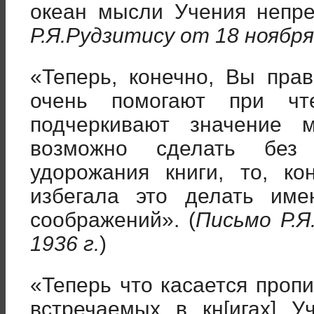
океан мысли Учения непре
Р.Я.Рудзитису от 18 ноября
«Теперь, конечно, Вы пра
очень помогают при ч
подчеркивают значение 
возможно сделать без
удорожания книги, то, ко
избегала это делать име
соображений». (
Письмо Р.Я
1936 г.
)
«Теперь что касается проп
встречаемых в кн[игах] У