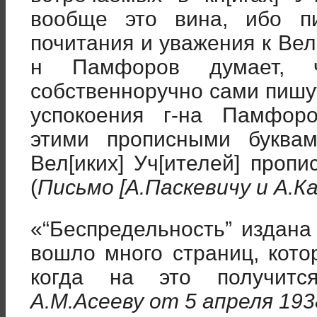
вообще это вина, ибо п
почитания и уважения к Вел
н Памфоров думает, чт
собственноручно сами пишу
успокоения г-на Памфор
этими прописными буквам
Вел[иких] Уч[ителей] пропи
(
Письмо [А.Паскевичу и А.Ка
«“Беспредельность” издана
вошло много страниц, кото
когда на это получитс
А.М.Асееву от 5 апреля 1938