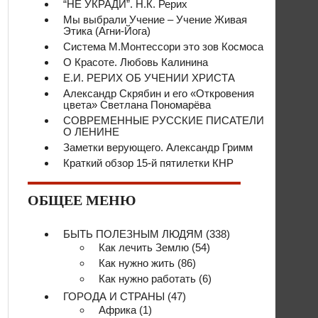
“НЕ УКРАДИ”. Н.К. Рерих
Мы выбрали Учение – Учение Живая
Этика (Агни-Йога)
Система М.Монтессори это зов Космоса
О Красоте. Любовь Калинина
Е.И. РЕРИХ ОБ УЧЕНИИ ХРИСТА
Александр Скрябин и его «Откровения
цвета» Светлана Пономарёва
СОВРЕМЕННЫЕ РУССКИЕ ПИСАТЕЛИ
О ЛЕНИНЕ
Заметки верующего. Александр Гримм
Краткий обзор 15-й пятилетки КНР
ОБЩЕЕ МЕНЮ
БЫТЬ ПОЛЕЗНЫМ ЛЮДЯМ
(338)
Как лечить Землю
(54)
Как нужно жить
(86)
Как нужно работать
(6)
ГОРОДА И СТРАНЫ
(47)
Африка
(1)