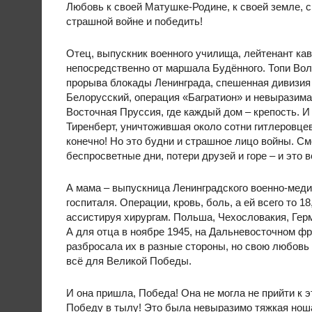
Любовь к своей Матушке-Родине, к своей земле,
страшной войне и победить!
Отец, выпускник военного училища, лейтенант ка
непосредственно от маршала Будённого. Топи Вол
прорыва блокады Ленинграда, спешенная дивизия и
Белорусский, операция «Багратион» и невыразима
Восточная Пруссия, где каждый дом – крепость. И
Тиренберт, уничтожившая около сотни гитлеровце
конечно! Но это будни и страшное лицо войны. Сме
беспросветные дни, потери друзей и горе – и это 
А мама – выпускница Ленинградского военно-меди
госпиталя. Операции, кровь, боль, а ей всего то 18
ассистируя хирургам. Польша, Чехословакия, Гер
А для отца в ноябре 1945, на Дальневосточном фро
разбросала их в разные стороны, но свою любовь 
всё для Великой Победы.
И она пришла, Победа! Она не могла не прийти к
Победу в тылу! Это была невыразимо тяжкая ноша