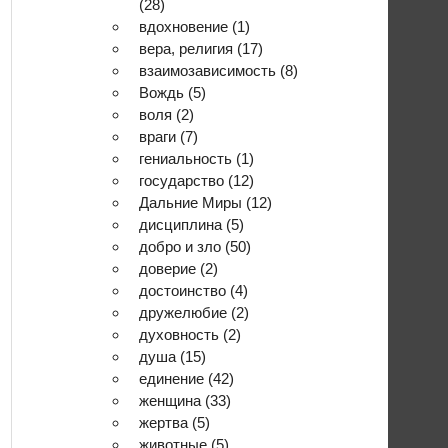
(28)
вдохновение
(1)
вера, религия
(17)
взаимозависимость
(8)
Вождь
(5)
воля
(2)
враги
(7)
гениальность
(1)
государство
(12)
Дальние Миры
(12)
дисциплина
(5)
добро и зло
(50)
доверие
(2)
достоинство
(4)
дружелюбие
(2)
духовность
(2)
душа
(15)
единение
(42)
женщина
(33)
жертва
(5)
животные
(5)