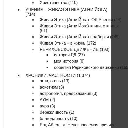
Христианство
(110)
УЧЕНИЯ – ЖИВАЯ ЭТИКА (АГНИ ЙОГА)
(714)
Живая Этика (Агни Йога)- Об Учении
(44)
Живая Этика (Агни Йога)-книги, о книгах
(61)
Живая Этика (Агни Йога)-подборки
(249)
Живая Этика – в жизнь
(172)
РЕРИХОВСКОЕ ДВИЖЕНИЕ
(199)
история РД
(27)
моя история
(8)
события Рериховского движения
(165
ХРОНИКИ, ЧАСТНОСТИ
(1 374)
агни, огонь
(13)
аскетизм
(3)
астрология, предсказания
(3)
АУМ
(2)
аура
(3)
бережливость
(1)
благодарность
(10)
Бог, Абсолют, Непознаваемая причина