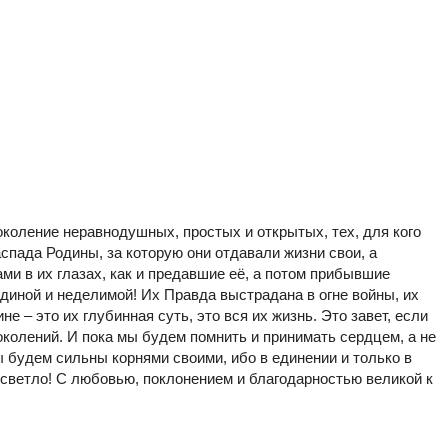
околение неравнодушных, простых и открытых, тех, для кого
аспада Родины, за которую они отдавали жизни свои, а
ами в их глазах, как и предавшие её, а потом прибывшие
единой и неделимой! Их Правда выстрадана в огне войны, их
е – это их глубинная суть, это вся их жизнь. Это завет, если
околений. И пока мы будем помнить и принимать сердцем, а не
ы будем сильны корнями своими, ибо в единении и только в
 светло! С любовью, поклонением и благодарностью великой к