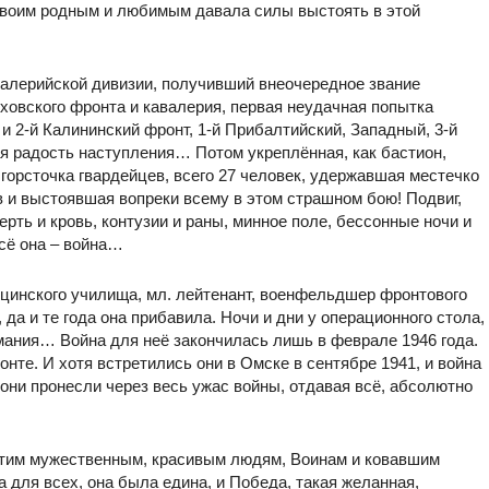
 своим родным и любимым давала силы выстоять в этой
валерийской дивизии, получивший внеочередное звание
ховского фронта и кавалерия, первая неудачная попытка
 2-й Калининский фронт, 1-й Прибалтийский, Западный, 3-й
я радость наступления… Потом укреплённая, как бастион,
 горсточка гвардейцев, всего 27 человек, удержавшая местечко
в и выстоявшая вопреки всему в этом страшном бою! Подвиг,
рть и кровь, контузии и раны, минное поле, бессонные ночи и
всё она – война…
цинского училища, мл. лейтенант, военфельдшер фронтового
, да и те года она прибавила. Ночи и дни у операционного стола,
мания… Война для неё закончилась лишь в феврале 1946 года.
нте. И хотя встретились они в Омске в сентябре 1941, и война
они пронесли через весь ужас войны, отдавая всё, абсолютно
 этим мужественным, красивым людям, Воинам и ковавшим
 для всех, она была едина, и Победа, такая желанная,