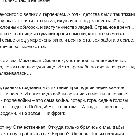
только так, и не иначе.
еносится с великим терпением. А годы детства были так тяжки!
ушка, лет пяти, это мама, идущая в город за шесть вёрст,
 голодный обморок, и заступничество людей. Страшное время…
асное платьице из гуманитарной помощи, которое мамочка
 семье отец умер очень рано, и вся тягота, вся забота о семье,
альчишки, моего отца.
 семьям. Мамочка в Смоленск, учётчицей на льнокомбинат.
, потом военное училище. И это время было очень непростым,
 налаживалась…
, гранью страданий и испытаний прошедший через каждое
ны и после. И в жизни до войны остались и мечты, и первые
 после войны – это сама война, потери, горе, седые головы
сть – радость Победы! Но это потом… А тогда – эшелоны,
одами, и на запад – на фронт.
стину Отечественная! Откуда только брались силы, дабы
а которую работала вся Европа?! Любовь! Только великая