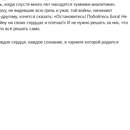
, когда спустя много лет находятся «умники-аналитики»,
оху, не видевшие всю грязь и ужас той войны, начинают
о-другому, хочется сказать: «Остановитесь! Побойтесь Бога! Не
ойну на своих сердцах и плечах!» И не нужно решать за них, что
ло всё решать само.
дое сердце, каждое сознание, в горниле которой родился