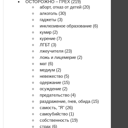
ОСТОРОЖНО – ГРЕХ
(219)
аборт, отказ от детей
(20)
алкоголь
(30)
гаджеты
(3)
инклюзивное образование
(6)
кумир
(2)
курение
(7)
ЛГБТ
(3)
лжеучителя
(23)
ложь и лицемерие
(2)
мат
(6)
медиум
(2)
невежество
(5)
одержание
(15)
осуждение
(2)
предательство
(4)
раздражение, гнев, обида
(15)
самость, "Я"
(26)
самоубийство
(1)
собственность
(19)
страх
(6)