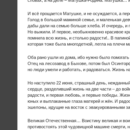
словах, а на деле – Матушка-Родина. Матушка… И 
И всё прощается Матушке, и не осуждается, а пер
Голод в большой маминой семье, и маленькая девч
дабы дали на семью больше хлеба. И очередь, и
Но выжили. И первое, необыкновенно красивое кр
помнила всю жизнь, и столько радости!.. В папиной
которая тоже была многодетной, легла на плечи м
Оба рано ушли из дома, ибо нужно было помогать
Отец на лесозавод в Быхове, потом был Осинторф
но люди умели и работать, и радоваться. Жизнь
Но наступило 22 июня, страшный день, нежданный
сердце, разделивший жизнь на две части – до вой
радости, и первая любовь, и первые победы. Жизнь
юных и выплаканные глаза матерей и жён. И радо
эшелоны, идущие на восток с эвакуированными зав
Великая Отечественная… Воистину великая и вои
противостоять этой чудовищной машине смерти, н