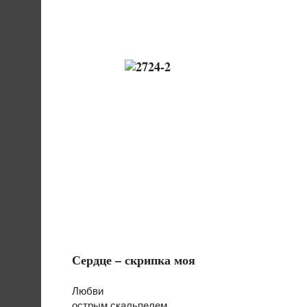
Сердце – скрипка моя
Любви
острым скальпелем