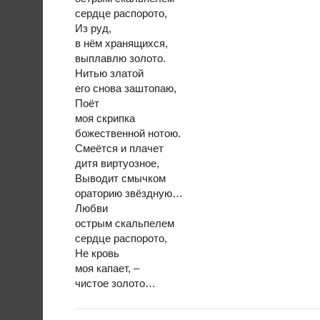
сердце распорото,
Из руд,
в нём хранящихся,
выплавлю золото.
Нитью златой
его снова заштопаю,
Поёт
моя скрипка
божественной нотою.
Смеётся и плачет
дитя виртуозное,
Выводит смычком
ораторию звёздную…
Любви
острым скальпелем
сердце распорото,
Не кровь
моя капает, –
чистое золото…