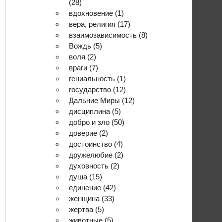
(28)
вдохновение
(1)
вера, религия
(17)
взаимозависимость
(8)
Вождь
(5)
воля
(2)
враги
(7)
гениальность
(1)
государство
(12)
Дальние Миры
(12)
дисциплина
(5)
добро и зло
(50)
доверие
(2)
достоинство
(4)
дружелюбие
(2)
духовность
(2)
душа
(15)
единение
(42)
женщина
(33)
жертва
(5)
животные
(5)