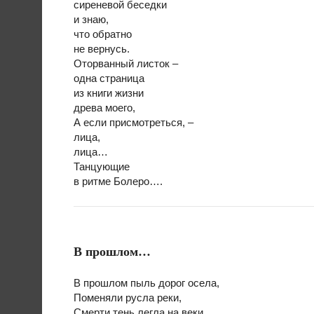
сиреневой беседки
и знаю,
что обратно
не вернусь.
Оторванный листок –
одна страница
из книги жизни
древа моего,
А если присмотреться, –
лица,
лица…
Танцующие
в ритме Болеро….
В прошлом…
В прошлом пыль дорог осела,
Поменяли русла реки,
Смерти тень легла на веки,