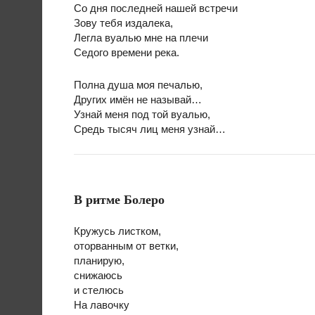
Со дня последней нашей встречи
Зову тебя издалека,
Легла вуалью мне на плечи
Седого времени река.
Полна душа моя печалью,
Других имён не называй…
Узнай меня под той вуалью,
Средь тысяч лиц меня узнай…
В ритме Болеро
Кружусь листком,
оторванным от ветки,
планирую,
снижаюсь
и стелюсь
На лавочку