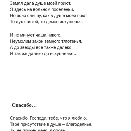
Земля дала душе моей приют,
Я здесь на вольном поселеньи,
Но ясно слышу, как в душе моей поют
То дух святой, то демон искушенья.
И не минует чаша никого,
Неумолим закон земного тяготенья,
А до звезды всё также далеко,
И так же далеко до искупленья…
Спасибо…
Спасибо, Господи, тебе, что я люблю,
Твоё присутствие в душе – благодеянье,
Ты не покинь меня, любовь,