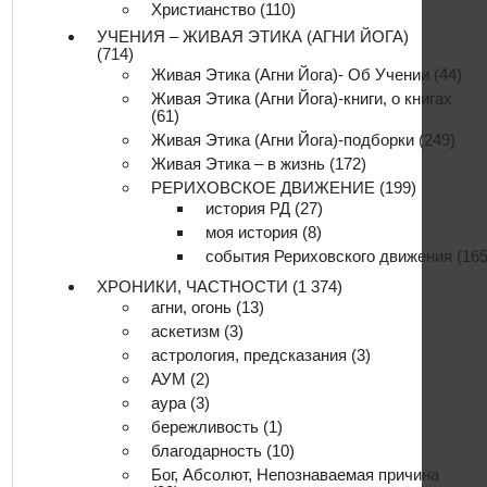
Христианство
(110)
УЧЕНИЯ – ЖИВАЯ ЭТИКА (АГНИ ЙОГА)
(714)
Живая Этика (Агни Йога)- Об Учении
(44)
Живая Этика (Агни Йога)-книги, о книгах
(61)
Живая Этика (Агни Йога)-подборки
(249)
Живая Этика – в жизнь
(172)
РЕРИХОВСКОЕ ДВИЖЕНИЕ
(199)
история РД
(27)
моя история
(8)
события Рериховского движения
(165
ХРОНИКИ, ЧАСТНОСТИ
(1 374)
агни, огонь
(13)
аскетизм
(3)
астрология, предсказания
(3)
АУМ
(2)
аура
(3)
бережливость
(1)
благодарность
(10)
Бог, Абсолют, Непознаваемая причина