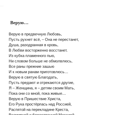
Верую…
Верую в предвечную Любовь,
Пусть рухнет всё, – Она не перестанет,
Душа, разодранная в кровь,
В Любви восторженно восстанет.
Из кубка пламенного пью,
Ни словом больше не обмолвлюсь,
Все раны прежние зашью
И к новым ранам приготовлюсь…
Верую в святую Благодать,
Пусть предают и отрекаются другие,
Я – Женщина, я – детям своим Мать,
Пока они со мной, пока живые…
Верую в Пришествие Христа,
Его Рука простёрлась над Россией,
Распятой на перекладине Креста,
Всемирной и божественной Мессией.