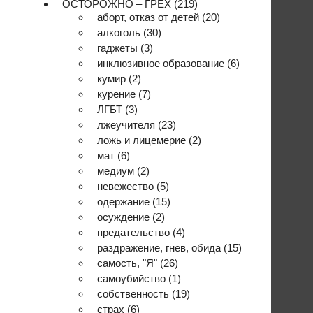
ОСТОРОЖНО – ГРЕХ
(219)
аборт, отказ от детей
(20)
алкоголь
(30)
гаджеты
(3)
инклюзивное образование
(6)
кумир
(2)
курение
(7)
ЛГБТ
(3)
лжеучителя
(23)
ложь и лицемерие
(2)
мат
(6)
медиум
(2)
невежество
(5)
одержание
(15)
осуждение
(2)
предательство
(4)
раздражение, гнев, обида
(15)
самость, "Я"
(26)
самоубийство
(1)
собственность
(19)
страх
(6)