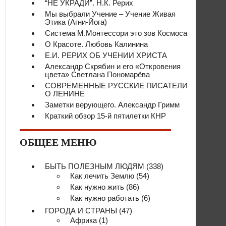
“НЕ УКРАДИ”. Н.К. Рерих
Мы выбрали Учение – Учение Живая
Этика (Агни-Йога)
Система М.Монтессори это зов Космоса
О Красоте. Любовь Калинина
Е.И. РЕРИХ ОБ УЧЕНИИ ХРИСТА
Александр Скрябин и его «Откровения
цвета» Светлана Пономарёва
СОВРЕМЕННЫЕ РУССКИЕ ПИСАТЕЛИ
О ЛЕНИНЕ
Заметки верующего. Александр Гримм
Краткий обзор 15-й пятилетки КНР
ОБЩЕЕ МЕНЮ
БЫТЬ ПОЛЕЗНЫМ ЛЮДЯМ
(338)
Как лечить Землю
(54)
Как нужно жить
(86)
Как нужно работать
(6)
ГОРОДА И СТРАНЫ
(47)
Африка
(1)