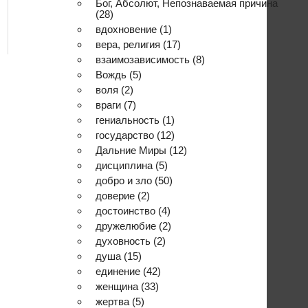
Бог, Абсолют, Непознаваемая причина
(28)
вдохновение
(1)
вера, религия
(17)
взаимозависимость
(8)
Вождь
(5)
воля
(2)
враги
(7)
гениальность
(1)
государство
(12)
Дальние Миры
(12)
дисциплина
(5)
добро и зло
(50)
доверие
(2)
достоинство
(4)
дружелюбие
(2)
духовность
(2)
душа
(15)
единение
(42)
женщина
(33)
жертва
(5)