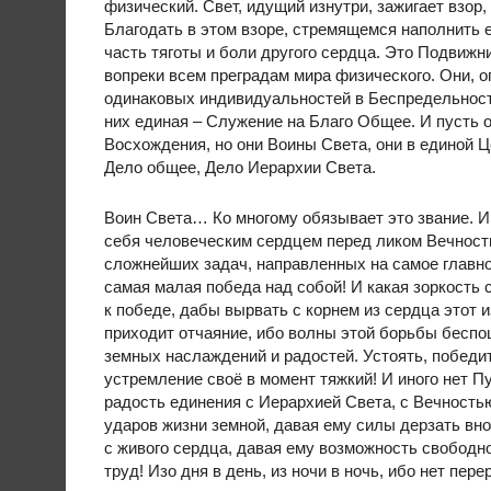
физический. Свет, идущий изнутри, зажигает взо
Благодать в этом взоре, стремящемся наполнить е
часть тяготы и боли другого сердца. Это Подвиж
вопреки всем преградам мира физического. Они, о
одинаковых индивидуальностей в Беспредельности
них единая – Служение на Благо Общее. И пусть о
Восхождения, но они Воины Света, они в единой Ц
Дело общее, Дело Иерархии Света.
Воин Света… Ко многому обязывает это звание. И,
себя человеческим сердцем перед ликом Вечности
сложнейших задач, направленных на самое главное
самая малая победа над собой! И какая зоркость 
к победе, дабы вырвать с корнем из сердца этот и
приходит отчаяние, ибо волны этой борьбы беспощ
земных наслаждений и радостей. Устоять, победит
устремление своё в момент тяжкий! И иного нет Пу
радость единения с Иерархией Света, с Вечность
ударов жизни земной, давая ему силы дерзать вно
с живого сердца, давая ему возможность свободн
труд! Изо дня в день, из ночи в ночь, ибо нет пер