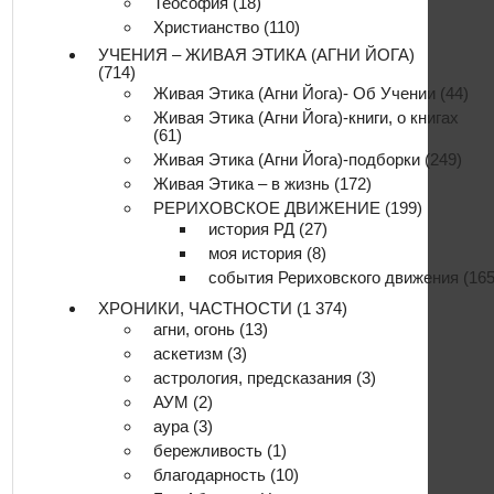
Теософия
(18)
Христианство
(110)
УЧЕНИЯ – ЖИВАЯ ЭТИКА (АГНИ ЙОГА)
(714)
Живая Этика (Агни Йога)- Об Учении
(44)
Живая Этика (Агни Йога)-книги, о книгах
(61)
Живая Этика (Агни Йога)-подборки
(249)
Живая Этика – в жизнь
(172)
РЕРИХОВСКОЕ ДВИЖЕНИЕ
(199)
история РД
(27)
моя история
(8)
события Рериховского движения
(165
ХРОНИКИ, ЧАСТНОСТИ
(1 374)
агни, огонь
(13)
аскетизм
(3)
астрология, предсказания
(3)
АУМ
(2)
аура
(3)
бережливость
(1)
благодарность
(10)