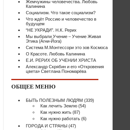
Жемчужины человечества. Любовь
Калинина
Социализм. Что такое социализм?
Что ждёт Россию и человечество в
будущем
“НЕ УКРАДИ”. Н.К. Рерих
Мы выбрали Учение – Учение Живая
Этика (Агни-Йога)
Система М.Монтессори это зов Космоса
О Красоте. Любовь Калинина
Е.И. РЕРИХ ОБ УЧЕНИИ ХРИСТА
Александр Скрябин и его «Откровения
цвета» Светлана Пономарёва
ОБЩЕЕ МЕНЮ
БЫТЬ ПОЛЕЗНЫМ ЛЮДЯМ
(339)
Как лечить Землю
(54)
Как нужно жить
(87)
Как нужно работать
(6)
ГОРОДА И СТРАНЫ
(47)