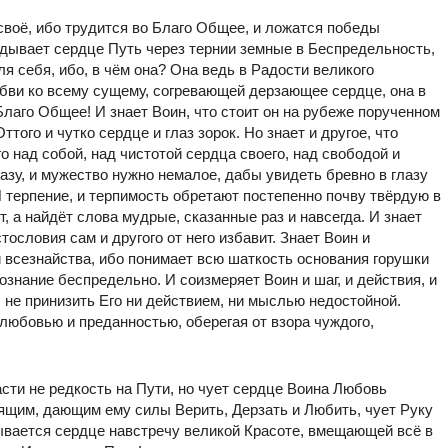
своё, ибо трудится во Благо Общее, и ложатся победы
дывает сердце Путь через тернии земные в Беспредельность,
ля себя, ибо, в чём она? Она ведь в Радости великого
юбви ко всему сущему, согревающей дерзающее сердце, она в
Благо Общее! И знает Воин, что стоит он на рубеже порученном
Оттого и чутко сердце и глаз зорок. Но знает и другое, что
го над собой, над чистотой сердца своего, над свободой и
разу, и мужество нужно немалое, дабы увидеть бревно в глазу
И терпение, и терпимость обретают постепенно почву твёрдую в
ит, а найдёт слова мудрые, сказанные раз и навсегда. И знает
ословия сам и другого от него избавит. Знает Воин и
и всезнайства, ибо понимает всю шаткость основания горушки
Познание беспредельно. И соизмеряет Воин и шаг, и действия, и
не принизить Его ни действием, ни мыслью недостойной.
 любовью и преданностью, оберегая от взора чуждого,
сти не редкость на Пути, но чует сердце Воина Любовь
щим, дающим ему силы Верить, Дерзать и Любить, чует Руку
вается сердце навстречу великой Красоте, вмещающей всё в