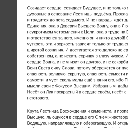
Созидает сердце, созидает Будущее, и не только 
духовные в основание Лестницы подъёма. Прокла
и трудится до пота седьмого. И не награды ждёт д
Единения, она в Доверии Высшего Воину, она в Л
неукротимом устремлении к Цели, она в труде на 
и ответственен за него, именно он и никто другой! 
чуткость эта и зоркость зависят только от труда е
широтой сознания. И достигается это далеко не с
собственном, а не искать соринку в глазу чужом. 
сердце Воина, и не унизит он другого, и не оскорб
Воин Света силу Слова, потому обережётся от пуст
опасность великую, скрытую, опасность самости 
самости, и чует, сколь малы ещё знания его, ибо 
мысли свои с Фокусом Высшим, Избранным, дабы 
Несёт он Лик прекрасный в сердце своём, несёт с
неготового.
Крута Лестница Восхождения и камениста, и пропа
Высшую, льющуюся в сердце его Огнём животворя
Водящую, направляющую и оберегающую. И откры