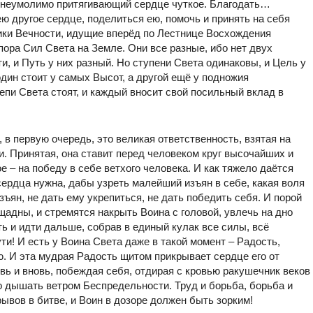
р, неумолимо притягивающий сердце чуткое. Благодать…
ю другое сердце, поделиться ею, помочь и принять на себя
ники Вечности, идущие вперёд по Лестнице Восхождения
пора Сил Света на Земле. Они все разные, ибо нет двух
, и Путь у них разный. Но ступени Света одинаковы, и Цель у
дин стоит у самых Высот, а другой ещё у подножия
епи Света стоят, и каждый вносит свой посильный вклад в
 в первую очередь, это великая ответственность, взятая на
. Принятая, она ставит перед человеком круг высочайших и
 – на победу в себе ветхого человека. И как тяжело даётся
сердца нужна, дабы узреть малейший изъян в себе, какая воля
зъян, не дать ему укрепиться, не дать победить себя. И порой
адны, и стремятся накрыть Воина с головой, увлечь на дно
ь и идти дальше, собрав в единый кулак все силы, всё
ти! И есть у Воина Света даже в такой момент – Радость,
ю. И эта мудрая Радость щитом прикрывает сердце его от
вь и вновь, побеждая себя, отдирая с кровью ракушечник веков
о дышать ветром Беспредельности. Труд и борьба, борьба и
ерывов в битве, и Воин в дозоре должен быть зорким!