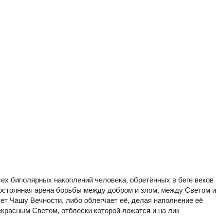
х биполярных накоплений человека, обретённых в беге веков
остоянная арена борьбы между добром и злом, между Светом и
ет Чашу Вечности, либо облегчает её, делая наполнение её
екрасным Светом, отблески которой ложатся и на лик