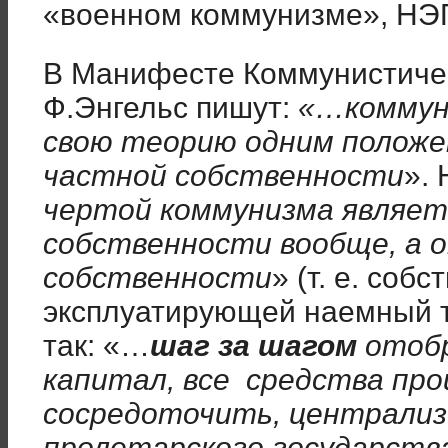
«военном коммунизме», НЭП
В Манифесте Коммунистичес
Ф.Энгельс пишут:
«…коммун
свою теорию одним положе
частной собственности
». 
чертой коммунизма являет
собственности вообще, а 
собственности
» (т. е. собс
эксплуатирующей наемный тр
так: «…
шаг за шагом
отобр
капитал, все средства про
сосредоточить, централизо
пролетарского государства