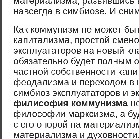
материализма, развившись в
навсегда в симбиозе. И сниму
Как коммунизм не может бы
капитализма, простой смено
эксплуататоров на новый кла
обязательно будет полным 
частной собственности капи
феодализма и переходом в 
симбиоз эксплуататоров и э
филисофия коммунизма
не
философии марксизма, а бу
с его опорой на материализ
материализма и духовности