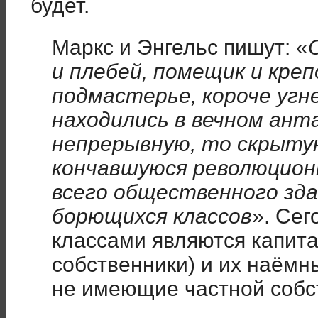
будет.
Маркс и Энгельс пишут: «
и плебей, помещик и кре
подмастерье, короче уг
находились в вечном анта
непрерывную, то скрытую
кончавшуюся революцио
всего общественного зда
борющихся классов
». Сег
классами являются капит
собственники) и их наёмн
не имеющие частной собс