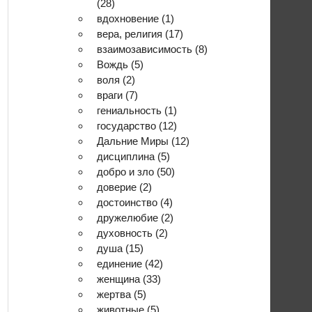
(28)
вдохновение
(1)
вера, религия
(17)
взаимозависимость
(8)
Вождь
(5)
воля
(2)
враги
(7)
гениальность
(1)
государство
(12)
Дальние Миры
(12)
дисциплина
(5)
добро и зло
(50)
доверие
(2)
достоинство
(4)
дружелюбие
(2)
духовность
(2)
душа
(15)
единение
(42)
женщина
(33)
жертва
(5)
животные
(5)