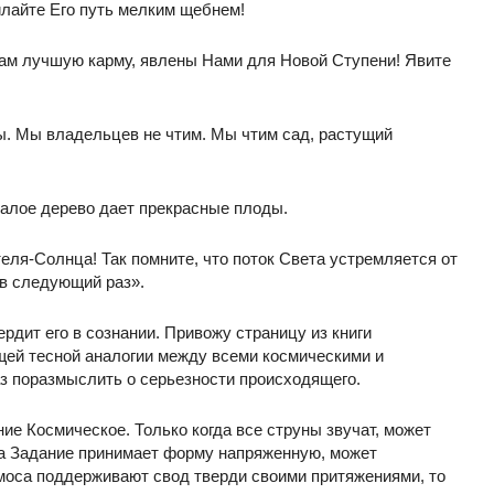
тилайте Его путь мелким щебнем!
 вам лучшую карму, явлены Нами для Новой Ступени! Явите
ы. Мы владельцев не чтим. Мы чтим сад, растущий
малое дерево дает прекрасные плоды.
ля-Солнца! Так помните, что поток Света устремляется от
 в следующий раз».
рдит его в сознании. Привожу страницу из книги
щей тесной аналогии между всеми космическими и
з поразмыслить о серьезности происходящего.
ие Космическое. Только когда все струны звучат, может
да Задание принимает форму напряженную, может
моса поддерживают свод тверди своими притяжениями, то