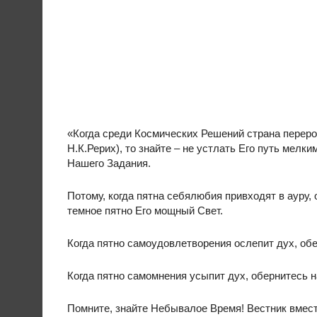
«Когда среди Космических Решений страна переро
Н.К.Рерих), то знайте – не устлать Его путь мел
Нашего Задания.
Потому, когда пятна себялюбия привходят в ауру, 
темное пятно Его мощный Свет.
Когда пятно самоудовлетворения ослепит дух, обе
Когда пятно самомнения усыпит дух, обернитесь н
Помните, знайте Небывалое Время! Вестник вмес