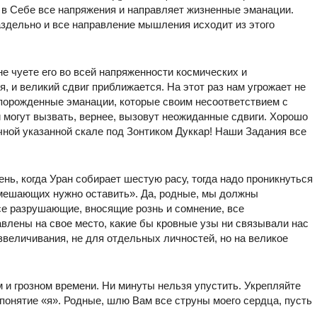
 в Себе все напряжения и направляет жизненные эманации.
здельно и все направление мышления исходит из этого
не чуете его во всей напряженности космических и
, и великий сдвиг приближается. На этот раз нам угрожает не
 порожденные эманации, которые своим несоответствием с
огут вызвать, вернее, вызовут неожиданные сдвиги. Хорошо
чной указанной скале под Зонтиком Дуккар! Наши Задания все
ень, когда Уран собирает шестую расу, тогда надо проникнуться
мешающих нужно оставить». Да, родные, мы должны
се разрушающие, вносящие рознь и сомнение, все
лены на свое место, какие бы кровные узы ни связывали нас
звеличивания, не для отдельных личностей, но на великое
 и грозном времени. Ни минуты нельзя упустить. Укрепляйте
понятие «я». Родные, шлю Вам все струны моего сердца, пусть