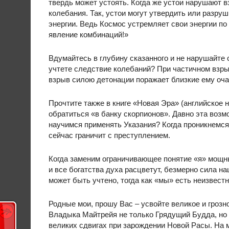
твердь может устоять. Когда же устои нарушают 
колебания. Так, устои могут утвердить или разру
энергии. Ведь Космос устремляет свои энергии п
явление комбинаций!»
Вдумайтесь в глубину сказанного и не нарушайте 
учтете следствие колебаний? При частичном взры
взрыв силою детонации поражает близкие ему очаг
Прочтите также в книге «Новая Эра» (английское 
обратиться «в банку скорпионов». Давно эта воз
научимся применять Указания? Когда проникнемс
сейчас граничит с преступлением.
Когда заменим ограничивающее понятие «я» мощн
и все богатства духа расцветут, безмерно сила н
может быть учтено, тогда как «мы» есть неизвестн
Родные мои, прошу Вас – усвойте великое и гроз
Владыка Майтрейя не только Грядущий Будда, но 
великих сдвигах при зарождении Новой Расы. На