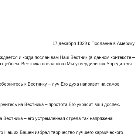
17 декабря 1929 г. Послание в Америку
ждается и когда послан вам Наш Вестник (в данном контексте –
ким щебнем. Вестника посланного Мы утвердили как Учредителя
обернитесь к Вестнику – луч Его духа направит на самое
рнитесь на Вестника – простота Его украсит ваш доспех.
а Вестника – его устремленная стрела так напряжена!
то Наших Башен избрал творчество лучшего кармического