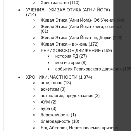
Христианство
(110)
УЧЕНИЯ – ЖИВАЯ ЭТИКА (АГНИ ЙОГА)
(714)
Живая Этика (Агни Йога)- Об Учении
(44)
Живая Этика (Агни Йога)-книги, о книгах
(61)
Живая Этика (Агни Йога)-подборки
(249)
Живая Этика – в жизнь
(172)
РЕРИХОВСКОЕ ДВИЖЕНИЕ
(199)
история РД
(27)
моя история
(8)
события Рериховского движения
(165
ХРОНИКИ, ЧАСТНОСТИ
(1 374)
агни, огонь
(13)
аскетизм
(3)
астрология, предсказания
(3)
АУМ
(2)
аура
(3)
бережливость
(1)
благодарность
(10)
Бог, Абсолют, Непознаваемая причина