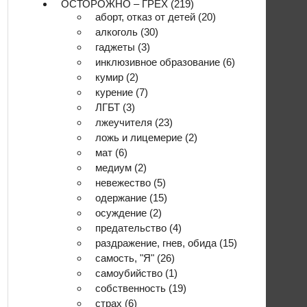
ОСТОРОЖНО – ГРЕХ
(219)
аборт, отказ от детей
(20)
алкоголь
(30)
гаджеты
(3)
инклюзивное образование
(6)
кумир
(2)
курение
(7)
ЛГБТ
(3)
лжеучителя
(23)
ложь и лицемерие
(2)
мат
(6)
медиум
(2)
невежество
(5)
одержание
(15)
осуждение
(2)
предательство
(4)
раздражение, гнев, обида
(15)
самость, "Я"
(26)
самоубийство
(1)
собственность
(19)
страх
(6)