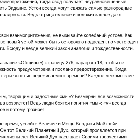
взаимопритяжения, тогда свод получает неуравновешенные
шить Задание. Устои всегда могут связать самые разнородные
о полярности. Ведь отрицательное и положительное дают
свои взаимопритяжения, не вызывайте колебаний устоев. Как
ве новый устой может быть осторожно подведен, но часто один
и. Всюду и везде великий закон аналогии и тождественности.
название «Общины») страницу 276, параграф 18, чтобы не
можность предусмотрена и послано предостережение. Когда
я серьезностью переживаемого времени? Каждое легкомыслие
ым, творящим и радостным «мы»? Безмерны все возможности,
аша возрастет! Ведь люди боятся понятия «мы»; «я» всегда
ое и потому грозное!
ное время, усвойте Величие и Мощь Владыки Майтрейи.
Он тот Великий Планетный Дух, который проявляется при
 миллионы лет Великий Дух насыщает Своими творческими