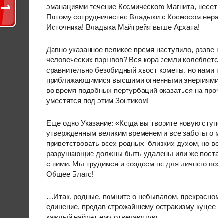
эманациями течение Космического Магнита, несет
Потому сотрудничество Владыки с Космосом нера
Источника! Владыка Майтрейя выше Архата!
Давно указанное великое время наступило, разве 
человеческих взрывов? Вся кора земли колеблется
сравнительно безобидный хвост кометы, но нами
приближающимися высшими огненными энергиями м
во время подобных пертурбаций оказаться на про
уместятся под этим Зонтиком!
Еще одно Указание: «Когда вы творите новую ступ
утвержденным великим временем и все заботы о 
приветствовать всех родных, близких духом, но в
разрушающие должны быть удалены или же постав
с ними. Мы трудимся и создаем не для личного во
Общее Благо!
…Итак, родные, помните о небывалом, прекрасном
единение, предав строжайшему остракизму куцее 
каждый найдет ему отвечающую.