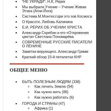
“НЕ УКРАДИ”. Н.К. Рерих
Мы выбрали Учение – Учение Живая
Этика (Агни-Йога)
Система М.Монтессори это зов Космоса
О Красоте. Любовь Калинина
Е.И. РЕРИХ ОБ УЧЕНИИ ХРИСТА
Александр Скрябин и его «Откровения
цвета» Светлана Пономарёва
СОВРЕМЕННЫЕ РУССКИЕ ПИСАТЕЛИ
О ЛЕНИНЕ
Заметки верующего. Александр Гримм
Краткий обзор 15-й пятилетки КНР
ОБЩЕЕ МЕНЮ
БЫТЬ ПОЛЕЗНЫМ ЛЮДЯМ
(338)
Как лечить Землю
(54)
Как нужно жить
(86)
Как нужно работать
(6)
ГОРОДА И СТРАНЫ
(47)
Африка
(1)